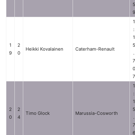
1
:
1
1
2
Heikki Kovalainen
Caterham-Renault
9
0
.
1
:
1
2
2
Timo Glock
Marussia-Cosworth
0
4
.