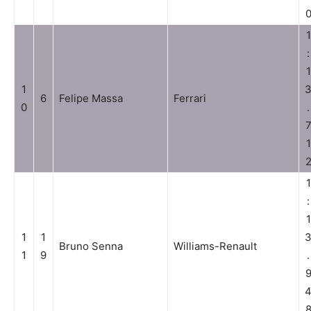
1
:
1
1
6
Felipe Massa
Ferrari
0
.
1
1
:
1
1
1
Bruno Senna
Williams-Renault
1
9
.