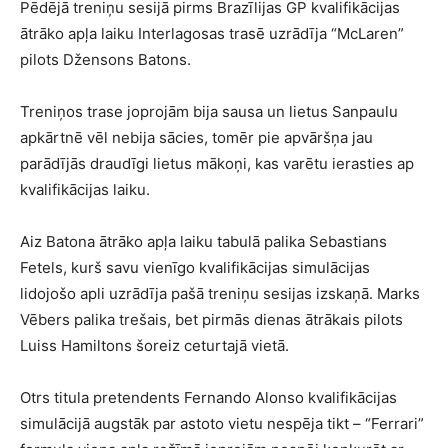
Pēdējā treniņu sesijā pirms Brazīlijas GP kvalifikācijas
ātrāko apļa laiku Interlagosas trasē uzrādīja “McLaren”
pilots Džensons Batons.
Treniņos trase joprojām bija sausa un lietus Sanpaulu
apkārtnē vēl nebija sācies, tomēr pie apvāršņa jau
parādījās draudīgi lietus mākoņi, kas varētu ierasties ap
kvalifikācijas laiku.
Aiz Batona ātrāko apļa laiku tabulā palika Sebastians
Fetels, kurš savu vienīgo kvalifikācijas simulācijas
lidojošo apli uzrādīja pašā treniņu sesijas izskaņā. Marks
Vēbers palika trešais, bet pirmās dienas ātrākais pilots
Luiss Hamiltons šoreiz ceturtajā vietā.
Otrs titula pretendents Fernando Alonso kvalifikācijas
simulācijā augstāk par astoto vietu nespēja tikt – “Ferrari”