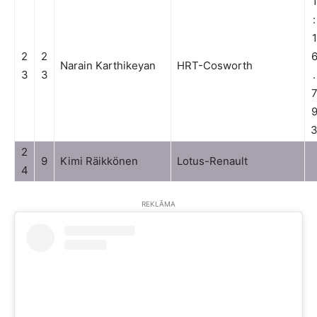
1
:
1
2
2
Narain Karthikeyan
HRT-Cosworth
3
3
.
2
9
Kimi Räikkönen
Lotus-Renault
4
REKLĀMA