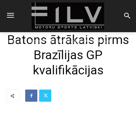
Batons ātrākais pirms
Sākums
F1
Batons ātrākais pirms Brazīlijas GP kvalifikācijas
Brazīlijas GP
kvalifikācijas