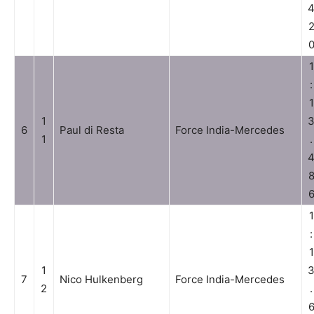
1
:
1
1
6
Paul di Resta
Force India-Mercedes
1
.
1
:
1
1
7
Nico Hulkenberg
Force India-Mercedes
2
.