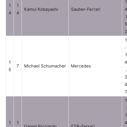
1
1
1
Kamui Kobayashi
Sauber-Ferrari
4
4
.
1
:
1
1
7
Michael Schumacher
Mercedes
5
.
1
:
1
1
1
Daniel Ricciardo
STR-Ferrari