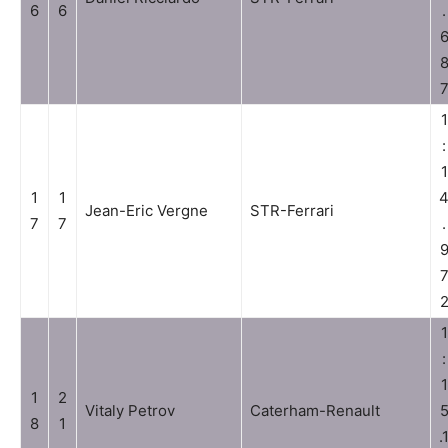
6
6
.
1
:
1
1
1
Jean-Eric Vergne
STR-Ferrari
7
7
.
1
:
1
1
2
Vitaly Petrov
Caterham-Renault
8
1
.