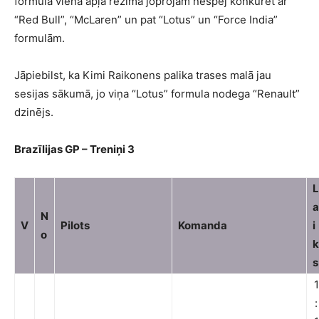
formula viena apļa režīmā joprojām nespēj konkurēt ar
“Red Bull”, “McLaren” un pat “Lotus” un “Force India”
formulām.
Jāpiebilst, ka Kimi Raikonens palika trases malā jau
sesijas sākumā, jo viņa “Lotus” formula nodega “Renault”
dzinējs.
Brazīlijas GP – Treniņi 3
L
a
N
V
Pilots
Komanda
i
o
k
s
1
: