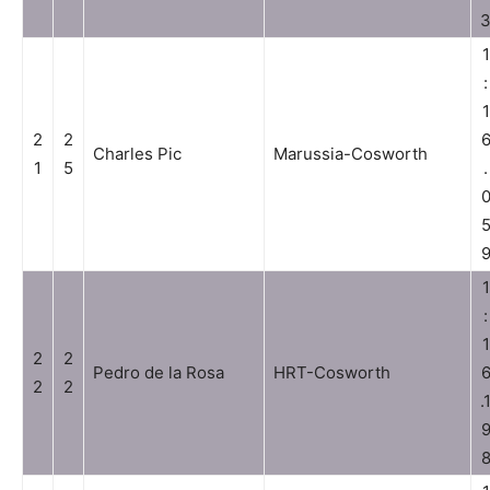
1
:
1
2
2
Charles Pic
Marussia-Cosworth
1
5
.
1
:
1
2
2
Pedro de la Rosa
HRT-Cosworth
2
2
.