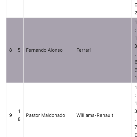
1
:
1
8
5
Fernando Alonso
Ferrari
.
1
1
:
1
1
9
Pastor Maldonado
Williams-Renault
8
.