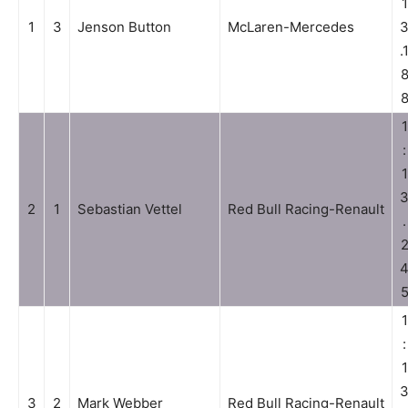
1
1
3
Jenson Button
McLaren-Mercedes
.
1
:
1
2
1
Sebastian Vettel
Red Bull Racing-Renault
.
1
:
1
3
2
Mark Webber
Red Bull Racing-Renault