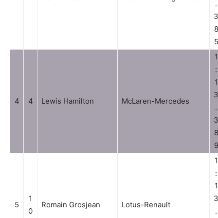
.
1
:
1
4
4
Lewis Hamilton
McLaren-Mercedes
.
1
:
1
1
5
Romain Grosjean
Lotus-Renault
0
.