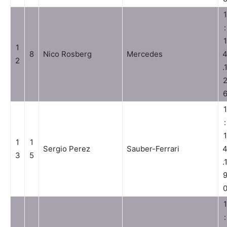
1
:
1
1
8
Nico Rosberg
Mercedes
2
.
1
:
1
1
1
Sergio Perez
Sauber-Ferrari
3
5
.
1
: