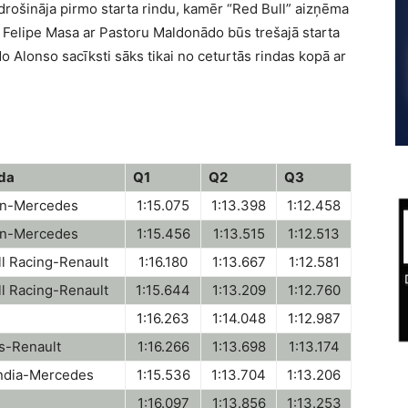
odrošināja pirmo starta rindu, kamēr “Red Bull” aizņēma
u. Felipe Masa ar Pastoru Maldonādo būs trešajā starta
o Alonso sacīksti sāks tikai no ceturtās rindas kopā ar
da
Q1
Q2
Q3
n-Mercedes
1:15.075
1:13.398
1:12.458
n-Mercedes
1:15.456
1:13.515
1:12.513
l Racing-Renault
1:16.180
1:13.667
1:12.581
l Racing-Renault
1:15.644
1:13.209
1:12.760
1:16.263
1:14.048
1:12.987
s-Renault
1:16.266
1:13.698
1:13.174
India-Mercedes
1:15.536
1:13.704
1:13.206
1:16.097
1:13.856
1:13.253