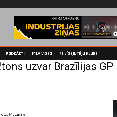
PODKĀSTI
F1LV VIDEO
F1 LĪDZJUTĒJU KLUBS
tons uzvar Brazīlijas GP k
ikācijā