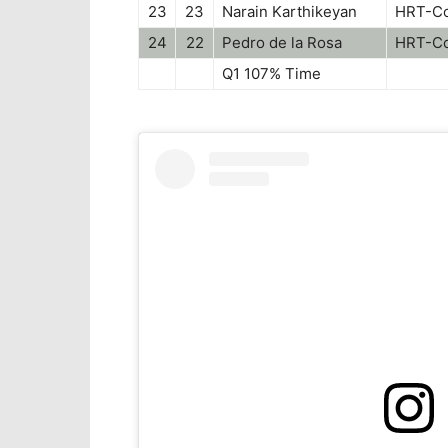
23
23
Narain Karthikeyan
HRT-C
24
22
Pedro de la Rosa
HRT-C
Q1 107% Time