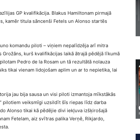
zīlijas GP kvalifikācija. Blakus Hamiltonam pirmajā
 kamēr titula sāncenši Fetels un Alonso startēs
 jauno komandu piloti – viņiem nepalīdzēja arī mitra
 Grožāns, kurš kvalifikācijas laikā ātrajā pēdējā līkumā
pilotam Pedro de la Rosam un tā rezultātā nolauza
ks tikai vienam lidojošam aplim un ar to nepietika, lai
ktorija jau bija sausa un visi piloti izmantoja mīkstākās
 pilotiem veiksmīgi uzsildīt šīs riepas līdz darba
 Alonso tikai kā pēdējie divi iekļuva izšķirošajā
anam Fetelam, aiz svītras palika Verņē, Rikjardo,
sta.