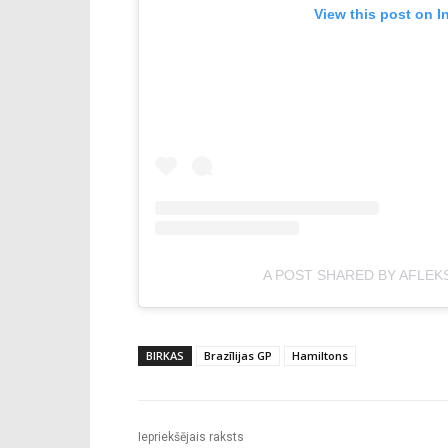
View this post on I
A POST SHARED BY AFLEK
BIRKAS
Brazīlijas GP
Hamiltons
Iepriekšējais raksts