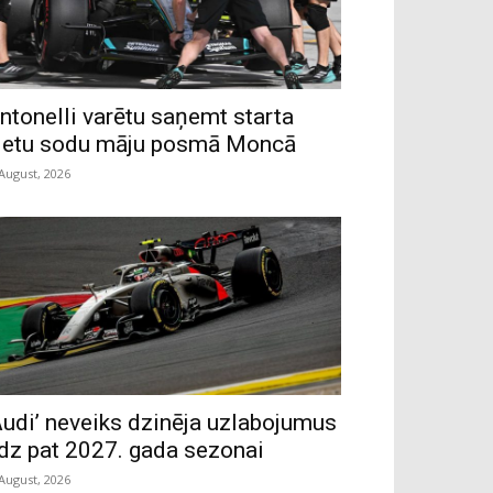
ntonelli varētu saņemt starta
ietu sodu māju posmā Moncā
 August, 2026
Audi’ neveiks dzinēja uzlabojumus
īdz pat 2027. gada sezonai
 August, 2026