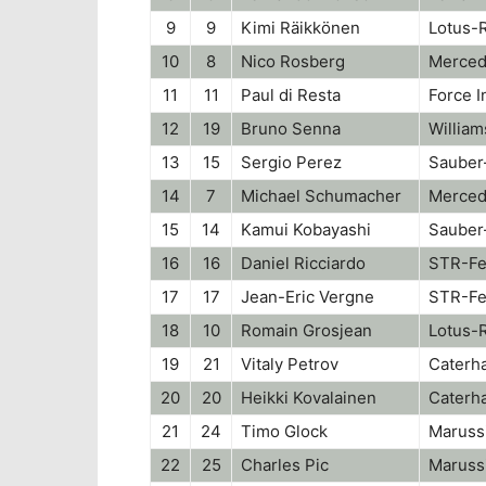
9
9
Kimi Räikkönen
Lotus-
10
8
Nico Rosberg
Merce
11
11
Paul di Resta
Force 
12
19
Bruno Senna
William
13
15
Sergio Perez
Sauber-
14
7
Michael Schumacher
Merce
15
14
Kamui Kobayashi
Sauber-
16
16
Daniel Ricciardo
STR-Fe
17
17
Jean-Eric Vergne
STR-Fe
18
10
Romain Grosjean
Lotus-
19
21
Vitaly Petrov
Caterh
20
20
Heikki Kovalainen
Caterh
21
24
Timo Glock
Maruss
22
25
Charles Pic
Maruss