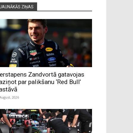
JAUNĀKĀS ZIŅAS
erstapens Zandvortā gatavojas
aziņot par palikšanu ‘Red Bull’
astāvā
 August, 2026