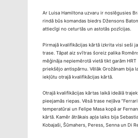
Ar Luisa Hamiltona uzvaru ir noslēgusies Bra
rindā būs komandas biedrs Džensons Batons,
attiecīgi no ceturtās un astotās pozīcijas.
Pirmajā kvalifikācijas kārtā izkrita visi seši
trase. Tāpat aiz svītras šoreiz palika Romēns
mēģināja nepiemērotā vietā tikt garām HRT 
priekšējo antispārnu. Vēlāk Grožānam bija lai
iekļūtu otrajā kvalifikācijas kārtā.
Otrajā kvalifikācijas kārtas laikā ideālā traje
pieejamās riepas. Vēsā trase neļāva “Ferrari”
temperatūrai un Felipe Masa kopā ar Fernando
kārtā. Kamēr ātrākais apļa laiks bija Sebasti
Kobajaši, Šūmahers, Peress, Senna un Di Re