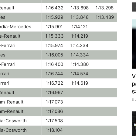
Renault
1:16.432
1:13.698
1:13.298
des
1:15.929
1:13.848
1:13.489
India-Mercedes
1:15.901
1:14.121
s-Renault
1:15.333
1:14.219
Ferrari
1:15.974
1:14.234
des
1:16.005
1:14.334
Ferrari
1:16.400
1:14.380
rrari
1:16.744
1:14.574
V
p
rrari
1:16.722
1:14.619
s
Renault
1:16.967
6.
am-Renault
1:17.073
am-Renault
1:17.086
ia-Cosworth
1:17.508
ia-Cosworth
1:18.104