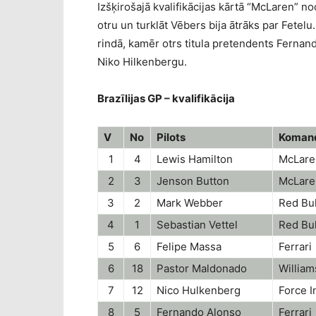
Izšķirošajā kvalifikācijas kārtā “McLaren” n
otru un turklāt Vēbers bija ātrāks par Fetel
rindā, kamēr otrs titula pretendents Fernand
Niko Hilkenbergu.
Brazīlijas GP – kvalifikācija
V
No
Pilots
Koman
1
4
Lewis Hamilton
McLare
2
3
Jenson Button
McLare
3
2
Mark Webber
Red Bul
4
1
Sebastian Vettel
Red Bul
5
6
Felipe Massa
Ferrari
6
18
Pastor Maldonado
William
7
12
Nico Hulkenberg
Force 
8
5
Fernando Alonso
Ferrari