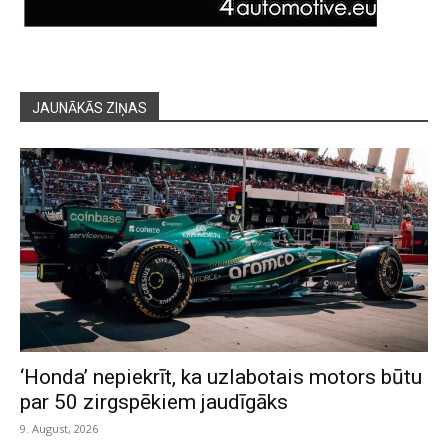
JAUNĀKĀS ZIŅAS
‘Honda’ nepiekrīt, ka uzlabotais motors būtu
par 50 zirgspēkiem jaudīgāks
9. August, 2026