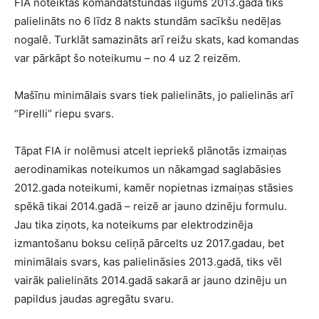
FIA noteiktās komandatstundas ilgums 2013.gadā tiks
palielināts no 6 līdz 8 nakts stundām sacīkšu nedēļas
nogalē. Turklāt samazināts arī reižu skats, kad komandas
var pārkāpt šo noteikumu – no 4 uz 2 reizēm.
Mašīnu minimālais svars tiek palielināts, jo palielinās arī
“Pirelli” riepu svars.
Tāpat FIA ir nolēmusi atcelt iepriekš plānotās izmaiņas
aerodinamikas noteikumos un nākamgad saglabāsies
2012.gada noteikumi, kamēr nopietnas izmaiņas stāsies
spēkā tikai 2014.gadā – reizē ar jauno dzinēju formulu.
Jau tika ziņots, ka noteikums par elektrodzinēja
izmantošanu boksu celiņā pārcelts uz 2017.gadau, bet
minimālais svars, kas palielināsies 2013.gadā, tiks vēl
vairāk palielināts 2014.gadā sakarā ar jauno dzinēju un
papildus jaudas agregātu svaru.