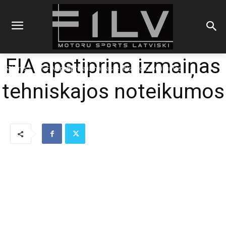
FIA apstiprina izmaiņas
Sākums
F1
FIA apstiprina izmaiņas tehniskajos noteikumos
tehniskajos noteikumos