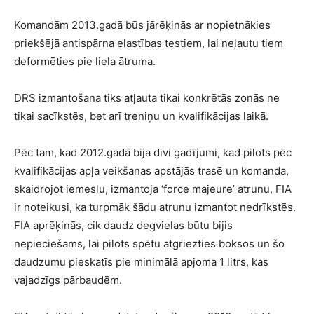
Komandām 2013.gadā būs jārēķinās ar nopietnākies
priekšējā antispārna elastības testiem, lai neļautu tiem
deformēties pie liela ātruma.
DRS izmantošana tiks atļauta tikai konkrētās zonās ne
tikai sacīkstēs, bet arī treniņu un kvalifikācijas laikā.
Pēc tam, kad 2012.gadā bija divi gadījumi, kad pilots pēc
kvalifikācijas apļa veikšanas apstājās trasē un komanda,
skaidrojot iemeslu, izmantoja ‘force majeure’ atrunu, FIA
ir noteikusi, ka turpmāk šādu atrunu izmantot nedrīkstēs.
FIA aprēķinās, cik daudz degvielas būtu bijis
nepieciešams, lai pilots spētu atgriezties boksos un šo
daudzumu pieskatīs pie minimālā apjoma 1 litrs, kas
vajadzīgs pārbaudēm.