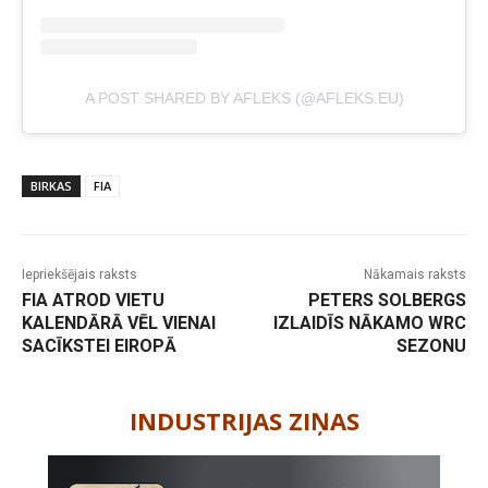
A POST SHARED BY AFLEKS (@AFLEKS.EU)
BIRKAS
FIA
Iepriekšējais raksts
Nākamais raksts
FIA ATROD VIETU
PETERS SOLBERGS
KALENDĀRĀ VĒL VIENAI
IZLAIDĪS NĀKAMO WRC
SACĪKSTEI EIROPĀ
SEZONU
-
INDUSTRIJAS ZIŅAS