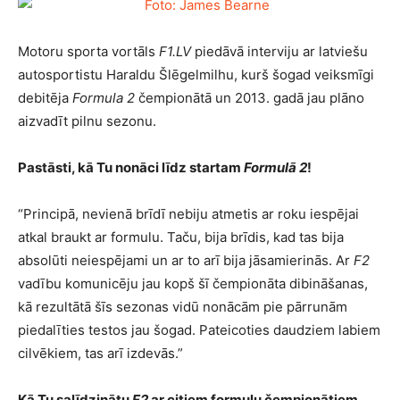
Motoru sporta vortāls
F1.LV
piedāvā interviju ar latviešu
autosportistu Haraldu Šlēgelmilhu, kurš šogad veiksmīgi
debitēja
Formula 2
čempionātā un 2013. gadā jau plāno
aizvadīt pilnu sezonu.
Pastāsti, kā Tu nonāci līdz startam
Formulā 2
!
“Principā, nevienā brīdī nebiju atmetis ar roku iespējai
atkal braukt ar formulu. Taču, bija brīdis, kad tas bija
absolūti neiespējami un ar to arī bija jāsamierinās. Ar
F2
vadību komunicēju jau kopš šī čempionāta dibināšanas,
kā rezultātā šīs sezonas vidū nonācām pie pārrunām
piedalīties testos jau šogad. Pateicoties daudziem labiem
cilvēkiem, tas arī izdevās.”
Kā Tu salīdzinātu
F2
ar citiem formulu čempionātiem,