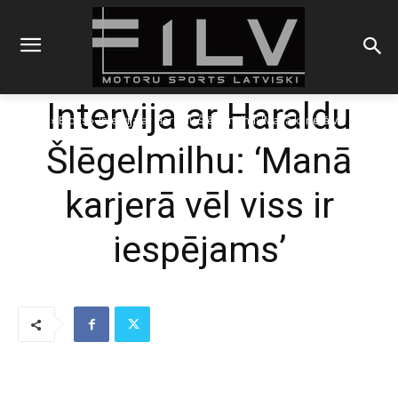
Intervija ar Haraldu
Sākums
Blogs
Intervija ar Haraldu Šlēgelmilhu: 'Manā karjerā vēl viss ir
iespējams'
Šlēgelmilhu: ‘Manā
karjerā vēl viss ir
iespējams’