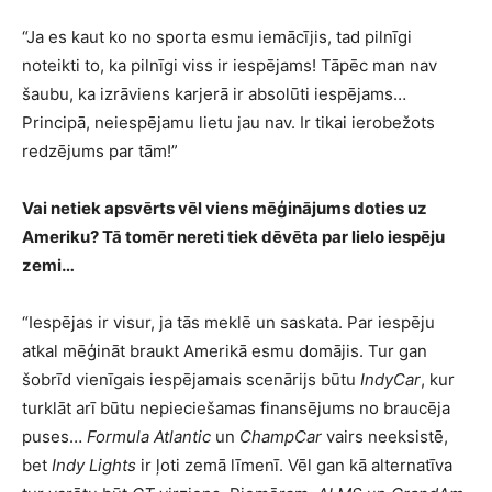
“Ja es kaut ko no sporta esmu iemācījis, tad pilnīgi
noteikti to, ka pilnīgi viss ir iespējams! Tāpēc man nav
šaubu, ka izrāviens karjerā ir absolūti iespējams…
Principā, neiespējamu lietu jau nav. Ir tikai ierobežots
redzējums par tām!”
Vai netiek apsvērts vēl viens mēģinājums doties uz
Ameriku? Tā tomēr nereti tiek dēvēta par lielo iespēju
zemi…
“Iespējas ir visur, ja tās meklē un saskata. Par iespēju
atkal mēģināt braukt Amerikā esmu domājis. Tur gan
šobrīd vienīgais iespējamais scenārijs būtu
IndyCar
, kur
turklāt arī būtu nepieciešamas finansējums no braucēja
puses…
Formula Atlantic
un
ChampCar
vairs neeksistē,
bet
Indy Lights
ir ļoti zemā līmenī. Vēl gan kā alternatīva