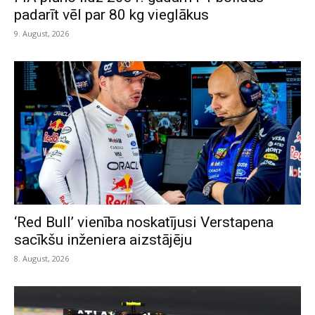
padarīt vēl par 80 kg vieglākus
9. August, 2026
‘Red Bull’ vienība noskatījusi Verstapena
sacīkšu inženiera aizstājēju
8. August, 2026