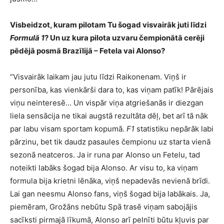
Visbeidzot, kuram pilotam Tu šogad visvairāk juti līdzi
Formulā 1
? Un uz kura pilota uzvaru čempionātā cerēji
pēdējā posmā Brazīlijā – Fetela vai Alonso?
“Visvairāk laikam jau jutu līdzi Raikonenam. Viņš ir
personība, kas vienkārši dara to, kas viņam patīk! Pārējais
viņu neinteresē… Un vispār viņa atgriešanās ir diezgan
liela sensācija ne tikai augstā rezultāta dēļ, bet arī tā nāk
par labu visam sportam kopumā.
F1
statistiku nepārāk labi
pārzinu, bet tik daudz pasaules čempionu uz starta vienā
sezonā neatceros. Ja ir runa par Alonso un Fetelu, tad
noteikti labāks šogad bija Alonso. Ar visu to, ka viņam
formula bija krietni lēnāka, viņš nepadevās nevienā brīdi.
Lai gan neesmu Alonso fans, viņš šogad bija labākais. Ja,
piemēram, Grožāns nebūtu Spā trasē viņam sabojājis
sacīksti pirmajā līkumā, Alonso arī pelnīti būtu kļuvis par