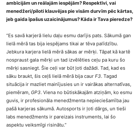
ambīcijām un reālajām iespējām? Respektīvi, vai
menedžeri/piloti klauvējas pie visām durvīm pēc kārtas,
jeb gaida īpašus uzaicinājumus? Kāda ir Tava pieredze?
“Es savā karjerā lielu daļu esmu darījis pats. Sākumā gan
lielā mērā tas bija iespējams tikai ar tēva palīdzību.
Jebkura karjera lielā mērā sākas ar mērķi. Tāpat kā kartē
nospraust gala mērķi un tad izvēlēties ceļu pa kuru šo
mērķi sasniegt. Šie ceļi var būt ļoti dažādi. Tad, kad es
sāku braukt, šis ceļš lielā mērā bija caur
F3
. Tagad
situācija ir mazliet mainījusies un ir vairākas alternatīvas,
piemēram,
GP3
. Viena no būtiskākajām atziņām, ko esmu
guvis, ir profesionāla menedžmenta nepieciešamība jau
pašā karjeras sākumā. Autosports ir ļoti dārgs, un tieši
labs menedžments ir pareizais instruments, lai šo
aspektu veiksmīgi risinātu.”