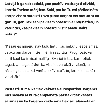
Latvijā ir gan skeptiski, gan pozitīvi noskaņoti cilvēki,
kas tic Taviem mērķiem. Saki, par ko Tu esi pārliecināts –
kas pavisam noteikti Tavā pilota karjerā vēl būs un ar ko
gan Tu, gan Tavi fani pavisam noteikti var rēķināties, un
kas ir tas, kas pavisam noteikti, visticamāk, vairs
nebūs?
“Kā jau es minēju, nav tādu lietu, kas nebūtu iespējamas.
Jebkuram darbam vienmēr ir rezultāts. Prognozēt vai
solīt kaut ko ir visai muļķīgi. Svarīgi ir tas, kas notiek
tagad. Un tagad šķiet, ka viss iet pareizā virzienā, lai
nākamgad es atkal varētu aktīvi darīt to, kas man sanāk
vislabāk.”
Pastāsti īsumā, kā tiek veidotas autosportistu karjeras.
Kas nosaka ar kura čempionāta pārstāvi tiek vestas
sarunas un kā karjeras veidošana tiek sabalansēta ar