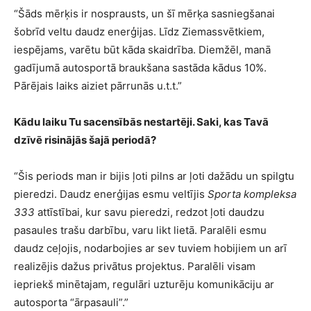
“Šāds mērķis ir nosprausts, un šī mērķa sasniegšanai
šobrīd veltu daudz enerģijas. Līdz Ziemassvētkiem,
iespējams, varētu būt kāda skaidrība. Diemžēl, manā
gadījumā autosportā braukšana sastāda kādus 10%.
Pārējais laiks aiziet pārrunās u.t.t.”
Kādu laiku Tu sacensībās nestartēji. Saki, kas Tavā
dzīvē risinājās šajā periodā?
“Šis periods man ir bijis ļoti pilns ar ļoti dažādu un spilgtu
pieredzi. Daudz enerģijas esmu veltījis
Sporta kompleksa
333
attīstībai, kur savu pieredzi, redzot ļoti daudzu
pasaules trašu darbību, varu likt lietā. Paralēli esmu
daudz ceļojis, nodarbojies ar sev tuviem hobijiem un arī
realizējis dažus privātus projektus. Paralēli visam
iepriekš minētajam, regulāri uzturēju komunikāciju ar
autosporta “ārpasauli”.”