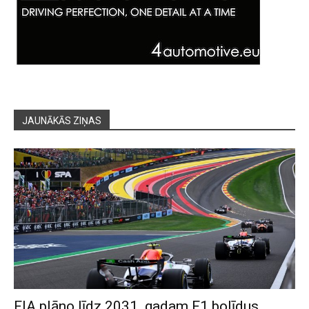
JAUNĀKĀS ZIŅAS
FIA plāno līdz 2031. gadam F1 bolīdus