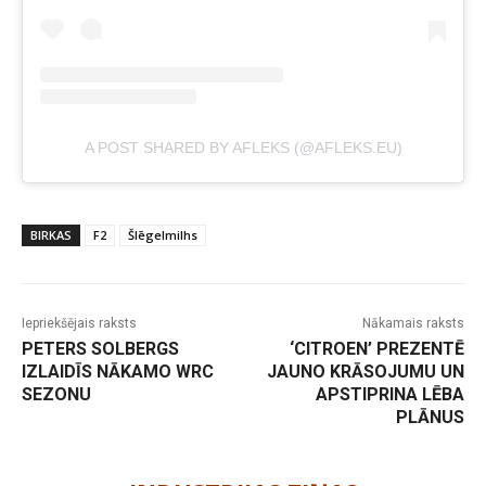
A POST SHARED BY AFLEKS (@AFLEKS.EU)
BIRKAS
F2
Šlēgelmilhs
Iepriekšējais raksts
Nākamais raksts
PETERS SOLBERGS
‘CITROEN’ PREZENTĒ
IZLAIDĪS NĀKAMO WRC
JAUNO KRĀSOJUMU UN
SEZONU
APSTIPRINA LĒBA
PLĀNUS
-