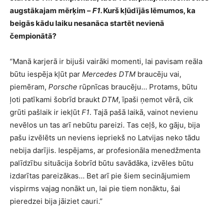
augstākajam mērķim –
F1
. Kurš kļūdījās lēmumos, ka
beigās kādu laiku nesanāca startēt nevienā
čempionātā?
“Manā karjerā ir bijuši vairāki momenti, lai pavisam reāla
būtu iespēja kļūt par
Mercedes DTM
braucēju vai,
piemēram,
Porsche
rūpnīcas braucēju… Protams, būtu
ļoti patīkami šobrīd braukt
DTM
, īpaši ņemot vērā, cik
grūti pašlaik ir iekļūt
F1
. Tajā pašā laikā, vainot nevienu
nevēlos un tas arī nebūtu pareizi. Tas ceļš, ko gāju, bija
pašu izvēlēts un neviens iepriekš no Latvijas neko tādu
nebija darījis. Iespējams, ar profesionāla menedžmenta
palīdzību situācija šobrīd būtu savādāka, izvēles būtu
izdarītas pareizākas… Bet arī pie šiem secinājumiem
vispirms vajag nonākt un, lai pie tiem nonāktu, šai
pieredzei bija jāiziet cauri.”