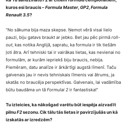
kuros esi braucis –
Formula Master
,
GP2
,
Formula
Renault 3.5
?
“No sākuma bija maza skepse. Ņemot vērā visai lielo
pauzi, biju gatavs braukt ar jebko. Bet jau pēc pirmā
roll-
out
, kas notika Anglijā, sapratu, ka formula ir tik tiešām
ļoti ātra. Arī tehniski tai ir vairākas lietas, kas nevienai no
formulām, ar kurām iepriekš biju braucis, nebija.
Piemēram, datu analīze ir ārkārtīgi augstā līmenī. Taču
galvenais jau ir nevis tehniskais līmenis vai ātrums, ja
skatās no braucēja perspektīvas. Galvenais, lai vadāmība
būtu baudāma un tā
Formulai 2
ir fantastiska!”
Tu izteicies, ka nākošgad varētu būt iespēja aizvadīt
pilnu
F2
sezonu. Cik tālu tās lietas ir pavirzījušās un kā
izskatās ar izredzēm?