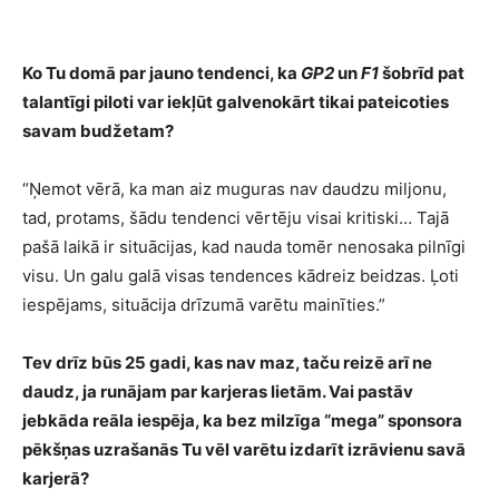
Ko Tu domā par jauno tendenci, ka
GP2
un
F1
šobrīd pat
talantīgi piloti var iekļūt galvenokārt tikai pateicoties
savam budžetam?
“Ņemot vērā, ka man aiz muguras nav daudzu miljonu,
tad, protams, šādu tendenci vērtēju visai kritiski… Tajā
pašā laikā ir situācijas, kad nauda tomēr nenosaka pilnīgi
visu. Un galu galā visas tendences kādreiz beidzas. Ļoti
iespējams, situācija drīzumā varētu mainīties.”
Tev drīz būs 25 gadi, kas nav maz, taču reizē arī ne
daudz, ja runājam par karjeras lietām. Vai pastāv
jebkāda reāla iespēja, ka bez milzīga “mega” sponsora
pēkšņas uzrašanās Tu vēl varētu izdarīt izrāvienu savā
karjerā?