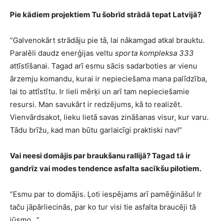
Pie kādiem projektiem Tu šobrīd strādā tepat Latvijā?
“Galvenokārt strādāju pie tā, lai nākamgad atkal brauktu.
Paralēli daudz enerģijas veltu
sporta kompleksa 333
attīstīšanai. Tagad arī esmu sācis sadarboties ar vienu
ārzemju komandu, kurai ir nepieciešama mana palīdzība,
lai to attīstītu. Ir lieli mērķi un arī tam nepieciešamie
resursi. Man savukārt ir redzējums, kā to realizēt.
Vienvārdsakot, lieku lietā savas zināšanas visur, kur varu.
Tādu brīžu, kad man būtu garlaicīgi praktiski nav!”
Vai neesi domājis par braukšanu rallijā? Tagad tā ir
gandrīz vai modes tendence asfalta sacīkšu pilotiem.
“Esmu par to domājis. Ļoti iespējams arī pamēģināšu! Ir
taču jāpārliecinās, par ko tur visi tie asfalta braucēji tā
jūsmo…”