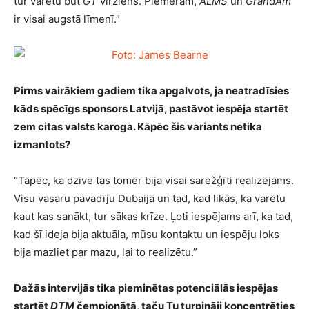
tur varētu būt
GT
virziens. Piemēram,
ALMS
un
GrandAm
ir visai augstā līmenī.”
Pirms vairākiem gadiem tika apgalvots, ja neatradīsies
kāds spēcīgs sponsors Latvijā, pastāvot iespēja startēt
zem citas valsts karoga. Kāpēc šis variants netika
izmantots?
“Tāpēc, ka dzīvē tas tomēr bija visai sarežģīti realizējams.
Visu vasaru pavadīju Dubaijā un tad, kad likās, ka varētu
kaut kas sanākt, tur sākas krīze. Ļoti iespējams arī, ka tad,
kad šī ideja bija aktuāla, mūsu kontaktu un iespēju loks
bija mazliet par mazu, lai to realizētu.”
Dažās intervijās tika pieminētas potenciālās iespējas
startēt
DTM
čempionātā, taču Tu turpināji koncentrēties