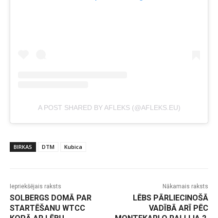
A POST SHARED BY AFLEKS (@AFLEKS.EU)
BIRKAS
DTM
Kubica
Iepriekšējais raksts
Nākamais raksts
SOLBERGS DOMĀ PAR
LĒBS PĀRLIECINOŠĀ
STARTĒŠANU WTCC
VADĪBĀ ARĪ PĒC