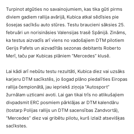
Turpinot atgūties no savainojumiem, kas tika gūti pirms
diviem gadiem rallija avārijā, Kubica atkal sēdīsies pie
šosejas sacīkšu auto stūres. Testu braucieni sāksies 25.
februāri un norisināsies Valensijas trasē Spānijā. Zināms,
ka testus aizvadīs arī viens no vadošajiem DTM pilotiem
Gerijs Pafets un aizvadītās sezonas debitants Roberto
Merī, taču par Kubicas plāniem “Mercedes” klusē.
Lai kādi arī nebūtu testu rezultāti, Kubica diez vai uzsāks
karjeru DTM sacīkstēs, jo šogad plāno piedalīties Eiropas
rallija čempionātā, jau iepriekš ziņoja “Autosport”
žurnālam uzticami avoti. Lai gan tikai trīs no atlikušajiem
divpadsmit ERC posmiem pārklājas ar DTM kalendāru
(tostarp Polijas rallijs un DTM sacensības Zandvortā),
“Mercedes” diez vai gribētu pilotu, kurš izlaiž atsevišķas
sacīkstes.