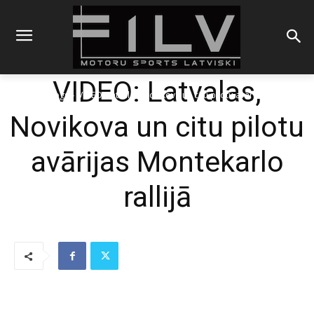
VIDEO: Latvalas,
Sākums
Blogs
VIDEO: Latvalas, Novikova un citu pilotu avārijas Montekarlo
rallijā
Novikova un citu pilotu
avārijas Montekarlo
rallijā