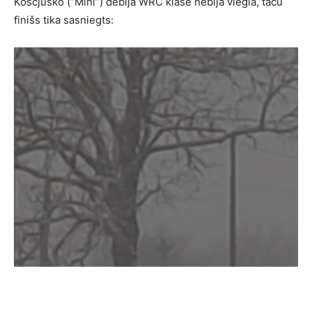
Koscjuško (“Mini”) debija WRC klasē nebija viegla, taču
finišs tika sasniegts: