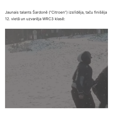
Jaunais talants Šardonē (“Citroen”) izslīdēja, taču finišēja
12. vietā un uzvarēja WRC3 klasē: