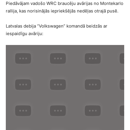
Piedāvājam vadošo WRC braucēju avārijas no Montekarlo
rallija, kas norisinājās iepriekšējās nedēļas otrajā pusē.
Latvalas debija “Volkswagen” komandā beidzās ar
iespaidīgu avāriju: