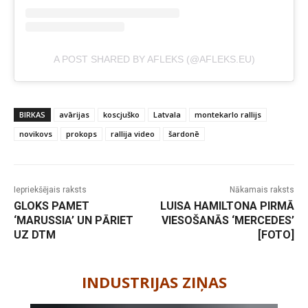
A POST SHARED BY AFLEKS (@AFLEKS.EU)
BIRKAS
avārijas
koscjuško
Latvala
montekarlo rallijs
novikovs
prokops
rallija video
šardonē
Iepriekšējais raksts
Nākamais raksts
GLOKS PAMET
LUISA HAMILTONA PIRMĀ
‘MARUSSIA’ UN PĀRIET
VIESOŠANĀS ‘MERCEDES’
UZ DTM
[FOTO]
-
INDUSTRIJAS ZIŅAS