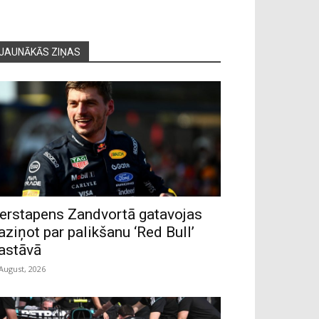
JAUNĀKĀS ZIŅAS
erstapens Zandvortā gatavojas
aziņot par palikšanu ‘Red Bull’
astāvā
 August, 2026