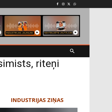
imists, riteņi
INDUSTRIJAS ZIŅAS