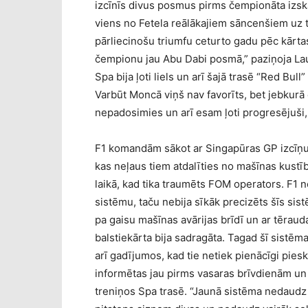
izcīnīs divus posmus pirms čempionāta izska
viens no Fetela reālākajiem sāncenšiem uz tit
pārliecinošu triumfu ceturto gadu pēc kārtas.
čempionu jau Abu Dabi posmā,” paziņoja Laud
Spa bija ļoti liels un arī šajā trasē “Red Bull
Varbūt Moncā viņš nav favorīts, bet jebkurā c
nepadosimies un arī esam ļoti progresējuši, 
F1 komandām sākot ar Singapūras GP izcīņu 
kas neļaus tiem atdalīties no mašīnas kustīb
laikā, kad tika traumēts FOM operators. F1 n
sistēmu, taču nebija sīkāk precizēts šīs sis
pa gaisu mašīnas avārijas brīdī un ar tēraud
balstiekārta bija sadragāta. Tagad šī sistēma
arī gadījumos, kad tie netiek pienācīgi pie
informētas jau pirms vasaras brīvdienām un
treniņos Spa trasē. “Jaunā sistēma nedaud