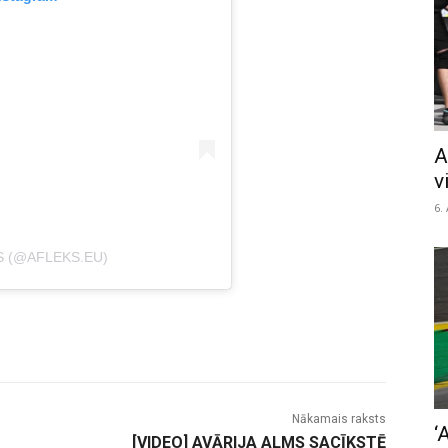
A
v
6.
S (@AFLEKS.EU)
Nākamais raksts
‘
[VIDEO] AVĀRIJA ALMS SACĪKSTĒ