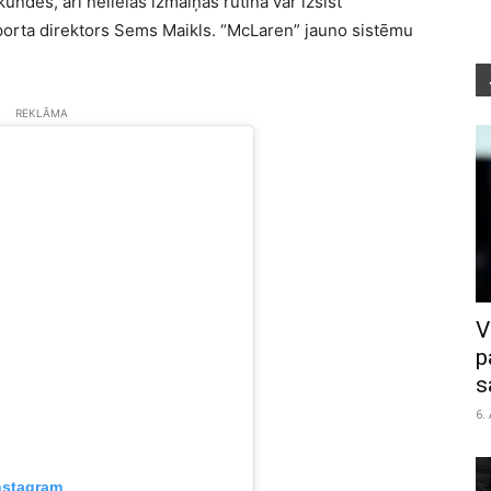
ndes, arī nelielas izmaiņas rutīnā var izsist
porta direktors Sems Maikls. “McLaren” jauno sistēmu
REKLĀMA
V
p
s
6.
nstagram