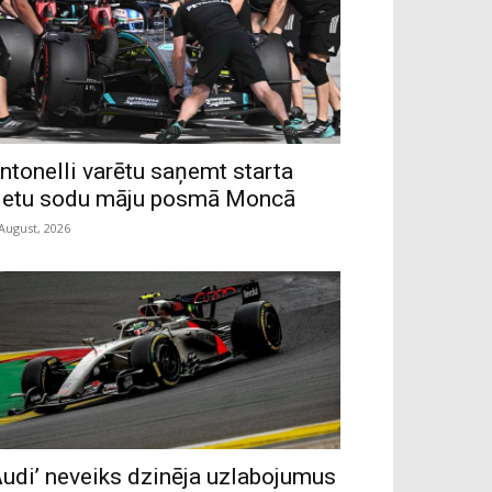
ntonelli varētu saņemt starta
ietu sodu māju posmā Moncā
 August, 2026
Audi’ neveiks dzinēja uzlabojumus