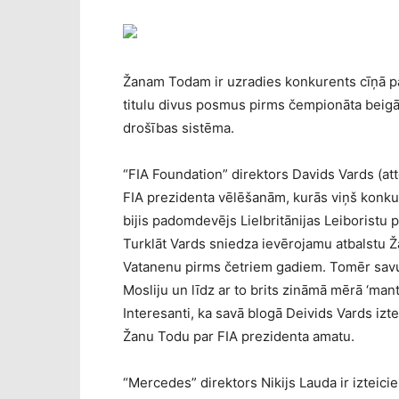
Žanam Todam ir uzradies konkurents cīņā p
titulu divus posmus pirms čempionāta beig
drošības sistēma.
“FIA Foundation” direktors Davids Vards (attē
FIA prezidenta vēlēšanām, kurās viņš konku
bijis padomdevējs Lielbritānijas Leiboristu
Turklāt Vards sniedza ievērojamu atbalstu 
Vatanenu pirms četriem gadiem. Tomēr savul
Mosliju un līdz ar to brits zināmā mērā ‘mant
Interesanti, ka savā blogā Deivids Vards izte
Žanu Todu par FIA prezidenta amatu.
“Mercedes” direktors Nikijs Lauda ir izteici