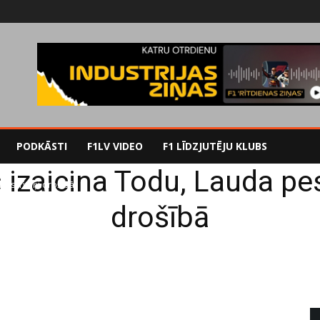
PODKĀSTI
F1LV VIDEO
F1 LĪDZJUTĒJU KLUBS
izaicina Todu, Lauda pes
sts, riteņi drošībā
drošībā