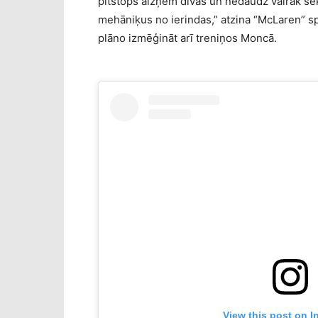
pitstops aizņem divas un nedaudz vairāk seku
mehāniķus no ierindas,” atzina “McLaren” s
plāno izmēģināt arī treniņos Moncā.
View this post on I