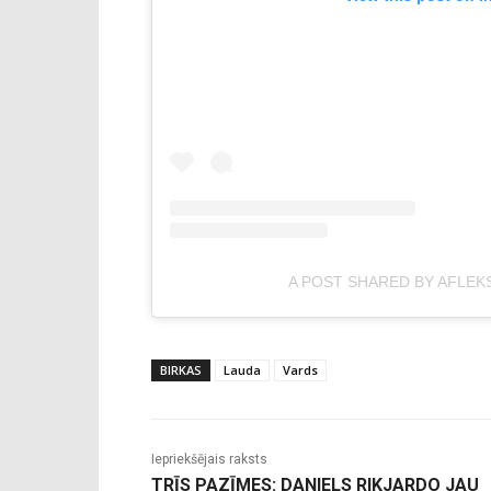
A POST SHARED BY AFLEK
BIRKAS
Lauda
Vards
Iepriekšējais raksts
TRĪS PAZĪMES: DANIELS RIKJARDO JAU