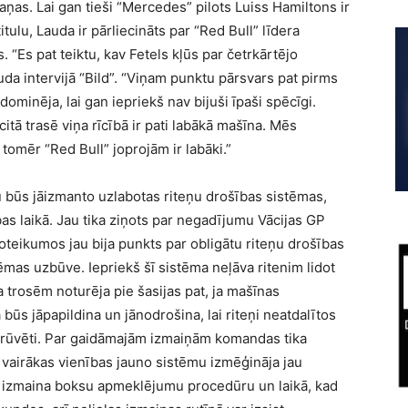
ņas. Lai gan tieši “Mercedes” pilots Luiss Hamiltons ir
ulu, Lauda ir pārliecināts par “Red Bull” līdera
 “Es pat teiktu, kav Fetels kļūs par četrkārtējo
a intervijā “Bild”. “Viņam punktu pārsvars pat pirms
” dominēja, lai gan iepriekš nav bijuši īpaši spēcīgi.
itā trasē viņa rīcībā ir pati labākā mašīna. Mēs
tomēr “Red Bull” joprojām ir labāki.”
būs jāizmanto uzlabotas riteņu drošības sistēmas,
as laikā. Jau tika ziņots par negadījumu Vācijas GP
oteikumos jau bija punkts par obligātu riteņu drošības
tēmas uzbūve. Iepriekš šī sistēma neļāva ritenim lidot
a trosēm noturēja pie šasijas pat, ja mašīnas
 būs jāpapildina un jānodrošina, lai riteņi neatdalītos
skrūvēti. Par gaidāmajām izmaiņām komandas tika
 vairākas vienības jauno sistēmu izmēģināja jau
z izmaina boksu apmeklējumu procedūru un laikā, kad