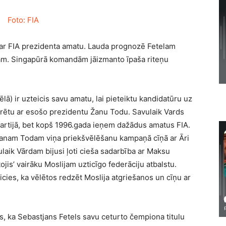
ar FIA prezidenta amatu. Lauda prognozē Fetelam
ām. Singapūrā komandām jāizmanto īpaša riteņu
lā) ir uzteicis savu amatu, lai pieteiktu kandidatūru uz
rētu ar esošo prezidentu Žanu Todu. Savulaik Vards
 partijā, bet kopš 1996.gada ieņem dažādus amatus FIA.
Žanam Todam viņa priekšvēlēšanu kampaņā cīņā ar Āri
aik Vārdam bijusi ļoti cieša sadarbība ar Maksu
ojis’ vairāku Moslijam uzticīgo federāciju atbalstu.
icies, ka vēlētos redzēt Moslija atgriešanos un cīņu ar
es, ka Sebastjans Fetels savu ceturto čempiona titulu