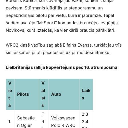
Roberts Kubica, kurš avarēja jau vakar, šodien izstājās
pavisam. Stūrmanis kļūdījās ar stenogrammu un
nepabrīdinājis pilotu par vietu, kurā ir jābremzē. Tāpat
šodien avarēja “M-Sport” komandas braucējs Jevgēņijs
Novikovs, kurš izteicās, ka vienkārši braucis pārāk ātri.
WRC2 klasē vadību saglabā Elfains Evanss, turklāt jau trīs
šīs ieskaites piloti pacēlušies uz pirmo desmitnieku.
Lielbritānijas rallija kopvērtējums pēc 16. ātrumposma
V
V
ie
al
Laik
Pilots
Auto
t
st
s
a
s
F
2:3
Sebastie
Volkswagen
1.
R
3:4
n Ogier
Polo R WRC