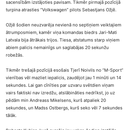
sacensībām izstājoties pavisam. Tikmēr pirmajā pozīcijā
turpina atrasties “Volkswagen” pilots Sebastjans Ožjē.
Ožjē šodien neuzvarēja nevienā no septiņiem veiktajiem
ātrumposmiem, kamēr viņa komandas biedrs Jari-Mati
Latvala bija ātrākais trijos. Tiesa, atstatums starp viņiem
abiem palicis nemainīgs un saglabājas 20 sekunžu
robežās.
Tikmēr trešajā pozīcijā esošais Tjerī Noivils no “M-Sport”
vienības vēl mazliet iepalicis, zaudējot jau 1 minūti un 14
sekundes. Lai gan cīnīties par uzvaru svētdien viņam
vairs faktiski nav izredžu, atslābināties nedrīkst, jo uz
pēdām min Andreass Mikelsens, kurš atpaliek 20
sekundes, un Madss Ostbergs, kurš seko vēl 7 sekundes
tālāk.