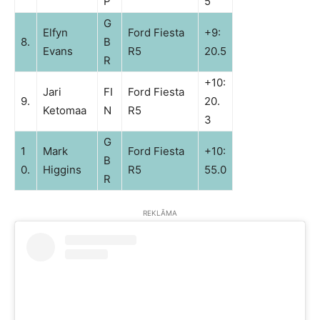
P
5
G
Elfyn
Ford Fiesta
+9:
8.
B
Evans
R5
20.5
R
+10:
Jari
FI
Ford Fiesta
9.
20.
Ketomaa
N
R5
3
G
1
Mark
Ford Fiesta
+10:
B
0.
Higgins
R5
55.0
R
REKLĀMA