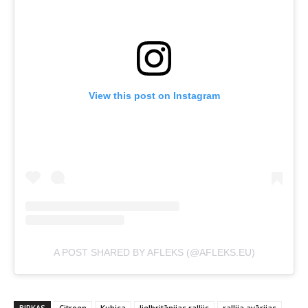
View this post on Instagram
A POST SHARED BY AFLEKS (@AFLEKS.EU)
BIRKAS
Citroen
Kubica
lielbritānijas rallijs
rallija avārijas