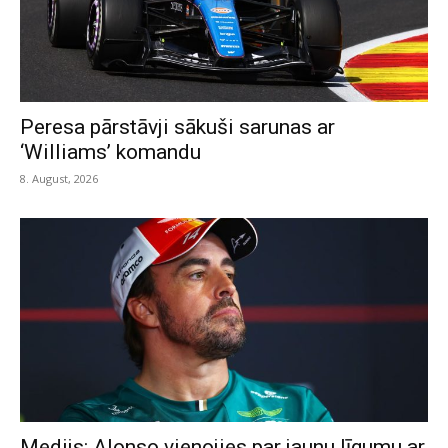
Peresa pārstāvji sākuši sarunas ar
‘Williams’ komandu
8. August, 2026
Medijs: Alonso vienojies par jaunu līgumu ar