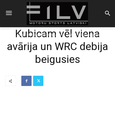
Kubicam vēl viena
Sākums
Rallijs
Kubicam vēl viena avārija un WRC debija beigusies
avārija un WRC debija
beigusies