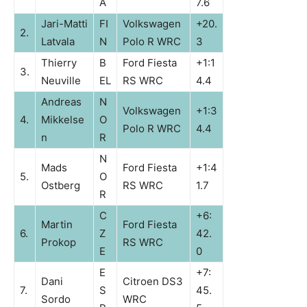
A
7.6
Jari-Matti
FI
Volkswagen
+20.
2.
Latvala
N
Polo R WRC
3
Thierry
B
Ford Fiesta
+1:1
3.
Neuville
EL
RS WRC
4.4
Andreas
N
Volkswagen
+1:3
4.
Mikkelse
O
Polo R WRC
4.4
n
R
N
Mads
Ford Fiesta
+1:4
5.
O
Ostberg
RS WRC
1.7
R
C
+6:
Martin
Ford Fiesta
6.
Z
42.
Prokop
RS WRC
E
0
E
+7:
Dani
Citroen DS3
7.
S
45.
Sordo
WRC