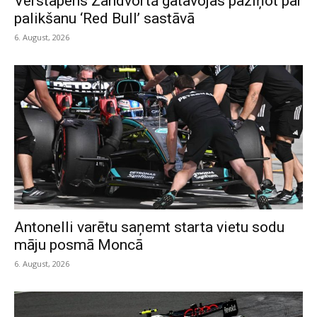
Verstapens Zandvortā gatavojas paziņot par
palikšanu ‘Red Bull’ sastāvā
6. August, 2026
Antonelli varētu saņemt starta vietu sodu
māju posmā Moncā
6. August, 2026