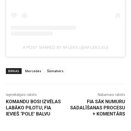
A POST SHARED BY AFLEKS (@AFLEKS.EU)
BIRKAS
Mercedes
Šūmahers
Iepriekšējais raksts
Nākamais raksts
KOMANDU BOSI IZVĒLAS
FIA SĀK NUMURU
LABĀKO PILOTU; FIA
SADALĪŠANAS PROCESU
IEVIEŠ ‘POLE’ BALVU
+ KOMENTĀRS
-