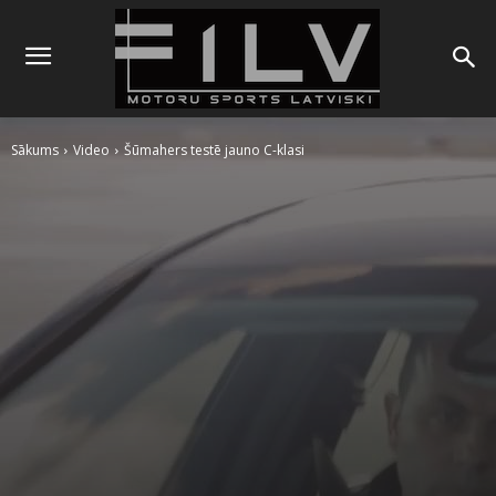
Sākums
Video
Šūmahers testē jauno C-klasi