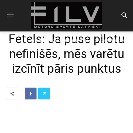
Fetels: Ja puse pilotu
Sākums
F1
Fetels: Ja puse pilotu nefinišēs, mēs varētu izcīnīt pāris punktus
nefinišēs, mēs varētu
izcīnīt pāris punktus