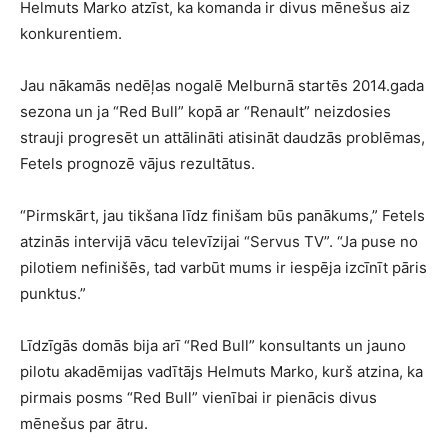
Helmuts Marko atzīst, ka komanda ir divus mēnešus aiz
konkurentiem.
Jau nākamās nedēļas nogalē Melburnā startēs 2014.gada
sezona un ja “Red Bull” kopā ar “Renault” neizdosies
strauji progresēt un attālināti atisināt daudzās problēmas,
Fetels prognozē vājus rezultātus.
“Pirmskārt, jau tikšana līdz finišam būs panākums,” Fetels
atzinās intervijā vācu televīzijai “Servus TV”. “Ja puse no
pilotiem nefinišēs, tad varbūt mums ir iespēja izcīnīt pāris
punktus.”
Līdzīgās domās bija arī “Red Bull” konsultants un jauno
pilotu akadēmijas vadītājs Helmuts Marko, kurš atzina, ka
pirmais posms “Red Bull” vienībai ir pienācis divus
mēnešus par ātru.