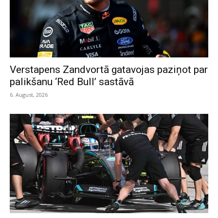
Verstapens Zandvortā gatavojas paziņot par
palikšanu ‘Red Bull’ sastāvā
6. August, 2026