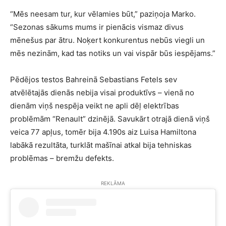
“Mēs neesam tur, kur vēlamies būt,” paziņoja Marko.
“Sezonas sākums mums ir pienācis vismaz divus
mēnešus par ātru. Noķert konkurentus nebūs viegli un
mēs nezinām, kad tas notiks un vai vispār būs iespējams.”
Pēdējos testos Bahreinā Sebastians Fetels sev
atvēlētajās dienās nebija visai produktīvs – vienā no
dienām viņš nespēja veikt ne apli dēļ elektrības
problēmām “Renault” dzinējā. Savukārt otrajā dienā viņš
veica 77 apļus, tomēr bija 4.190s aiz Luisa Hamiltona
labākā rezultāta, turklāt mašīnai atkal bija tehniskas
problēmas – bremžu defekts.
REKLĀMA