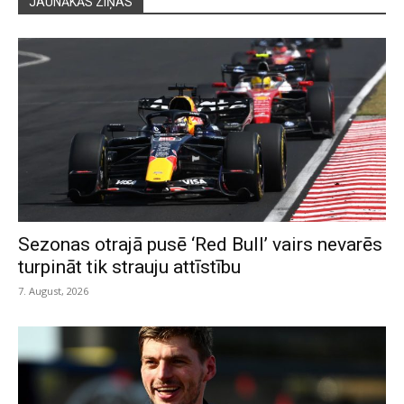
JAUNĀKĀS ZIŅAS
Sezonas otrajā pusē ‘Red Bull’ vairs nevarēs
turpināt tik strauju attīstību
7. August, 2026