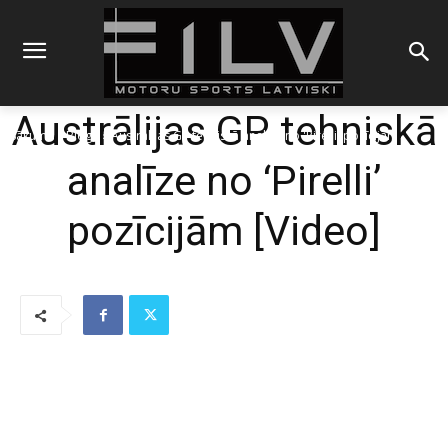
Austrālijas GP tehniskā
Sākums
Blogs
Austrālijas GP tehniskā analīze no 'Pirelli' pozīcijām
analīze no ‘Pirelli’
pozīcijām [Video]