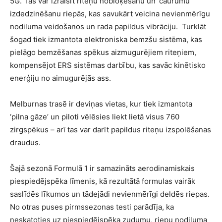
5G. Tas var izraisīt riteņu nobloķēsanu un ‘caurumu’
izdedzinēšanu riepās, kas savukārt veicina nevienmērīgu
nodiluma veidošanos un rada papildus vibrāciju. Turklāt
šogad tiek izmantota elektroniska bemzšu sistēma, kas
pielāgo bemzēšanas spēkus aizmugurējiem riteņiem,
kompensējot ERS sistēmas darbību, kas savāc kinētisko
enerģiju no aimugurējās ass.
Melburnas trasē ir deviņas vietas, kur tiek izmantota
‘pilna gāze’ un piloti vēlēsies liekt lietā visus 760
zirgspēkus – arī tas var darīt papildus riteņu izspolēšanas
draudus.
Šajā sezonā Formulā 1 ir samazināts aerodinamiskais
piespiedējspēka līmenis, kā rezultātā formulas vairāk
saslīdēs līkumos un tādejādi nevienmērīgi deldēs riepas.
No otras puses pirmssezonas testi parādīja, ka
neskatoties uz piespiedējspēka zudumu, riepu nodiluma