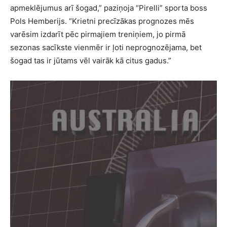
apmeklējumus arī šogad,” paziņoja “Pirelli” sporta boss
Pols Hemberijs. “Krietni precīzākas prognozes mēs
varēsim izdarīt pēc pirmajiem treniņiem, jo pirmā
sezonas sacīkste vienmēr ir ļoti neprognozējama, bet
šogad tas ir jūtams vēl vairāk kā citus gadus.”