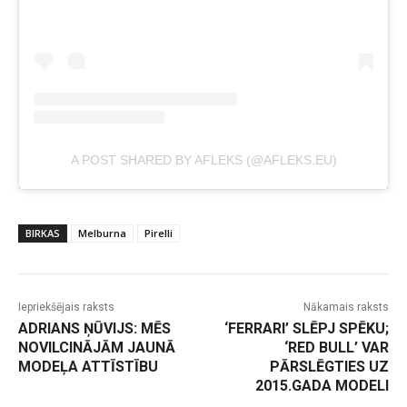
A POST SHARED BY AFLEKS (@AFLEKS.EU)
BIRKAS
Melburna
Pirelli
Iepriekšējais raksts
Nākamais raksts
ADRIANS ŅŪVIJS: MĒS
‘FERRARI’ SLĒPJ SPĒKU;
NOVILCINĀJĀM JAUNĀ
‘RED BULL’ VAR
MODEĻA ATTĪSTĪBU
PĀRSLĒGTIES UZ
2015.GADA MODELI