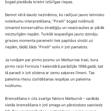
šogad piedāvās krietni iztūrīgas riepas.
Ņemot vērā daudz nezināmos, ko radījusi jauno tehnisko
noteikumu interpretēšana, “Pirelli” šogad nolēmuši
izmantot konservatīvu stratēģiju un neaizrauties ar pārāk
neizturīgām riepām. Turklāt iespaidīgie jauno dzinēju
griezes momenta parametri liek papildus slodzi uz
riepām, tādēļ šāds “Pirelli” solis ir ļoti pamatots.
Ja runājam par pirmo posmu un Melburnas trasi, kura
pirmo reizi Formula 1 kalendārā parādījās 1996.gadā, tad
tā parasti ir ļoti slidena ar zemu saķeres līmeni. Tas
palielina riteņu izslīdēšanas iespējas un palielina
nodilumu.
Bremzēšana ir cits svarīgs faktors Melburnā – varākās
vietās bremzēšana ir ļoti smaga un pārslodzes sasniedz