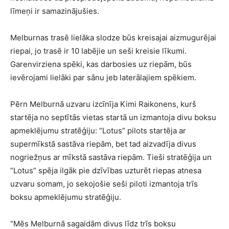
līmeņi ir samazinājušies.
Melburnas trasē lielāka slodze būs kreisajai aizmugurējai
riepai, jo trasē ir 10 labējie un seši kreisie līkumi.
Garenvirziena spēki, kas darbosies uz riepām, būs
ievērojami lielāki par sānu jeb laterālajiem spēkiem.
Pērn Melburnā uzvaru izcīnīja Kimi Raikonens, kurš
startēja no septītās vietas startā un izmantoja divu boksu
apmeklējumu stratēģiju: “Lotus” pilots startēja ar
supermīkstā sastāva riepām, bet tad aizvadīja divus
nogriežņus ar mīkstā sastāva riepām. Tieši stratēģija un
“Lotus” spēja ilgāk pie dzīvības uzturēt riepas atnesa
uzvaru somam, jo sekojošie seši piloti izmantoja trīs
boksu apmeklējumu stratēģiju.
“Mēs Melburnā sagaidām divus līdz trīs boksu