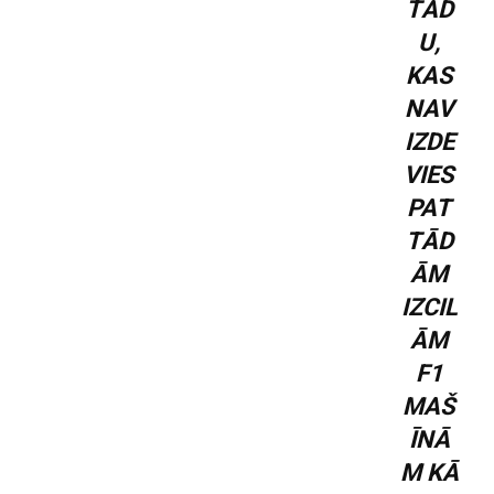
TĀD
U,
KAS
NAV
IZDE
VIES
PAT
TĀD
ĀM
IZCIL
ĀM
F1
MAŠ
ĪNĀ
M KĀ