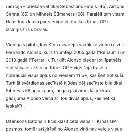
radītājā – priekšā vēl tikai Sebastians Fetels (45), Airtons
Senna (65) un Mihaels Šūmahers (68). Paralēli tam visam,
Hamiltons kļuva par vienīgo pilotu, kas Ķīnas GP ir
izcīnījis trīs uzvaras.
Vienīgais pilots, kas Ķīnā uzvarējis vairāk kā vienu reizi ir
Fernando Alonso, kurš triumfēja 2005.gadā (“Renault”) un
2013.gadā (“Ferrari”). Turklāt Alonso pieder ļoti īpatnējs
statistika ieraksts no Ķīnas GP – viņš šajā trasē ir
nobraucis visus apļus no viesiem 11 GP, kas šeit notikuši.
Turklāt svētdienas sacīkstē kļūdas dēļ sacīkste bija tikai
54 nevis 56 apļus gara, lai gan jāatzīmē, ka jebkurā
gadījumā Alonso veica arī tos divus apļus, kas netika
ieskaitīti.
Džensons Batons ir ticis klasificēts visos 11 Ķīnas GP
posmos, tomēr atšķirībā no Alonso viņš nav veicis visus