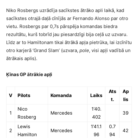
Niko Rosbergs uzrādīja sacīkstes ātrāko apli laikā, kad
sacīkstes otrajā daļā cīnījās ar Fernando Alonso par otro
vietu. Rosbergs par 0,7s pārspēja komandas biedra
rezultātu, kurš tobrīd jau piesardzīgi bija ceļā uz uzvaru.
Līdz ar to Hamiltonam tikai ātrākā apļa pietrūka, lai izcīnītu
otro karjerā ‘Grand Slam’ (uzvara,
pole
, visi apļi vadībā un
ātrākais aplis).
Ķīnas GP ātrākie apļi
Ats
Ap
V
Pilots
Komanda
Laiks
t.
lis
Nico
1’40.
1
Mercedes
39
Rosberg
402
Lewis
1’41.1
0.7
2
Mercedes
42
Hamilton
96
94