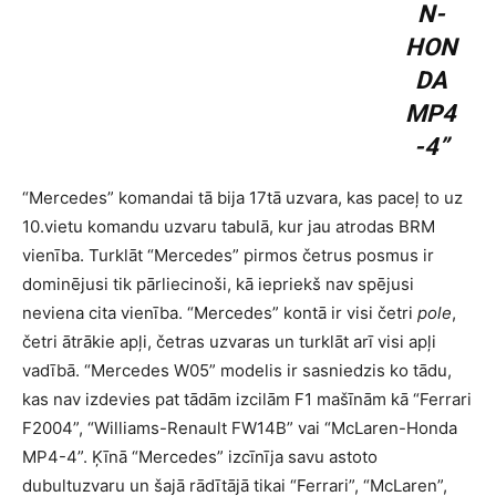
N-
HON
DA
MP4
-4”
“Mercedes” komandai tā bija 17tā uzvara, kas paceļ to uz
10.vietu komandu uzvaru tabulā, kur jau atrodas BRM
vienība. Turklāt “Mercedes” pirmos četrus posmus ir
dominējusi tik pārliecinoši, kā iepriekš nav spējusi
neviena cita vienība. “Mercedes” kontā ir visi četri
pole
,
četri ātrākie apļi, četras uzvaras un turklāt arī visi apļi
vadībā. “Mercedes W05” modelis ir sasniedzis ko tādu,
kas nav izdevies pat tādām izcilām F1 mašīnām kā “Ferrari
F2004”, “Williams-Renault FW14B” vai “McLaren-Honda
MP4-4”. Ķīnā “Mercedes” izcīnīja savu astoto
dubultuzvaru un šajā rādītājā tikai “Ferrari”, “McLaren”,