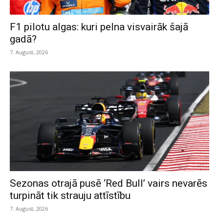
F1 pilotu algas: kuri pelna visvairāk šajā
gadā?
7. August, 2026
Sezonas otrajā pusē ‘Red Bull’ vairs nevarēs
turpināt tik strauju attīstību
7. August, 2026