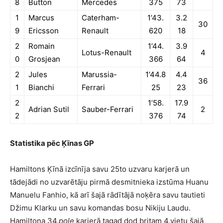
8
Button
Mercedes
375
73
1
Marcus
Caterham-
1’43.
3.2
30
9
Ericsson
Renault
620
18
2
Romain
1’44.
3.9
Lotus-Renault
4
0
Grosjean
366
64
2
Jules
Marussia-
1’44.8
4.4
36
1
Bianchi
Ferrari
25
23
2
1’58.
17.9
Adrian Sutil
Sauber-Ferrari
2
2
376
74
Statistika pēc Ķīnas GP
Hamiltons Ķīnā izcīnīja savu 25to uzvaru karjerā un
tādejādi no uzvarētāju pirmā desmitnieka izstūma Huanu
Manuelu Fanhio, kā arī šajā rādītājā noķēra savu tautieti
Džimu Klarku un savu komandas bosu Nikiju Laudu.
Hamiltona 34.
pole
karjerā tagad dod britam 4.vietu šajā