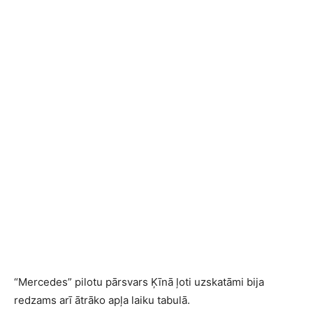
“Mercedes” pilotu pārsvars Ķīnā ļoti uzskatāmi bija
redzams arī ātrāko apļa laiku tabulā.