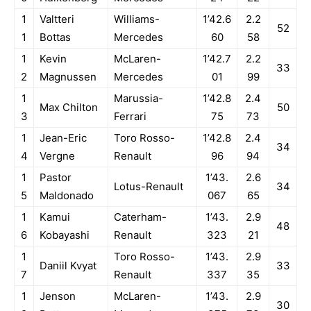
1
Valtteri
Williams-
1’42.6
2.2
52
1
Bottas
Mercedes
60
58
1
Kevin
McLaren-
1’42.7
2.2
33
2
Magnussen
Mercedes
01
99
1
Marussia-
1’42.8
2.4
Max Chilton
50
3
Ferrari
75
73
1
Jean-Eric
Toro Rosso-
1’42.8
2.4
34
4
Vergne
Renault
96
94
1
Pastor
1’43.
2.6
Lotus-Renault
34
5
Maldonado
067
65
1
Kamui
Caterham-
1’43.
2.9
48
6
Kobayashi
Renault
323
21
1
Toro Rosso-
1’43.
2.9
Daniil Kvyat
33
7
Renault
337
35
1
Jenson
McLaren-
1’43.
2.9
30