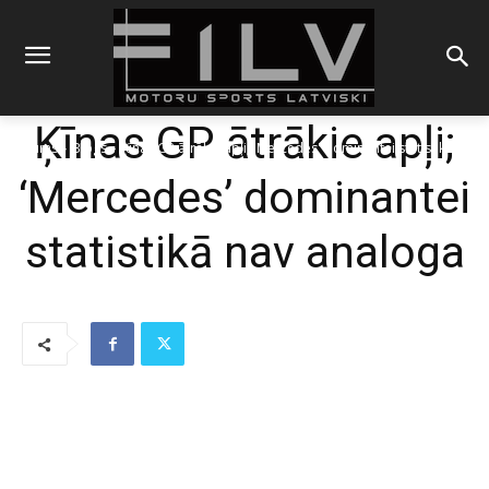
Ķīnas GP ātrākie apļi;
Sākums
Blogs
Ķīnas GP ātrākie apļi; 'Mercedes' dominantei statistikā nav
analoga
‘Mercedes’ dominantei
statistikā nav analoga