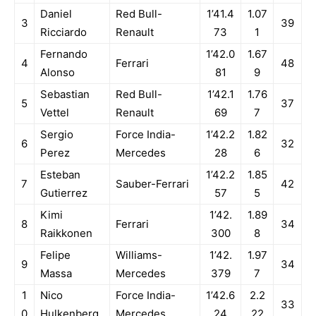
Daniel
Red Bull-
1’41.4
1.07
3
39
Ricciardo
Renault
73
1
Fernando
1’42.0
1.67
4
Ferrari
48
Alonso
81
9
Sebastian
Red Bull-
1’42.1
1.76
5
37
Vettel
Renault
69
7
Sergio
Force India-
1’42.2
1.82
6
32
Perez
Mercedes
28
6
Esteban
1’42.2
1.85
7
Sauber-Ferrari
42
Gutierrez
57
5
Kimi
1’42.
1.89
8
Ferrari
34
Raikkonen
300
8
Felipe
Williams-
1’42.
1.97
9
34
Massa
Mercedes
379
7
1
Nico
Force India-
1’42.6
2.2
33
0
Hulkenberg
Mercedes
24
22