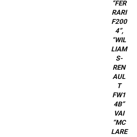
“FER
RARI
F200
4”,
“WIL
LIAM
S-
REN
AUL
T
FW1
4B”
VAI
“MC
LARE