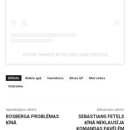
A POST SHARED BY AFLEKS (@AFLEKS.EU)
BIRKAS
ātākie apļi
Hamiltons
Ķīnas GP
Mercedes
Statistika
Iepriekšējais raksts
Nākamais raksts
ROSBERGA PROBLĒMAS
SEBASTIANS FETELS
ĶĪNĀ
ĶĪNĀ NEKLAUSĪJA
KOMANDAS PAVĒLĒM