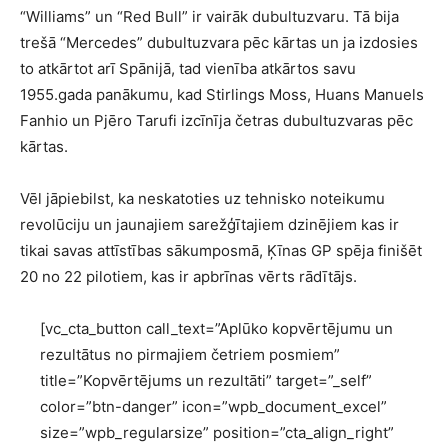
“Williams” un “Red Bull” ir vairāk dubultuzvaru. Tā bija
trešā “Mercedes” dubultuzvara pēc kārtas un ja izdosies
to atkārtot arī Spānijā, tad vienība atkārtos savu
1955.gada panākumu, kad Stirlings Moss, Huans Manuels
Fanhio un Pjēro Tarufi izcīnīja četras dubultuzvaras pēc
kārtas.
Vēl jāpiebilst, ka neskatoties uz tehnisko noteikumu
revolūciju un jaunajiem sarežģītajiem dzinējiem kas ir
tikai savas attīstības sākumposmā, Ķīnas GP spēja finišēt
20 no 22 pilotiem, kas ir apbrīnas vērts rādītājs.
[vc_cta_button call_text=”Aplūko kopvērtējumu un
rezultātus no pirmajiem četriem posmiem”
title=”Kopvērtējums un rezultāti” target=”_self”
color=”btn-danger” icon=”wpb_document_excel”
size=”wpb_regularsize” position=”cta_align_right”