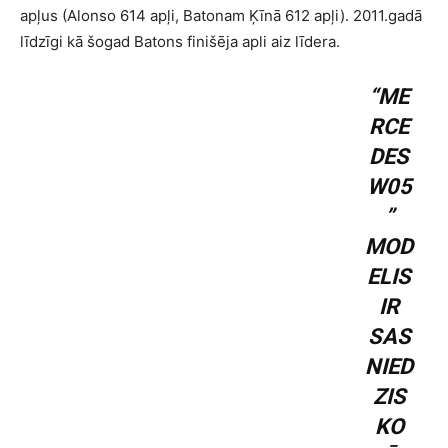
apļus (Alonso 614 apļi, Batonam Ķīnā 612 apļi). 2011.gadā
līdzīgi kā šogad Batons finišēja apli aiz līdera.
“ME
RCE
DES
W05
”
MOD
ELIS
IR
SAS
NIED
ZIS
KO