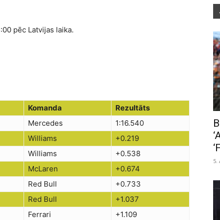
:00 pēc Latvijas laika.
Komanda
Rezultāts
B
Mercedes
1:16.540
‘
Williams
+0.219
‘
Williams
+0.538
5.
McLaren
+0.674
Red Bull
+0.733
Red Bull
+1.037
Ferrari
+1.109