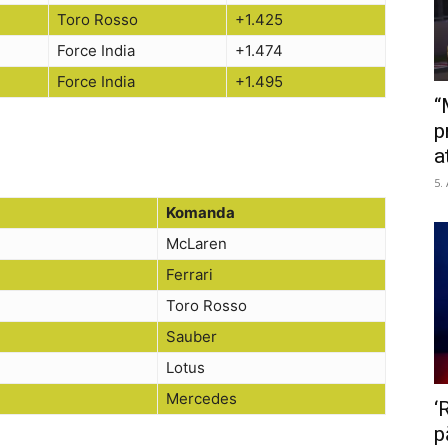
Toro Rosso
+1.425
Force India
+1.474
Force India
+1.495
“
p
a
5.
Komanda
McLaren
Ferrari
Toro Rosso
Sauber
Lotus
Mercedes
‘
p