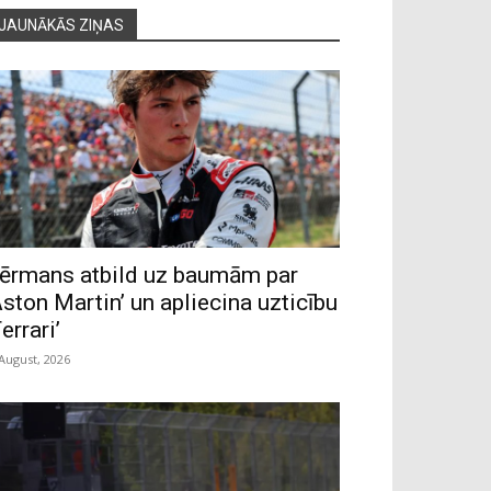
JAUNĀKĀS ZIŅAS
ērmans atbild uz baumām par
Aston Martin’ un apliecina uzticību
Ferrari’
 August, 2026