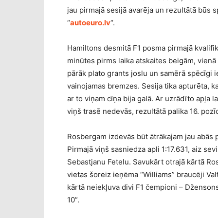
jau pirmajā sesijā avarēja un rezultātā būs sp
“
autoeuro.lv
“.
Hamiltons desmitā F1 posma pirmajā kvalifikā
minūtes pirms laika atskaites beigām, vienā
pārāk plato grants joslu un samērā spēcīgi 
vainojamas bremzes. Sesija tika apturēta, k
ar to viņam cīņa bija galā. Ar uzrādīto apļa la
viņš trasē nedevās, rezultātā palika 16. pozīc
Rosbergam izdevās būt ātrākajam jau abās p
Pirmajā viņš sasniedza apli 1:17.631, aiz sev
Sebastjanu Fetelu. Savukārt otrajā kārtā Ros
vietas šoreiz ieņēma “Williams” braucēji Valt
kārtā neiekļuva divi F1 čempioni – Džensons
10”.