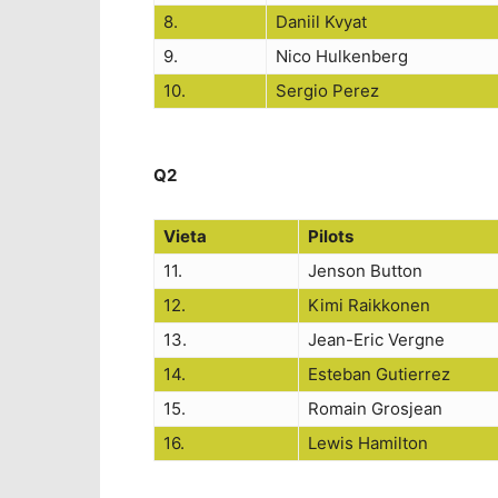
8.
Daniil Kvyat
9.
Nico Hulkenberg
10.
Sergio Perez
Q2
Vieta
Pilots
11.
Jenson Button
12.
Kimi Raikkonen
13.
Jean-Eric Vergne
14.
Esteban Gutierrez
15.
Romain Grosjean
16.
Lewis Hamilton