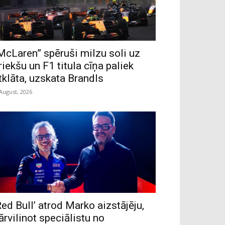
McLaren” spēruši milzu soli uz
riekšu un F1 titula cīņa paliek
tklāta, uzskata Brandls
 August, 2026
Red Bull’ atrod Marko aizstājēju,
ārvilinot speciālistu no