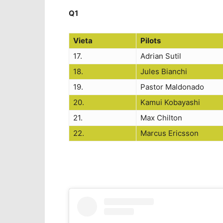
Q1
Vieta
Pilots
17.
Adrian Sutil
18.
Jules Bianchi
19.
Pastor Maldonado
20.
Kamui Kobayashi
21.
Max Chilton
22.
Marcus Ericsson