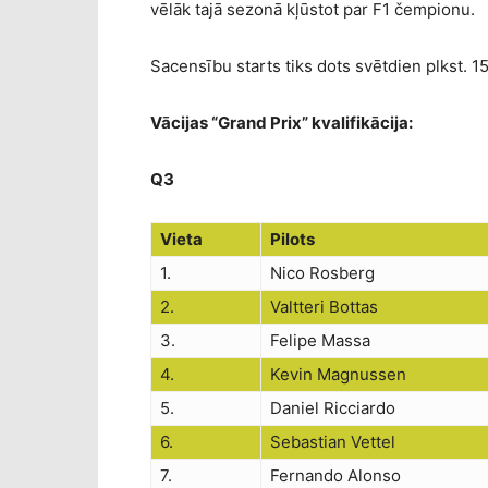
vēlāk tajā sezonā kļūstot par F1 čempionu.
Sacensību starts tiks dots svētdien plkst. 15
Vācijas “Grand Prix” kvalifikācija:
Q3
Vieta
Pilots
1.
Nico Rosberg
2.
Valtteri Bottas
3.
Felipe Massa
4.
Kevin Magnussen
5.
Daniel Ricciardo
6.
Sebastian Vettel
7.
Fernando Alonso