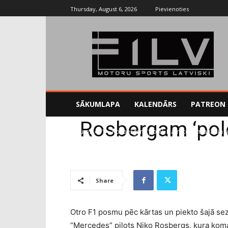
Thursday, August 6, 2026
Pievienoties
SĀKUMLAPA
KALENDĀRS
PATREON
Rosbergam ‘pole
Sākums
F1
Rosbergam 'pole', Hamiltonam avārija un
Share
Otro F1 posmu pēc kārtas un piekto šajā sez
“Mercedes” pilots Niko Rosbergs, kura kom