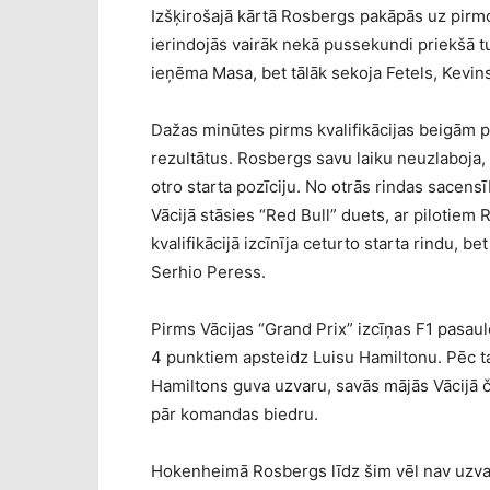
Izšķirošajā kārtā Rosbergs pakāpās uz pirmo
ierindojās vairāk nekā pussekundi priekšā 
ieņēma Masa, bet tālāk sekoja Fetels, Kevi
Dažas minūtes pirms kvalifikācijas beigām p
rezultātus. Rosbergs savu laiku neuzlaboja,
otro starta pozīciju. No otrās rindas sacen
Vācijā stāsies “Red Bull” duets, ar pilotiem
kvalifikācijā izcīnīja ceturto starta rindu,
Serhio Peress.
Pirms Vācijas “Grand Prix” izcīņas F1 pasa
4 punktiem apsteidz Luisu Hamiltonu. Pēc t
Hamiltons guva uzvaru, savās mājās Vācijā če
pār komandas biedru.
Hokenheimā Rosbergs līdz šim vēl nav uzvarē