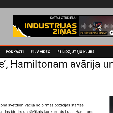
PODKĀSTI
F1LV VIDEO
F1 LĪDZJUTĒJU KLUBS
’, Hamiltonam avārija un 
 16. starta vieta
onā svētdien Vācijā no pirmās pozīcijas startēs
andas biedrs un sīvākais konkurents Luiss Hamiltons