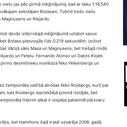
 vietu jau pēc pirmā mēģinājuma, kad ar laiku 1:16.540
tuvākajam sekotājam Botasam. Tobrīd trešo vietu
ns Magnusens un Rikjardo.
iloti devās izšķirošajā mēģinājumā uzlabot savus
 bet Botass pietuvojās līdz 0.219 sekundēm, izcīnot
sības Vācijā sāks Masa un Magnusens, bet trešajā rindā
 Rikjardo un Fetelu. Fernando Alonso un Daņils Kvjats
 bet pirmo desmitnieku noslēdza Niko Hilkenbergs un
ules čempionāta vadībā atrodas Niko Rosbergs, kurš par
am, kad Rosbergs iepriekšējā posmā izstājās, bet
mpionāta līderim atkal ir iespēja palielināt pārsvaru
jis, bet Hamiltons šajā trasē uzvarēja 2008. gadā,