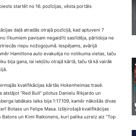
iests startēt no 16. pozīcijas, vēsta portāls
cijas daļā atradās otrajā pozīcijā, kad aptuveni 7
 no līkumiem pavisam negaidīti saslīdēja, pārlidoja ne
ietriecās riepu nožogojumā. Iespējams, avārijā
amēr Hamiltona auto evakuēja no notikuma vietas, taču
iku bija gana, lai iekļūtu otrajā kārtā, taču tā kā vairāk
ijā.
irmajās kvalifikācijas kārtās Hokenheimas trasē.
is atstājot “Red Bull” pilotus Danielu Rikjardo un
berga labākais laiks bija 1:17.109, kamēr nākošās divas
erī Botass un Felipe Masa. Izšķirošajā kvalifikācijas
 Batons un Kimi Raikonens, kuri palika uzreiz aiz “Top