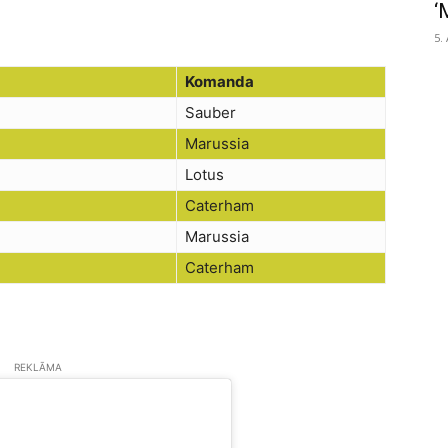
‘
5.
Komanda
Sauber
Marussia
Lotus
Caterham
Marussia
Caterham
REKLĀMA