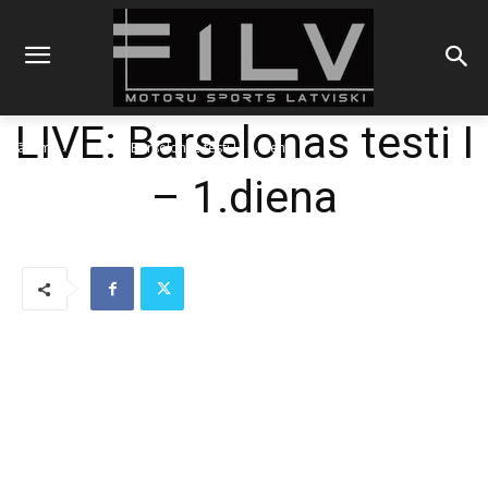
LIVE: Barselonas testi I
Sākums
F1
LIVE: Barselonas testi I - 1.diena
– 1.diena