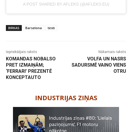
A POST SHARED BY AFLEKS (@AFLEKS.EU)
BIRKAS
Barselona
testi
Iepriekšējais raksts
Nākamais raksts
KOMANDAS NOBALSO
VOLFA UN NASRS
PRET IZMAIŅĀM;
SADURSMĒ VAINO VIENS
‘FERRARI’ PREZENTĒ
OTRU
KONCEPTAUTO
-
INDUSTRIJAS ZIŅAS