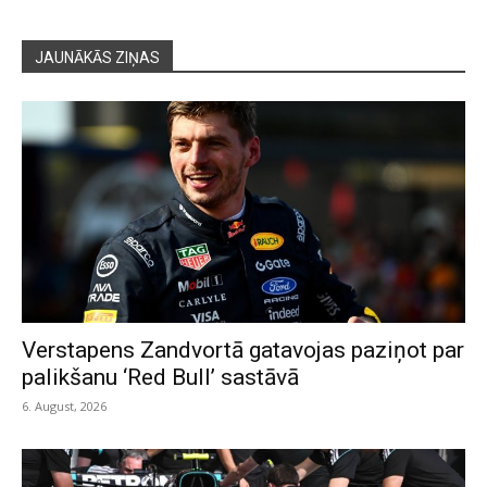
JAUNĀKĀS ZIŅAS
Verstapens Zandvortā gatavojas paziņot par
palikšanu ‘Red Bull’ sastāvā
6. August, 2026