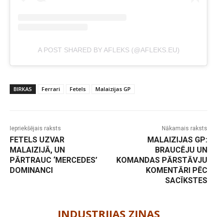
A POST SHARED BY AFLEKS (@AFLEKS.EU)
BIRKAS
Ferrari
Fetels
Malaizijas GP
Iepriekšējais raksts
Nākamais raksts
FETELS UZVAR
MALAIZIJAS GP:
MALAIZIJĀ, UN
BRAUCĒJU UN
PĀRTRAUC ‘MERCEDES’
KOMANDAS PĀRSTĀVJU
DOMINANCI
KOMENTĀRI PĒC
SACĪKSTES
-
INDUSTRIJAS ZIŅAS