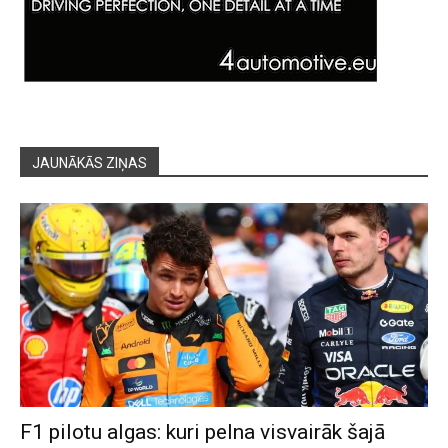
JAUNĀKĀS ZIŅAS
F1 pilotu algas: kuri pelna visvairāk šajā