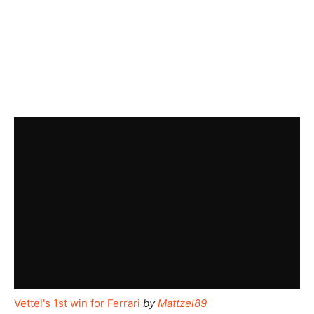
Vettel's 1st win for Ferrari
by
Mattzel89