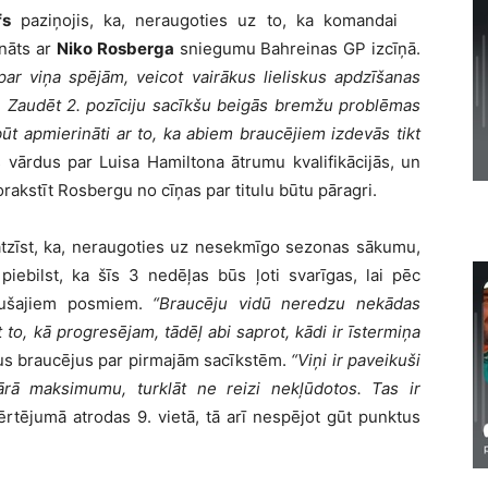
fs
paziņojis, ka, neraugoties uz to, ka komandai
ināts ar
Niko Rosberga
sniegumu Bahreinas GP izcīņā.
par viņa spējām, veicot vairākus lieliskus apdzīšanas
. Zaudēt 2. pozīciju sacīkšu beigās bremžu problēmas
t apmierināti ar to, ka abiem braucējiem izdevās tikt
us vārdus par Luisa Hamiltona ātrumu kvalifikācijās, un
norakstīt Rosbergu no cīņas par titulu būtu pāragri.
tzīst, ka, neraugoties uz nesekmīgo sezonas sākumu,
iebilst, ka šīs 3 nedēļas būs ļoti svarīgas, lai pēc
ikušajiem posmiem.
“Braucēju vidū neredzu nekādas
 to, kā progresējam, tādēļ abi saprot, kādi ir īstermiņa
bus braucējus par pirmajām sacīkstēm.
“Viņi ir paveikuši
ārā maksimumu, turklāt ne reizi nekļūdotos. Tas ir
tējumā atrodas 9. vietā, tā arī nespējot gūt punktus