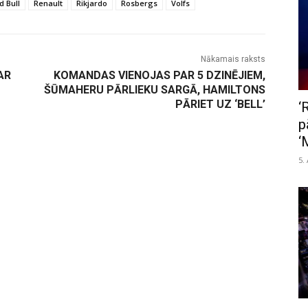
d Bull
Renault
Rikjardo
Rosbergs
Volfs
Nākamais raksts
AR
KOMANDAS VIENOJAS PAR 5 DZINĒJIEM,
ŠŪMAHERU PĀRLIEKU SARGĀ, HAMILTONS
PĀRIET UZ ‘BELL’
‘
p
‘
5.