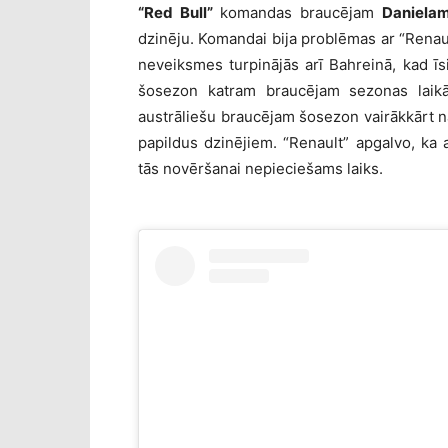
“Red Bull”
komandas braucējam
Danielam
dzinēju. Komandai bija problēmas ar “Renau
neveiksmes turpinājās arī Bahreinā, kad īsi
šosezon katram braucējam sezonas laikā a
austrāliešu braucējam šosezon vairākkārt n
papildus dzinējiem. “Renault” apgalvo, ka 
tās novēršanai nepieciešams laiks.