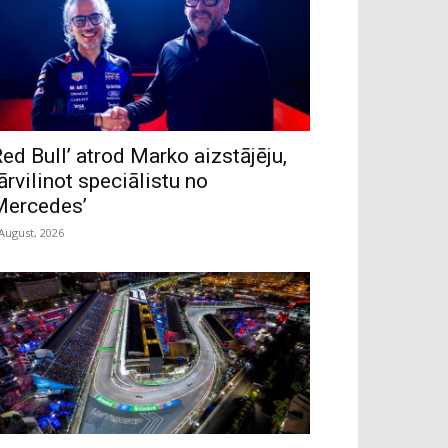
Red Bull’ atrod Marko aizstājēju,
ārvilinot speciālistu no
Mercedes’
 August, 2026