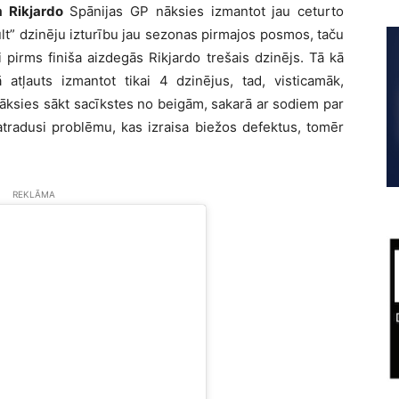
 Rikjardo
Spānijas GP nāksies izmantot jau ceturto
lt” dzinēju izturību jau sezonas pirmajos posmos, taču
 pirms finiša aizdegās Rikjardo trešais dzinējs. Tā kā
tļauts izmantot tikai 4 dzinējus, tad, visticamāk,
āksies sākt sacīkstes no beigām, sakarā ar sodiem par
atradusi problēmu, kas izraisa biežos defektus, tomēr
REKLĀMA