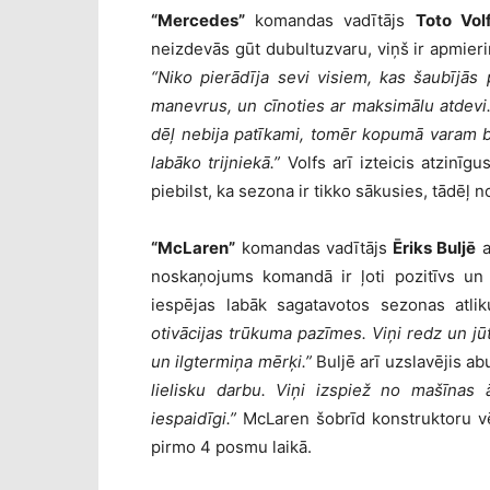
“Mercedes”
komandas vadītājs
Toto Vol
neizdevās gūt dubultuzvaru, viņš ir apmier
“Niko pierādīja sevi visiem, kas šaubījās 
manevrus, un cīnoties ar maksimālu atdevi
dēļ nebija patīkami, tomēr kopumā varam bū
labāko trijniekā.”
Volfs arī izteicis atzinīg
piebilst, ka sezona ir tikko sākusies, tādēļ 
“McLaren”
komandas vadītājs
Ēriks Buljē
a
noskaņojums komandā ir ļoti pozitīvs un p
iespējas labāk sagatavotos sezonas atl
otivācijas trūkuma pazīmes. Viņi redz un jūt
un ilgtermiņa mērķi.”
Buljē arī uzslavējis a
lielisku darbu. Viņi izspiež no mašīnas 
iespaidīgi.”
McLaren šobrīd konstruktoru vēr
pirmo 4 posmu laikā.