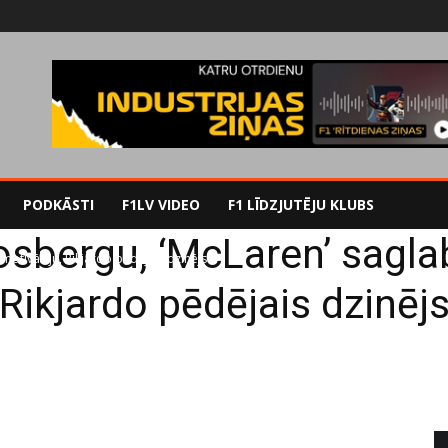
PODKĀSTI
F1LV VIDEO
F1 LĪDZJUTĒJU KLUBS
osbergu, ‘McLaren’ sagla
motivāciju, Rikjardo pēdējais dzinējs
Rikjardo pēdējais dzinēj