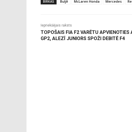
BIRKAS
Buljē
McLaren Honda
Mercedes
Re
Iepriekšējais raksts
TOPOŠAIS FIA F2 VARĒTU APVIENOTIES 
GP2, ALEZĪ JUNIORS SPOŽI DEBITĒ F4
-