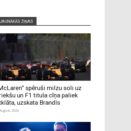
JAUNĀKĀS ZIŅAS
McLaren” spēruši milzu soli uz
riekšu un F1 titula cīņa paliek
tklāta, uzskata Brandls
 August, 2026