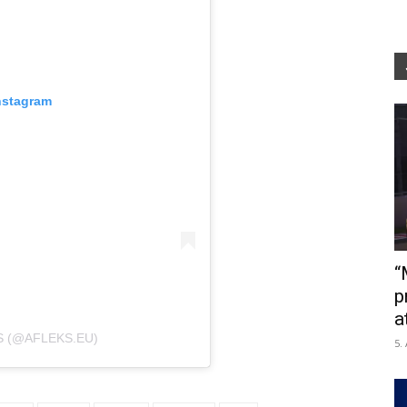
nstagram
“
p
a
S (@AFLEKS.EU)
5.