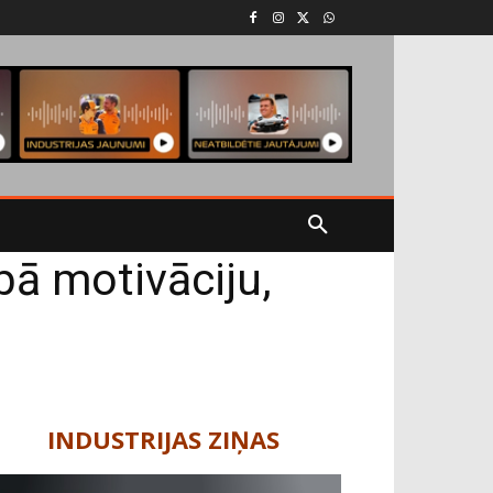
bā motivāciju,
s
INDUSTRIJAS ZIŅAS