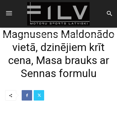
Magnusens Maldonādo
Sākums
F1
Magnusens Maldonādo vietā, dzinējiem krīt cena, Masa brauks
ar Sennas formulu
vietā, dzinējiem krīt
cena, Masa brauks ar
Sennas formulu