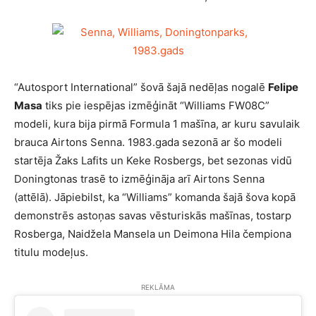
“Autosport International” šovā šajā nedēļas nogalē
Felipe
Masa
tiks pie iespējas izmēģināt “Williams FW08C”
modeli, kura bija pirmā Formula 1 mašīna, ar kuru savulaik
brauca Airtons Senna. 1983.gada sezonā ar šo modeli
startēja Žaks Lafits un Keke Rosbergs, bet sezonas vidū
Doningtonas trasē to izmēģināja arī Airtons Senna
(attēlā). Jāpiebilst, ka “Williams” komanda šajā šova kopā
demonstrēs astoņas savas vēsturiskās mašīnas, tostarp
Rosberga, Naidžela Mansela un Deimona Hila čempiona
titulu modeļus.
REKLĀMA