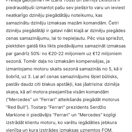
piedraudējuši izmantot pašu sev piešķirto varu un ieviest
neatkarīgo dzinēju piegādātāju noteikumu, kas
samazinātu dzinēju izmaksas mazām komandām. Četri
dzinēju piegādātāji ir gatavi nākt klajā ar dzinēju piegādes
cenas samazinājumu, lai to nepieļautu. Pēc visa spriežot,
piektdien galdā tiks likts piedāvājums samazināt izmaksas
par gandrīz 50%: no
€20-22
miljoniem uz
€
12 miljoniem
sezonā. Tomēr daļa no izmaksām kompensējas, ja
izmantojamo motoru skaits sezonā samazinās no 5, kā ir
šobrīd, uz 3. Lai arī cenas samazinājums šķiet būtisks,
pastāv daudz citi blakus apstākļi, kas jāatrisina: dzinēja
skaņa, kā arī motora pieejamība visām komandām
(“Mercedes” un “Ferrari” atteikšanās piegādāt motorus
“Red Bull“). Tostarp “Ferrari” prezidents Serdžio
Markione ir piedāvājis “Ferrari” un “Mercedes” kopīgi
izstrādāt klientu motoru, ko varētu iegādāties jebkura
vienība un kura izstrādes izmaksas uzņemtos FOM.