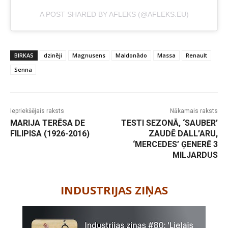
A POST SHARED BY AFLEKS (@AFLEKS.EU)
BIRKAS
dzinēji
Magnusens
Maldonādo
Massa
Renault
Senna
Iepriekšējais raksts
Nākamais raksts
MARIJA TERĒSA DE
TESTI SEZONĀ, ‘SAUBER’
FILIPISA (1926-2016)
ZAUDĒ DALL’ARU,
‘MERCEDES’ ĢENERĒ 3
MILJARDUS
-
INDUSTRIJAS ZIŅAS