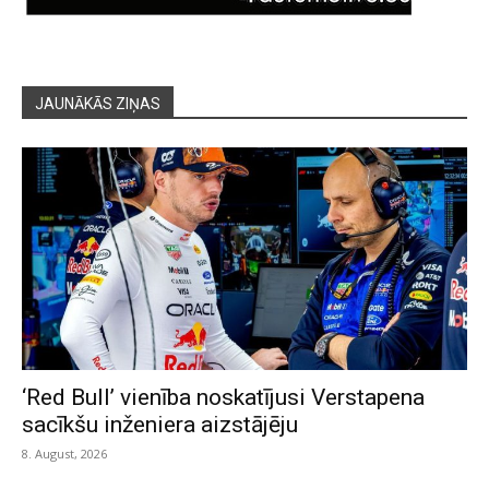
JAUNĀKĀS ZIŅAS
‘Red Bull’ vienība noskatījusi Verstapena
sacīkšu inženiera aizstājēju
8. August, 2026