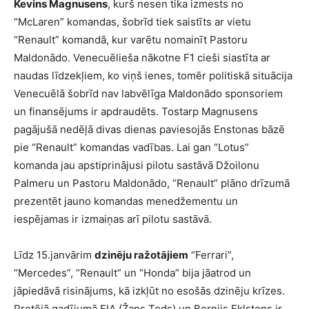
Kevins Magnusens
, kurš nesen tika izmests no
“McLaren” komandas, šobrīd tiek saistīts ar vietu
“Renault” komandā, kur varētu nomainīt Pastoru
Maldonādo. Venecuēlieša nākotne F1 cieši siastīta ar
naudas līdzekļiem, ko viņš ienes, tomēr politiskā situācija
Venecuēlā šobrīd nav labvēlīga Maldonādo sponsoriem
un finansējums ir apdraudēts. Tostarp Magnusens
pagājušā nedēļā divas dienas paviesojās Enstonas bāzē
pie “Renault” komandas vadības. Lai gan “Lotus”
komanda jau apstiprinājusi pilotu sastāvā Džoilonu
Palmeru un Pastoru Maldonādo, “Renault” plāno drīzumā
prezentēt jauno komandas menedžementu un
iespējamas ir izmaiņas arī pilotu sastāvā.
Līdz 15.janvārim
dzinēju ražotājiem
“
Ferrari”,
“Mercedes”, “Renault” un “Honda
” bija jāatrod un
jāpiedāvā risinājums, kā izkļūt no esošās dzinēju krīzes.
Pretējā gadījumā FIA (Žans Tods) un Bernijs Eklstons ir