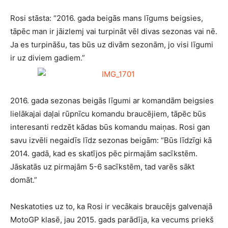
Rosi stāsta: “2016. gada beigās mans līgums beigsies,
tāpēc man ir jāizlemj vai turpināt vēl divas sezonas vai nē.
Ja es turpināšu, tas būs uz divām sezonām, jo visi līgumi
ir uz diviem gadiem.”
2016. gada sezonas beigās līgumi ar komandām beigsies
lielākajai daļai rūpnīcu komandu braucējiem, tāpēc būs
interesanti redzēt kādas būs komandu maiņas. Rosi gan
savu izvēli negaidīs līdz sezonas beigām: “Būs līdzīgi kā
2014. gadā, kad es skatījos pēc pirmajām sacīkstēm.
Jāskatās uz pirmajām 5-6 sacīkstēm, tad varēs sākt
domāt.”
Neskatoties uz to, ka Rosi ir vecākais braucējs galvenajā
MotoGP klasē, jau 2015. gads parādīja, ka vecums priekš