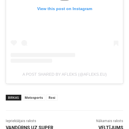
View this post on Instagram
A POST SHARED BY AFLEKS (@AFLEKS.EU)
BIRKAS
Motosports
Rosi
Iepriekšējais raksts
Nākamais raksts
VANDŪRNS UZ SUPER
VELTĪJUMS