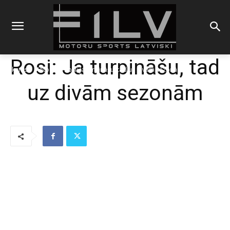
Rosi: Ja turpināšu, tad
Sākums
MotoGP
Rosi: Ja turpināšu, tad uz divām sezonām
uz divām sezonām