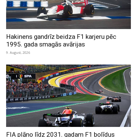
Hakinens gandrīz beidza F1 karjeru pēc
1995. gada smagās avārijas
9. August, 2026
FIA plāno līdz 2031. gadam F1 bolīdus