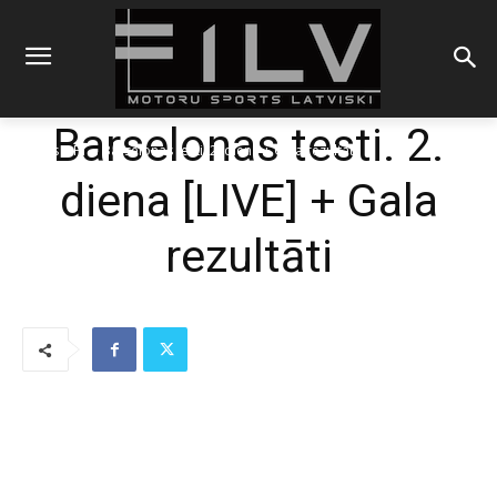
Barselonas testi. 2.
Sākums
F1
Barselonas testi. 2. diena + Gala rezultāti
diena [LIVE] + Gala
rezultāti