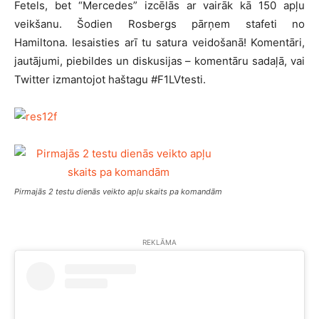
Fetels, bet “Mercedes” izcēlās ar vairāk kā 150 apļu
veikšanu. Šodien Rosbergs pārņem stafeti no
Hamiltona. Iesaisties arī tu satura veidošanā! Komentāri,
jautājumi, piebildes un diskusijas – komentāru sadaļā, vai
Twitter izmantojot haštagu #F1LVtesti.
Pirmajās 2 testu dienās veikto apļu skaits pa komandām
REKLĀMA