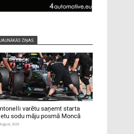
JAUNĀKĀS ZIŅAS
ntonelli varētu saņemt starta
ietu sodu māju posmā Moncā
 August, 2026