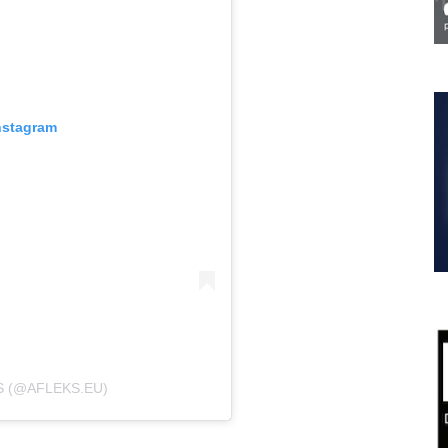
nstagram
S (@AFLEKS.EU)