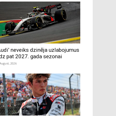
Audi’ neveiks dzinēja uzlabojumus
īdz pat 2027. gada sezonai
 August, 2026