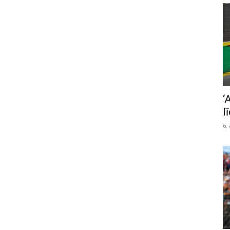
‘
l
6.