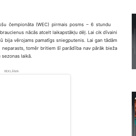
cīkšu čempionāta (WEC) pirmais posms – 6 stundu
raucienus nācās atcelt laikapstākļu dēļ. Lai cik dīvaini
vidū bija vērojams pamatīgs sniegputenis. Lai gan tādām
 neparasts, tomēr britiem šī parādība nav pārāk bieža
 sezonas laikā.
REKLĀMA