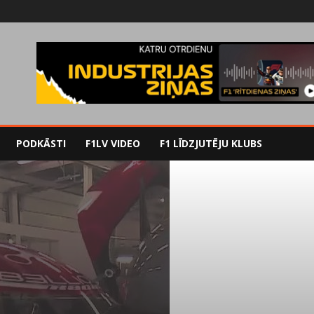
PODKĀSTI
F1LV VIDEO
F1 LĪDZJUTĒJU KLUBS