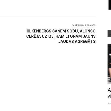
Nākamais raksts
HILKENBERGS SAŅEM SODU, ALONSO
CERĒJA UZ Q3, HAMILTONAM JAUNS
JAUDAS AGREGĀTS
A
v
6.