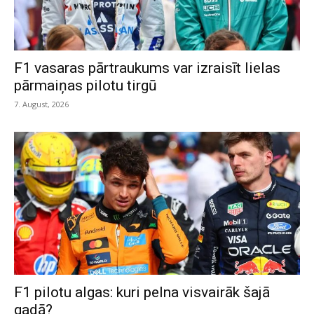
F1 vasaras pārtraukums var izraisīt lielas
pārmaiņas pilotu tirgū
7. August, 2026
F1 pilotu algas: kuri pelna visvairāk šajā
gadā?