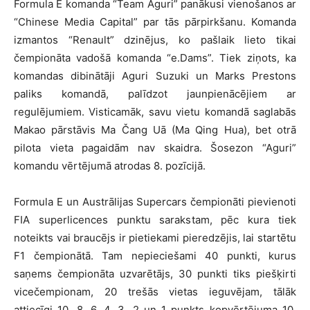
Formula E komanda “Team Aguri” panākusi vienošanos ar
“Chinese Media Capital” par tās pārpirkšanu. Komanda
izmantos “Renault” dzinējus, ko pašlaik lieto tikai
čempionāta vadošā komanda “e.Dams”. Tiek ziņots, ka
komandas dibinātāji Aguri Suzuki un Marks Prestons
paliks komandā, palīdzot jaunpienācējiem ar
regulējumiem. Visticamāk, savu vietu komandā saglabās
Makao pārstāvis Ma Čang Uā (Ma Qing Hua), bet otrā
pilota vieta pagaidām nav skaidra. Šosezon “Aguri”
komandu vērtējumā atrodas 8. pozīcijā.
Formula E un Austrālijas Supercars čempionāti pievienoti
FIA superlicences punktu sarakstam, pēc kura tiek
noteikts vai braucējs ir pietiekami pieredzējis, lai startētu
F1 čempionātā. Tam nepieciešami 40 punkti, kurus
saņems čempionāta uzvarētājs, 30 punkti tiks piešķirti
vicečempionam, 20 trešās vietas ieguvējam, tālāk
attiecīgi 10, 8, 6, 4, 3, 2 un 1 punkts kopvērtējuma 10.