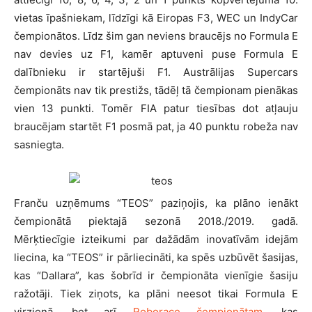
vietas īpašniekam, līdzīgi kā Eiropas F3, WEC un IndyCar
čempionātos. Līdz šim gan neviens braucējs no Formula E
nav devies uz F1, kamēr aptuveni puse Formula E
dalībnieku ir startējuši F1. Austrālijas Supercars
čempionāts nav tik prestižs, tādēļ tā čempionam pienākas
vien 13 punkti. Tomēr FIA patur tiesības dot atļauju
braucējam startēt F1 posmā pat, ja 40 punktu robeža nav
sasniegta.
Franču uzņēmums “TEOS” paziņojis, ka plāno ienākt
čempionātā piektajā sezonā 2018./2019. gadā.
Mērķtiecīgie izteikumi par dažādām inovatīvām idejām
liecina, ka “TEOS” ir pārliecināti, ka spēs uzbūvēt šasijas,
kas “Dallara”, kas šobrīd ir čempionāta vienīgie šasiju
ražotāji. Tiek ziņots, ka plāni neesot tikai Formula E
virzienā, bet arī
Roborace čempionātam
, kas