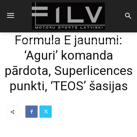
Formula E jaunumi:
Sākums
Formula E
Formula E jaunumi: 'Aguri' komanda pārdota,
Superlicences punkti, 'TEOS' šasijas
‘Aguri’ komanda
pārdota, Superlicences
punkti, ‘TEOS’ šasijas