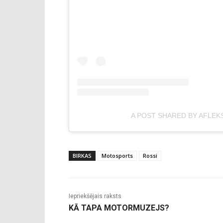
A POST SHARED BY AFLEK
BIRKAS
Motosports
Rossi
Iepriekšējais raksts
KĀ TAPA MOTORMUZEJS?