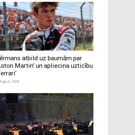
ērmans atbild uz baumām par
Aston Martin’ un apliecina uzticību
Ferrari’
 August, 2026