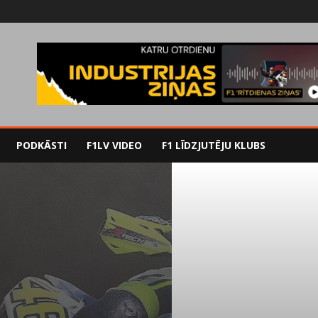
PODKĀSTI
F1LV VIDEO
F1 LĪDZJUTĒJU KLUBS