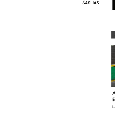
ŠASIJAS
‘
l
6.