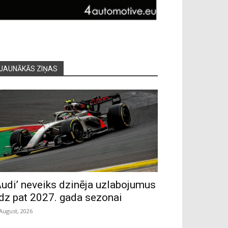
JAUNĀKĀS ZIŅAS
Audi’ neveiks dzinēja uzlabojumus
īdz pat 2027. gada sezonai
 August, 2026