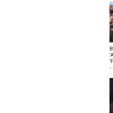
B
‘
‘
5.