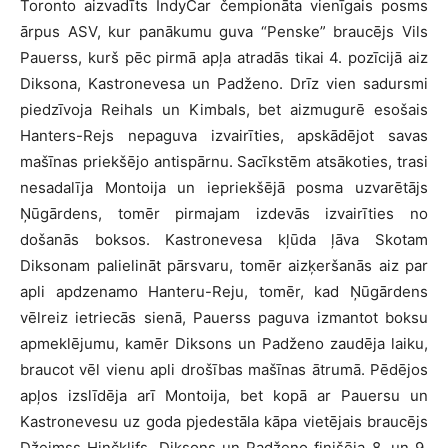
Toronto aizvadīts IndyCar čempionāta vienīgais posms
ārpus ASV, kur panākumu guva “Penske” braucējs Vils
Pauerss, kurš pēc pirmā apļa atradās tikai 4. pozīcijā aiz
Diksona, Kastronevesa un Padženo. Drīz vien sadursmi
piedzīvoja Reihals un Kimbals, bet aizmugurē esošais
Hanters-Rejs nepaguva izvairīties, apskādējot savas
mašīnas priekšējo antispārnu. Sacīkstēm atsākoties, trasi
nesadalīja Montoija un iepriekšējā posma uzvarētājs
Ņūgārdens, tomēr pirmajam izdevās izvairīties no
došanās boksos. Kastronevesa kļūda ļāva Skotam
Diksonam palielināt pārsvaru, tomēr aizķeršanās aiz par
apli apdzenamo Hanteru-Reju, tomēr, kad Ņūgārdens
vēlreiz ietriecās sienā, Pauerss paguva izmantot boksu
apmeklējumu, kamēr Diksons un Padženo zaudēja laiku,
braucot vēl vienu apli drošības mašīnas ātrumā. Pēdējos
apļos izslīdēja arī Montoija, bet kopā ar Pauersu un
Kastronevesu uz goda pjedestāla kāpa vietējais braucējs
Džeimss Hinčklifs. Diksons un Padženo finišēja 8. un 9.