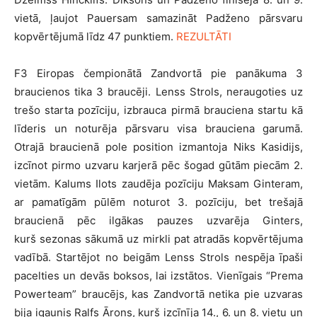
vietā, ļaujot Pauersam samazināt Padženo pārsvaru
kopvērtējumā līdz 47 punktiem.
REZULTĀTI
F3 Eiropas čempionātā Zandvortā pie panākuma 3
braucienos tika 3 braucēji. Lenss Strols, neraugoties uz
trešo starta pozīciju, izbrauca pirmā brauciena startu kā
līderis un noturēja pārsvaru visa brauciena garumā.
Otrajā braucienā pole position izmantoja Niks Kasidijs,
izcīnot pirmo uzvaru karjerā pēc šogad gūtām piecām 2.
vietām. Kalums Ilots zaudēja pozīciju Maksam Ginteram,
ar pamatīgām pūlēm noturot 3. pozīciju, bet trešajā
braucienā pēc ilgākas pauzes uzvarēja Ginters,
kurš sezonas sākumā uz mirkli pat atradās kopvērtējuma
vadībā. Startējot no beigām Lenss Strols nespēja īpaši
pacelties un devās boksos, lai izstātos. Vienīgais “Prema
Powerteam” braucējs, kas Zandvortā netika pie uzvaras
bija igaunis Ralfs Ārons, kurš izcīnīja 14., 6. un 8. vietu un