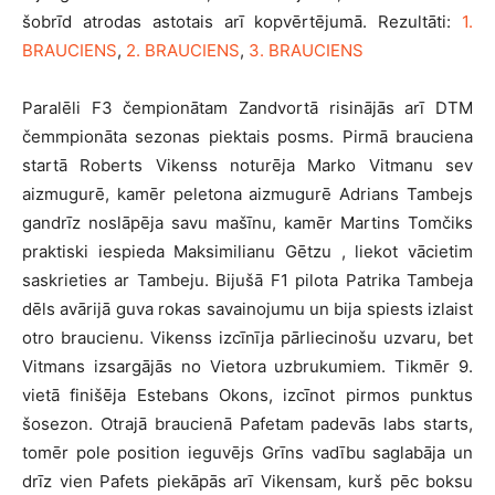
šobrīd atrodas astotais arī kopvērtējumā. Rezultāti:
1.
BRAUCIENS
,
2. BRAUCIENS
,
3. BRAUCIENS
Paralēli F3 čempionātam Zandvortā risinājās arī DTM
čemmpionāta sezonas piektais posms. Pirmā brauciena
startā Roberts Vikenss noturēja Marko Vitmanu sev
aizmugurē, kamēr peletona aizmugurē Adrians Tambejs
gandrīz noslāpēja savu mašīnu, kamēr Martins Tomčiks
praktiski iespieda Maksimilianu Gētzu , liekot vācietim
saskrieties ar Tambeju. Bijušā F1 pilota Patrika Tambeja
dēls avārijā guva rokas savainojumu un bija spiests izlaist
otro braucienu. Vikenss izcīnīja pārliecinošu uzvaru, bet
Vitmans izsargājās no Vietora uzbrukumiem. Tikmēr 9.
vietā finišēja Estebans Okons, izcīnot pirmos punktus
šosezon. Otrajā braucienā Pafetam padevās labs starts,
tomēr pole position ieguvējs Grīns vadību saglabāja un
drīz vien Pafets piekāpās arī Vikensam, kurš pēc boksu