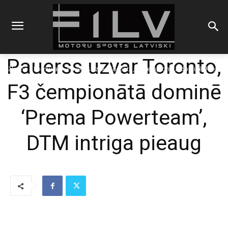
Pauerss uzvar Toronto,
Sākums
Formulas
Pauerss uzvar Toronto, F3 čempionātā dominē 'Prema
Powerteam', DTM intriga pieaug
F3 čempionātā dominē
‘Prema Powerteam’,
DTM intriga pieaug