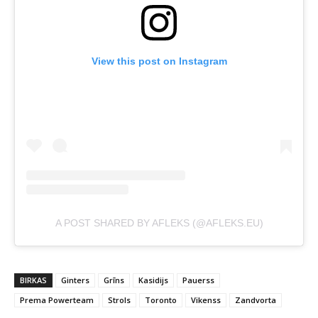
View this post on Instagram
A POST SHARED BY AFLEKS (@AFLEKS.EU)
BIRKAS
Ginters
Grīns
Kasidijs
Pauerss
Prema Powerteam
Strols
Toronto
Vikenss
Zandvorta