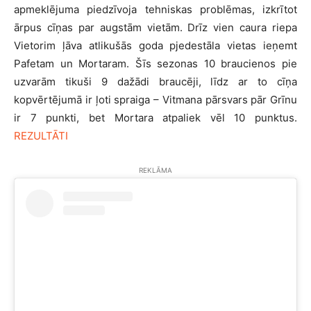
apmeklējuma piedzīvoja tehniskas problēmas, izkrītot
ārpus cīņas par augstām vietām. Drīz vien caura riepa
Vietorim ļāva atlikušās goda pjedestāla vietas ieņemt
Pafetam un Mortaram. Šīs sezonas 10 braucienos pie
uzvarām tikuši 9 dažādi braucēji, līdz ar to cīņa
kopvērtējumā ir ļoti spraiga – Vitmana pārsvars pār Grīnu
ir 7 punkti, bet Mortara atpaliek vēl 10 punktus.
REZULTĀTI
REKLĀMA