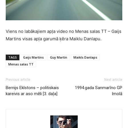
Viens no labākajiem apļa video no Menas salas TT – Gaijs
Martins visas apļa garumā ķēra Maiklu Danlapu.
TAGS
Gaijs Martins
Guy Martin
Maikls Danlaps
Menas salas TT
Previous article
Next article
Bernijs Eklstons – politiskais
1994.gada Sanmarīno GP
kareivis ar aso mēli [3. daļa]
Imolā