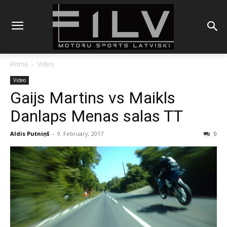
Home
Video
Video
Gaijs Martins vs Maikls
Danlaps Menas salas TT
Aldis Putniņš
-
9. February, 2017
0