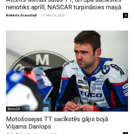
nenotiks aprīlī, NASCAR turpināsies maijā
Roberts Graudiņš
-
17. March, 2020
0
MotoGP
Motošosejas TT sacīkstēs gājis bojā
Viljams Danlops