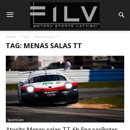
Home
Tags
Menas salas TT
TAG: MENAS SALAS TT
SportsCars
Atcelts Menas salas TT, 6h Spa sacīkstes