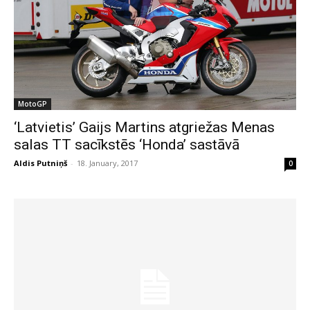
MotoGP
‘Latvietis’ Gaijs Martins atgriežas Menas
salas TT sacīkstēs ‘Honda’ sastāvā
Aldis Putniņš
-
18. January, 2017
0