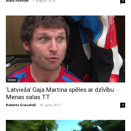
Aldis Putniņš
-
7. August, 2018
0
Video
‘Latvieša’ Gaja Martina spēles ar dzīvību
Menas salas TT
Roberts Graudiņš
-
10. June, 2017
0