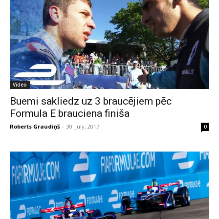
Video
Buemi sakliedz uz 3 braucējiem pēc
Formula E brauciena finiša
Roberts Graudiņš
-
30. July, 2017
0