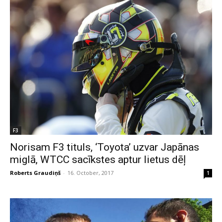
F3
Norisam F3 tituls, ‘Toyota’ uzvar Japānas
miglā, WTCC sacīkstes aptur lietus dēļ
Roberts Graudiņš
-
16. October, 2017
1