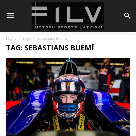
Home
Tags
Sebastians Buemī
TAG: SEBASTIANS BUEMĪ