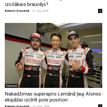
izcilākais braucējs?
Roberts Graudiņš
-
31. July, 2018
0
Featured
Nakadžimas superaplis Lemānā ļauj Alonso
ekipāžai izcīnīt pole position
Roberts Graudiņš
-
15. June, 2018
0