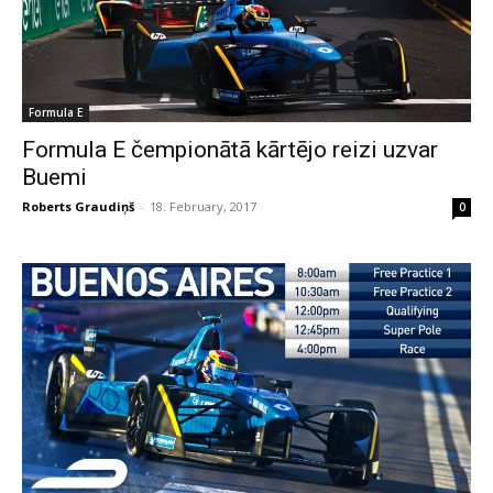
Formula E
Formula E čempionātā kārtējo reizi uzvar
Buemi
Roberts Graudiņš
-
18. February, 2017
0