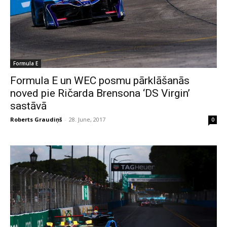
Formula E
Formula E un WEC posmu pārklāšanās
noved pie Ričarda Brensona ‘DS Virgin’
sastāvā
Roberts Graudiņš
-
28. June, 2017
0