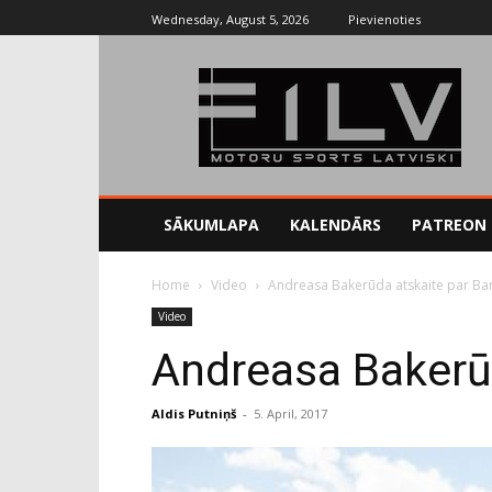
Wednesday, August 5, 2026
Pievienoties
SĀKUMLAPA
KALENDĀRS
PATREON
Home
Video
Andreasa Bakerūda atskaite par B
Video
Andreasa Bakerū
Aldis Putniņš
-
5. April, 2017