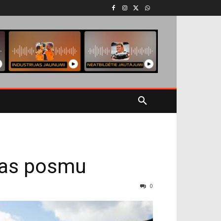
nas posmu
0