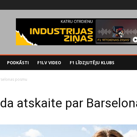
PODKĀSTI
F1LV VIDEO
F1 LĪDZJUTĒJU KLUBS
arselonas posmu
da atskaite par Barselo