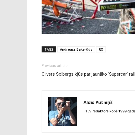
TAGS
Andreass Bakerūds
RX
Previous article
Olivers Solbergs kļūs par jaunāko ‘Supercar’ ral
Aldis Putniņš
F1LV redaktors kopš 1999.gada