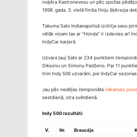
noķēra Kastronevesu un pēc spožas pēdējo 
1998. gada. 3. vietā finiša līniju šķērsoja d
Takuma Sato Indianapolisā izcīnīja savu pi
vēlāk viņam tas ar “Honda” ir izdevies arī In
IndyCar karjerā.
Uzvara ļauj Sato ar 234 punktiem čempionāt
Diksonu un Simonu Padženo. Par 11 punktiem
trim Indy 500 uzvarām, pie IndyCar sezonas č
Jau pēc nedēļas čempionāta
nākamais posm
sestdienā, otra svētdienā.
Indy 500 rezultāti:
V.
Nr.
Braucējs