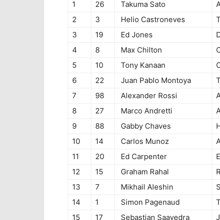
1
26
Takuma Sato
A
2
3
Helio Castroneves
3
19
Ed Jones
D
4
8
Max Chilton
C
5
10
Tony Kanaan
C
6
22
Juan Pablo Montoya
7
98
Alexander Rossi
A
8
27
Marco Andretti
A
9
88
Gabby Chaves
H
10
14
Carlos Munoz
A
11
20
Ed Carpenter
E
12
15
Graham Rahal
R
13
7
Mikhail Aleshin
S
14
1
Simon Pagenaud
15
17
Sebastian Saavedra
J