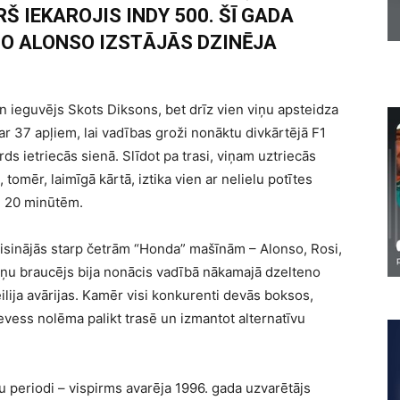
Š IEKAROJIS INDY 500. ŠĪ GADA
O ALONSO IZSTĀJĀS DZINĒJA
 ieguvējs Skots Diksons, bet drīz vien viņu apsteidza
r 37 apļiem, lai vadības groži nonāktu divkārtējā F1
s ietriecās sienā. Slīdot pa trasi, viņam uztriecās
, tomēr, laimīgā kārtā, iztika vien ar nelielu potītes
m 20 minūtēm.
risinājās starp četrām “Honda” mašīnām – Alonso, Rosi,
ņu braucējs bija nonācis vadībā nākamajā dzelteno
ilija avārijas. Kamēr visi konkurenti devās boksos,
evess nolēma palikt trasē un izmantot alternatīvu
 periodi – vispirms avarēja 1996. gada uzvarētājs