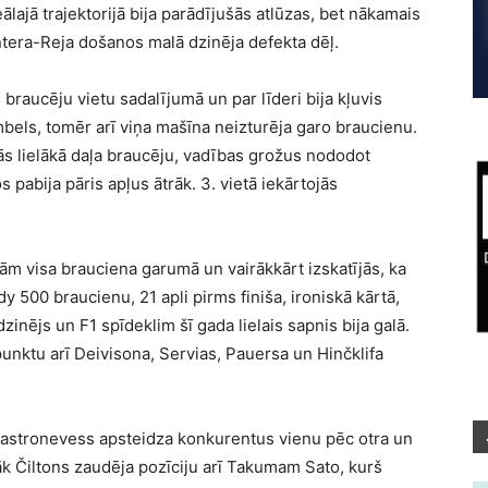
eālajā trajektorijā bija parādījušās atlūzas, bet nākamais
tera-Reja došanos malā dzinēja defekta dēļ.
braucēju vietu sadalījumā un par līderi bija kļuvis
imbels, tomēr arī viņa mašīna neizturēja garo braucienu.
ās lielākā daļa braucēju, vadības grožus nododot
pabija pāris apļus ātrāk. 3. vietā iekārtojās
ām visa brauciena garumā un vairākkārt izskatījās, ka
y 500 braucienu, 21 apli pirms finiša, ironiskā kārtā,
inējs un F1 spīdeklim šī gada lielais sapnis bija galā.
punktu arī Deivisona, Servias, Pauersa un Hinčklifa
 Kastronevess apsteidza konkurentus vienu pēc otra un
āk Čiltons zaudēja pozīciju arī Takumam Sato, kurš