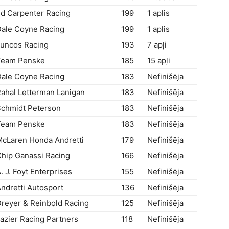
d Carpenter Racing
199
1 aplis
ale Coyne Racing
199
1 aplis
uncos Racing
193
7 apļi
Team Penske
185
15 apļi
ale Coyne Racing
183
Nefinišēja
ahal Letterman Lanigan
183
Nefinišēja
chmidt Peterson
183
Nefinišēja
Team Penske
183
Nefinišēja
cLaren Honda Andretti
179
Nefinišēja
hip Ganassi Racing
166
Nefinišēja
. J. Foyt Enterprises
155
Nefinišēja
ndretti Autosport
136
Nefinišēja
reyer & Reinbold Racing
125
Nefinišēja
azier Racing Partners
118
Nefinišēja