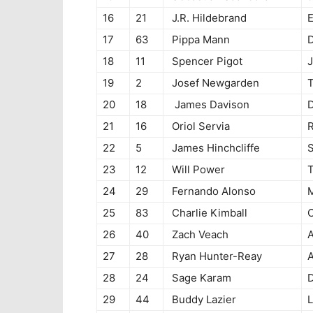
16
21
J.R. Hildebrand
E
17
63
Pippa Mann
D
18
11
Spencer Pigot
J
19
2
Josef Newgarden
20
18
James Davison
D
21
16
Oriol Servia
R
22
5
James Hinchcliffe
S
23
12
Will Power
24
29
Fernando Alonso
M
25
83
Charlie Kimball
C
26
40
Zach Veach
A
27
28
Ryan Hunter-Reay
A
28
24
Sage Karam
D
29
44
Buddy Lazier
L