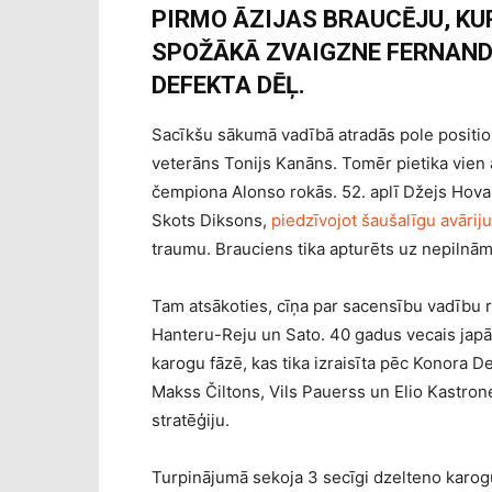
PIRMO ĀZIJAS BRAUCĒJU, KUR
SPOŽĀKĀ ZVAIGZNE FERNAND
DEFEKTA DĒĻ.
Sacīkšu sākumā vadībā atradās pole position
veterāns Tonijs Kanāns. Tomēr pietika vien a
čempiona Alonso rokās. 52. aplī Džejs Hovard
Skots Diksons,
piedzīvojot šaušalīgu avāriju
traumu. Brauciens tika apturēts uz nepilnā
Tam atsākoties, cīņa par sacensību vadību 
Hanteru-Reju un Sato. 40 gadus vecais japā
karogu fāzē, kas tika izraisīta pēc Konora De
Makss Čiltons, Vils Pauerss un Elio Kastron
stratēģiju.
Turpinājumā sekoja 3 secīgi dzelteno karogu