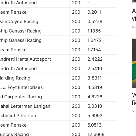
ndretti Autosport
200
–
A
Team Penske
200
0.2011
v
ale Coyne Racing
200
0.5278
6.
hip Ganassi Racing
200
1.1365
hip Ganassi Racing
200
1.6472
Team Penske
200
1.7154
ndretti Herta Autosport
200
2.4222
ndretti Autosport
200
2.5410
arding Racing
200
3.8311
. J. Foyt Enterprises
200
4.5319
‘
d Carpenter Racing
200
4.6228
l
ahal Letterman Lanigan
200
5.0310
6.
chmidt Peterson
200
5.6993
Team Penske
200
6.0513
uncos Racing
200
12.6668