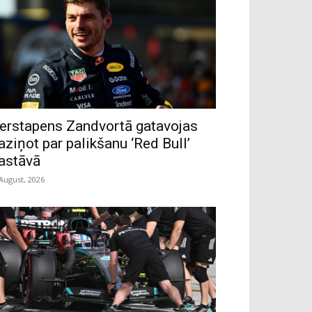
erstapens Zandvortā gatavojas
aziņot par palikšanu ‘Red Bull’
astāvā
 August, 2026