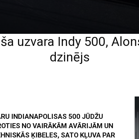
ša uzvara Indy 500, Alons
dzinējs
ARU INDIANAPOLISAS 500 JŪDŽU
IROTIES NO VAIRĀKĀM AVĀRIJĀM UN
NISKĀS ĶIBELES, SATO KĻUVA PAR