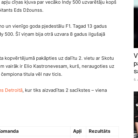
apļu cīņas kļuva par vecāko Indy 500 uzvarētāju kopš
ebitants Eds Džounss.
rmo un vienīgo goda pjedestālu F1. Tagad 13 gadus
dy 500. Šī viņam bija otrā uzvara 8 gadus ilgušajā
V
a kopvērtējumā pakāpties uz dalītu 2. vietu ar Skotu
p
 vairāk ir Elio Kastronevesam, kurš, neraugoties uz
s
empiona titula vēl nav ticis.
6.
s Detroitā
, kur tiks aizvadītas 2 sacīkstes – viena
Komanda
Apļi
Rezultāts