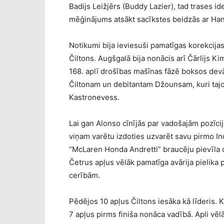
Badijs Leižjērs (Buddy Lazier), tad trases id
mēģinājums atsākt sacīkstes beidzās ar Han
Notikumi bija ieviesuši pamatīgas korekcijas 
Čiltons. Augšgalā bija nonācis arī Čārlijs K
168. aplī drošības mašīnas fāzē boksos dev
Čiltonam un debitantam Džounsam, kuri tajos 
Kastronevess.
Lai gan Alonso cīnījās par vadošajām pozīcij
viņam varētu izdoties uzvarēt savu pirmo Ind
“McLaren Honda Andretti” braucēju pievīla dz
Četrus apļus vēlāk pamatīga avārija pielika 
cerībām.
Pēdējos 10 apļus Čiltons iesāka kā līderis.
7 apļus pirms finiša nonāca vadībā. Apli vēl