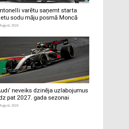
ntonelli varētu saņemt starta
ietu sodu māju posmā Moncā
 August, 2026
Audi’ neveiks dzinēja uzlabojumus
īdz pat 2027. gada sezonai
 August, 2026