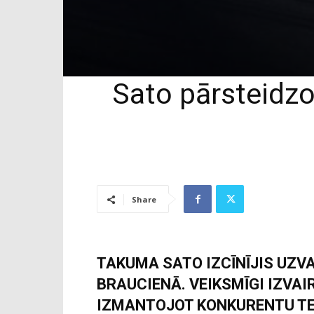
Sato pārsteidzo
Share
TAKUMA SATO IZCĪNĪJIS UZV
BRAUCIENĀ. VEIKSMĪGI IZVA
IZMANTOJOT KONKURENTU TEH