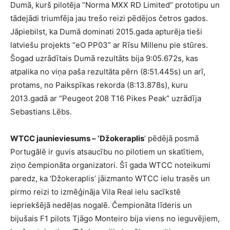
Dumā, kurš pilotēja “
Norma MXX RD Limited
” prototipu un
tādejādi triumfēja jau trešo reizi pēdējos četros gados.
Jāpiebilst, ka Dumā dominati 2015.gada apturēja tieši
latviešu projekts “eO PP03” ar Rīsu Millenu pie stūres.
Šogad uzrādītais Dumā rezultāts bija
9:05.672s, kas
atpalika no viņa paša rezultāta pērn (
8:51.445s
) un arī,
protams, no Paikspīkas rekorda (
8:13.878s
), kuru
2013.gadā ar “
Peugeot 208 T16 Pikes Peak
”
uzrādīja
Sebastians Lēbs.
WTCC jaunieviesums – ‘Džokeraplis
’ pēdējā posmā
Portugālē ir guvis atsaucību no pilotiem un skatītiem,
ziņo čempionāta organizatori. Šī gada WTCC noteikumi
paredz, ka ‘Džokeraplis’ jāizmanto WTCC ielu trasēs un
pirmo reizi to izmēģināja Vila Real ielu sacīkstē
iepriekšējā nedēļas nogalē. Čempionāta līderis un
bijušais F1 pilots Tjāgo Monteiro bija viens no ieguvējiem,