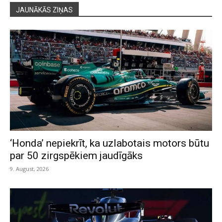
JAUNĀKĀS ZIŅAS
‘Honda’ nepiekrīt, ka uzlabotais motors būtu
par 50 zirgspēkiem jaudīgāks
9. August, 2026