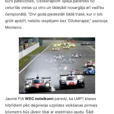
kurš pateicoties, ‘Džokerapliim’ spēja pacelties no
ceturtās vietas uz otro un tādejādi nosargāja arī vadību
čempionātā. “Divi goda pjedestāli šādā trasē, kur ir ļoti
grūti apdzīt, nebūtu iespējami bez ‘Džokerapļa’,” paziņoja
Monteiro.
Jaunie FIA
WEC noteikumi
paredz, ka LMP1 klases
hibrīdiem pēc degvielas uzpildes veikšanas pirmais
kilometrs būs jāveic tikai ar elektrisko jaudu. Šādi