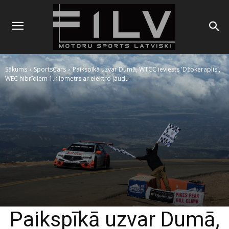
Sākums
SportsCars
Paikspīkā uzvar Dumā, WTCC ieviests 'Džokeraplis',
WEC hibrīdiem 1.kilometrs ar elektro jaudu
Paikspīkā uzvar Dumā,