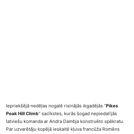
Iepriekšējā nedēļas nogalē risinājās ikgadējās “
Pikes
Peak Hill Climb
” sacīkstes, kurās šogad nepiedalījās
latviešu komanda ar Andra Dambja konstruēto spēkratu.
Par uzvarētāju kopējā ieskaitē kļuva francūža Romēns