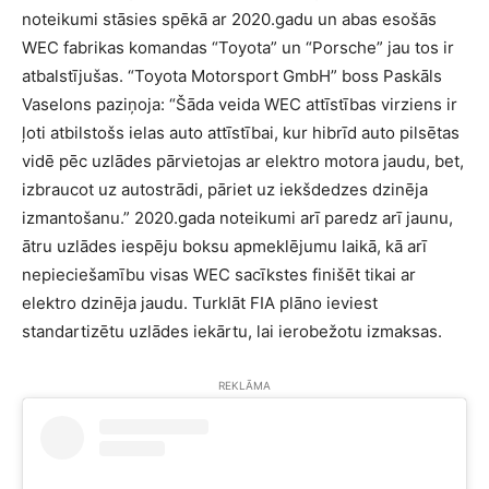
noteikumi stāsies spēkā ar 2020.gadu un abas esošās
WEC fabrikas komandas “Toyota” un “Porsche” jau tos ir
atbalstījušas. “
Toyota Motorsport GmbH
” boss Paskāls
Vaselons paziņoja: “Šāda veida WEC attīstības virziens ir
ļoti atbilstošs ielas auto attīstībai, kur hibrīd auto pilsētas
vidē pēc uzlādes pārvietojas ar elektro motora jaudu, bet,
izbraucot uz autostrādi, pāriet uz iekšdedzes dzinēja
izmantošanu.” 2020.gada noteikumi arī paredz arī jaunu,
ātru uzlādes iespēju boksu apmeklējumu laikā, kā arī
nepieciešamību visas WEC sacīkstes finišēt tikai ar
elektro dzinēja jaudu. Turklāt FIA plāno ieviest
standartizētu uzlādes iekārtu, lai ierobežotu izmaksas.
REKLĀMA