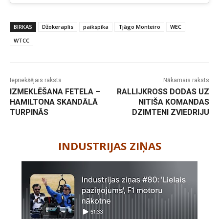
BIRKAS
Džokeraplis
paikspīka
Tjāgo Monteiro
WEC
WTCC
Iepriekšējais raksts
Nākamais raksts
IZMEKLĒŠANA FETELA –
RALLIJKROSS DODAS UZ
HAMILTONA SKANDĀLĀ
NITIŠA KOMANDAS
TURPINĀS
DZIMTENI ZVIEDRIJU
-
INDUSTRIJAS ZIŅAS