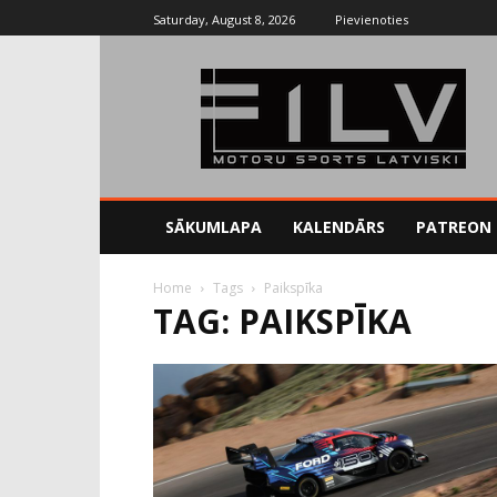
Saturday, August 8, 2026
Pievienoties
SĀKUMLAPA
KALENDĀRS
PATREON
Home
Tags
Paikspīka
TAG: PAIKSPĪKA