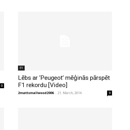
F1
Lēbs ar ‘Peugeot’ mēģinās pārspēt
F1 rekordu [Video]
0
2mattsmallwood2006
-
21. March, 2014
0