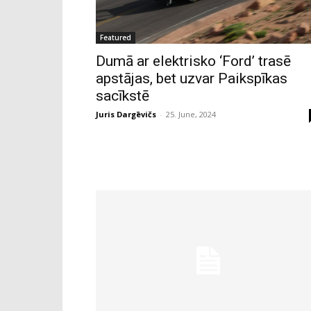
Featured
Dumā ar elektrisko ‘Ford’ trasē
apstājas, bet uzvar Paikspīkas
sacīkstē
Juris Dargēvičs
-
25. June, 2024