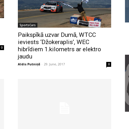
SportsCars
Paikspīkā uzvar Dumā, WTCC
ieviests ‘Džokeraplis’, WEC
0
hibrīdiem 1.kilometrs ar elektro
jaudu
Aldis Putniņš
-
29. June, 2017
0