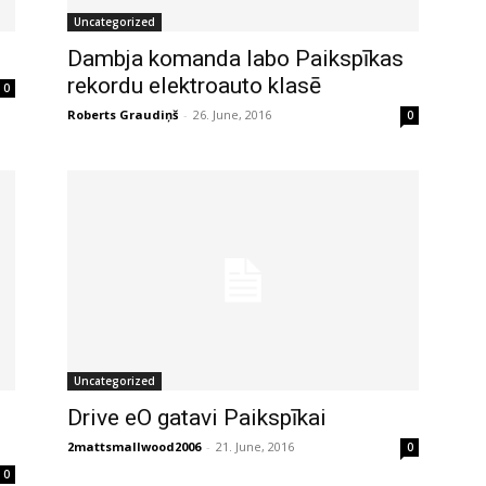
Uncategorized
Dambja komanda labo Paikspīkas
rekordu elektroauto klasē
0
Roberts Graudiņš
-
26. June, 2016
0
Uncategorized
Drive eO gatavi Paikspīkai
2mattsmallwood2006
-
21. June, 2016
0
0