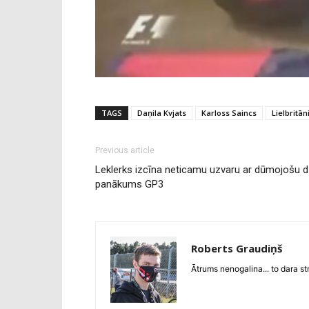
TAGS
Daņila Kvjats
Karloss Saincs
Lielbritān
Previous article
Leklerks izcīna neticamu uzvaru ar dūmojošu dz
panākums GP3
Roberts Graudiņš
Ātrums nenogalina... to dara s