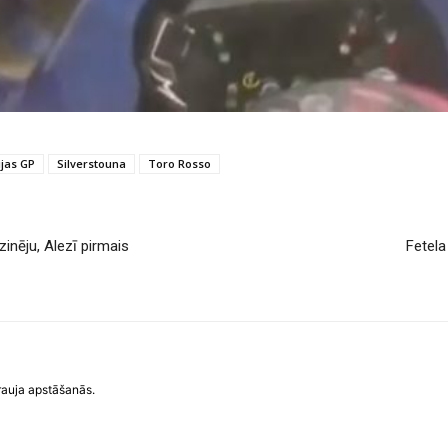
ijas GP
Silverstouna
Toro Rosso
inēju, Alezī pirmais
Fetela
trauja apstāšanās.