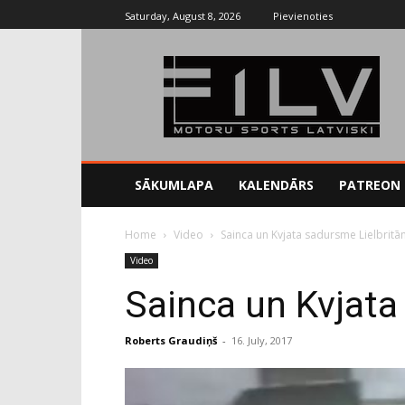
Saturday, August 8, 2026
Pievienoties
SĀKUMLAPA
KALENDĀRS
PATREON
Home
Video
Sainca un Kvjata sadursme Lielbritān
Video
Sainca un Kvjata
Roberts Graudiņš
-
16. July, 2017