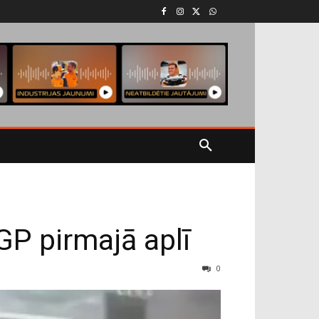
GP pirmajā aplī
0