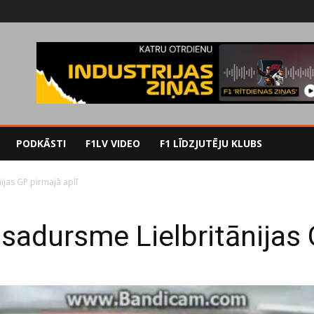
PODKĀSTI
F1LV VIDEO
F1 LĪDZJUTĒJU KLUBS
ijas GP pirmajā aplī
 sadursme Lielbritānijas 