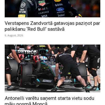
Verstapens Zandvortā gatavojas paziņot par
palikšanu ‘Red Bull’ sastāvā
6. August, 2026
Antonelli varētu saņemt starta vietu sodu
māju posmā Moncā