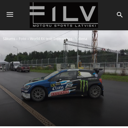
Sākums
Foto
World RX testi Biķerniekos - 1.diena