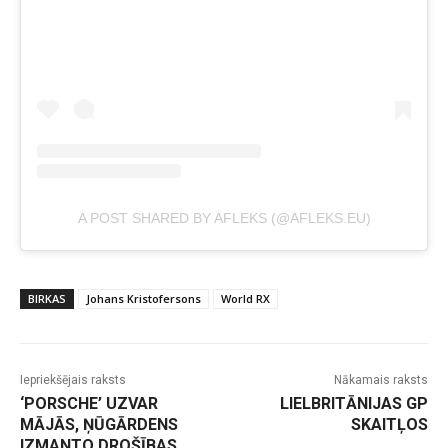
A POST SHARED BY AFLEKS (@AFLEKS.EU)
BIRKAS
Johans Kristofersons
World RX
Iepriekšējais raksts
Nākamais raksts
‘PORSCHE’ UZVAR
LIELBRITĀNIJAS GP
MĀJĀS, ŅŪGĀRDENS
SKAITĻOS
IZMANTO DROŠĪBAS