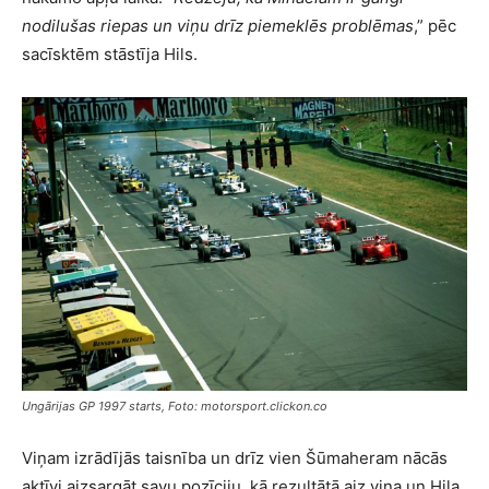
nodilušas riepas un viņu drīz piemeklēs problēmas
,” pēc
sacīsktēm stāstīja Hils.
Ungārijas GP 1997 starts, Foto: motorsport.clickon.co
Viņam izrādījās taisnība un drīz vien Šūmaheram nācās
aktīvi aizsargāt savu pozīciju, kā rezultātā aiz viņa un Hila