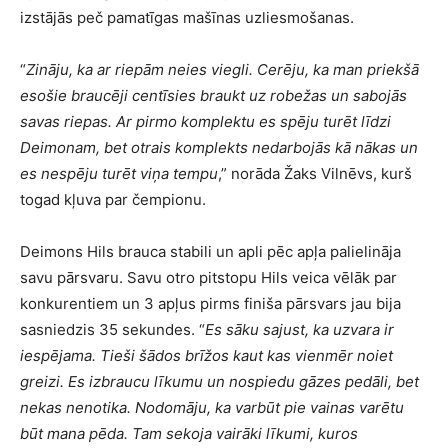
izstājās peč pamatīgas mašīnas uzliesmošanas.
“
Zināju, ka ar riepām neies viegli. Cerēju, ka man priekšā
esošie braucēji centīsies braukt uz robežas un sabojās
savas riepas. Ar pirmo komplektu es spēju turēt līdzi
Deimonam, bet otrais komplekts nedarbojās kā nākas un
es nespēju turēt viņa tempu
,” norāda Žaks Vilnēvs, kurš
togad kļuva par čempionu.
Deimons Hils brauca stabili un apli pēc apļa palielināja
savu pārsvaru. Savu otro pitstopu Hils veica vēlāk par
konkurentiem un 3 apļus pirms finiša pārsvars jau bija
sasniedzis 35 sekundes. “
Es sāku sajust, ka uzvara ir
iespējama. Tieši šādos brīžos kaut kas vienmēr noiet
greizi. Es izbraucu līkumu un nospiedu gāzes pedāli, bet
nekas nenotika. Nodomāju, ka varbūt pie vainas varētu
būt mana pēda. Tam sekoja vairāki līkumi, kuros