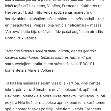
iekārtojās arī Hakinens, Vilnēvs, Frencens, Kulthards un
Herberts. 11. aplī Hils veica apdzīšanas manevru un
šoreiz abiem bijušajiem sāncenšiem izdevās sadalīt trasi
un nesadurties. Piepeši bija noticis neticamais – mazās
“Arrows” bulta bija uzšāvies līdz pašai augšai un atradās
Grand Prix vadībā.
“Martins Brandls saķēra manu elkoni, bet es gandrīz
izšāvos cauri komentēšanas kabīnes jumtam
,” par
satraucošajiem notikumiem stāsta tā laika “BBC” F1
komentētājs Marejs Volkers.
Tā kā Hila mašīnas riepām viss bija kārtībā, viņš centās
iekrāt pārsvaru. Šūmahers devās boksos 14. aplī, bet
Hakinenu piemeklēja hidraulikas defekts. “Williams” piloti
noķēra Hilu tieši pirms boksu apmeklējumiem, kurš tomēr
spēja nosargāt savu pozīciju pēc tiem, kamēr Frencens