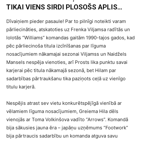
TIKAI VIENS SIRDI PLOSOŠS APLIS…
Dīvaiņiem pieder pasaule! Par to pilnīgi noteikti varam
pārliecināties, atskatoties uz Frenka Viljamsa radītās un
lolotās “Williams” komandas gaitām 1990-tajos gados, kad
pēc pārliecinoša titula izcīnīšanas par līguma
nosacījumiem nākamajai sezonai Viljamss un Naidžels
Mansels nespēja vienoties, arī Prosts lika punktu savai
karjerai pēc titula nākamajā sezonā, bet Hilam par
sadarbības pārtraukšanu tika paziņots ceļā uz vienīgo
titulu karjerā.
Nespējis atrast sev vietu konkurētspējīgā vienībā ar
vēlamiem līguma nosacījumiem, Greiema Hila dēls
vienojās ar Toma Volkinšova vadīto “Arrows”. Komandā
bija sākusies jauna ēra – japāņu uzņēmums “Footwork”
bija pārtraucis sadarbību un komanda atguva savu