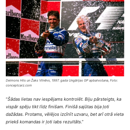
Deimons Hils un Žaks Vilnēvs, 1997. gada Ungārijas GP apbalvošana, Foto:
conceptcarz.com
“
Šādas lietas nav iespējams kontrolēt. Biju pārsteigts, ka
vispār spēju tikt līdz finišam. Finišā sajūtas bija ļoti
dažādas. Protams, vēlējos izcīnīt uzvaru, bet arī otrā vieta
priekš komandas ir ļoti labs rezultāts
.”