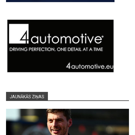
JAUNĀKĀS ZIŅAS