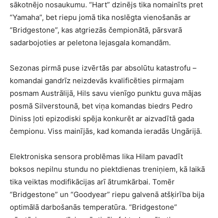
sākotnējo nosaukumu. “Hart” dzinējs tika nomainīts pret
“Yamaha”, bet riepu jomā tika noslēgta vienošanās ar
“Bridgestone”, kas atgriezās čempionātā, pārsvarā
sadarbojoties ar peletona lejasgala komandām.
Sezonas pirmā puse izvērtās par absolūtu katastrofu –
komandai gandrīz neizdevās kvalificēties pirmajam
posmam Austrālijā, Hils savu vienīgo punktu guva mājas
posmā Silverstounā, bet viņa komandas biedrs Pedro
Diniss ļoti epizodiski spēja konkurēt ar aizvadītā gada
čempionu. Viss mainījās, kad komanda ieradās Ungārijā.
Elektroniska sensora problēmas lika Hilam pavadīt
boksos nepilnu stundu no piektdienas treniņiem, kā laikā
tika veiktas modifikācijas arī ātrumkārbai. Tomēr
“Bridgestone” un “Goodyear” riepu galvenā atšķirība bija
optimālā darbošanās temperatūra. “Bridgestone”