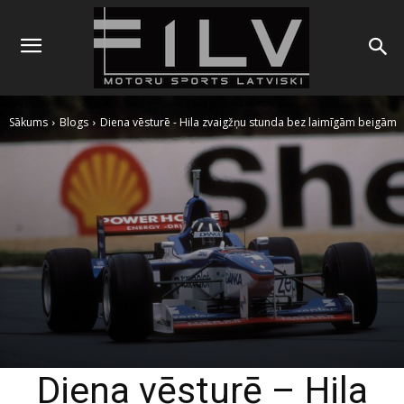
Sākums
Blogs
Diena vēsturē - Hila zvaigžņu stunda bez laimīgām beigām
Diena vēsturē – Hila