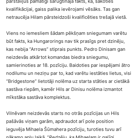
pārstāvjus pamatīgi sarūgtināja fakts, ka, sākoties
kvalifikācijai, gaiss palika ievērojami vēsāks. Tas gan
netraucēja Hilam pārsteidzoši kvalificēties trešajā vietā.
Viens no iemesliem šādam pēkšņam sniegumam varētu
būt fakts, ka Hungarorings nav tik prasīgs pret dzinēju,
kas nebija “Arrows” stiprais punkts. Pedro Dinisam gan
neizdevās atkārtot komandas biedra sniegumu,
samierinoties ar 18. pozīciju. Baidoties par iespējami ātro
nodilumu un neziņu par to, kad varētu iestāties lietus, visi
“Bridgestone” lietotāji nolēma uz starta stāties ar cietākā
sastāva riepām, kamēr Hils ar Dinisu nolēma izmantot
mīkstāka sastāva komplektus.
Vilnēvam neizdevās starts no otrās pozīcijas un Hils
pašāvās viņam garām, apdraudot arī pole position
ieguvēja Mihaela Šūmahera pozīciju, turoties tuvu arī
nākamo apļu laikā. “
Redzēju, ka Mihaelam ir galīgi