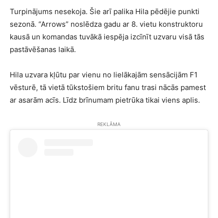
Turpinājums nesekoja. Šie arī palika Hila pēdējie punkti
sezonā. “Arrows” noslēdza gadu ar 8. vietu konstruktoru
kausā un komandas tuvākā iespēja izcīnīt uzvaru visā tās
pastāvēšanas laikā.
Hila uzvara kļūtu par vienu no lielākajām sensācijām F1
vēsturē, tā vietā tūkstošiem britu fanu trasi nācās pamest
ar asarām acīs. Līdz brīnumam pietrūka tikai viens aplis.
REKLĀMA