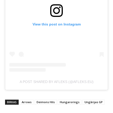
View this post on Instagram
A POST SHARED BY AFLEKS (@AFLEKS.EU)
BIRKAS
Arrows
Deimons Hils
Hungarorings
Ungārijas GP