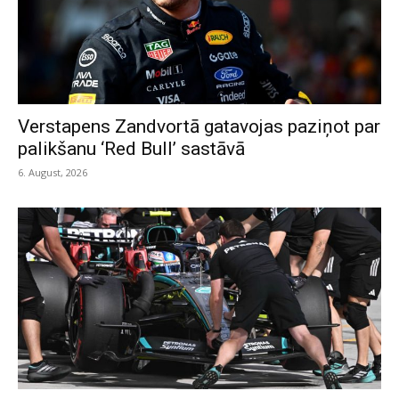
Verstapens Zandvortā gatavojas paziņot par
palikšanu ‘Red Bull’ sastāvā
6. August, 2026