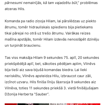
pārnesumi nemainījās, kā tam vajadzētu būt
,” problēmas
atceras Hils.
Komanda pa radio ziņoja Hilam, lai pārslēdzas uz piekto
ātrumu, tomēr hidrauliskais spiediens bija pietiekams
tikai pārejai no otrā uz trešo ātrumu. Vairākas reizes
mašīna apstājās, tomēr Hilam izdevās nenoslāpēt dzinēju
un turpināt braucienu.
Tas viss maksāja Hilam 9 sekundes 75. aplī, 20 sekundes
priekšpēdējā aplī, bet, sākoties pēdējam aplim, Vilnēvs
bija tieši aiz sava bijušā komandas biedra. Lai lieki
neriskētu, Vilnēvs apsteidza Hilu, izbraucot caur zāli,
izcīnot uzvaru. Hils finiša līniju šķersoja 9 sekundes aiz
Vilnēva, toties 11 sekundes priekšā 3. vietā finišējušajam
Džonija Herberta “Sauber”.