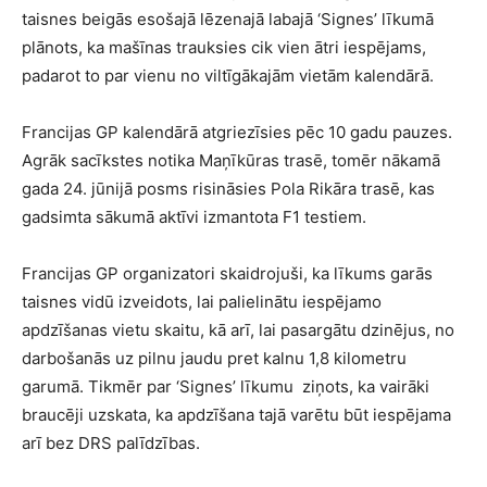
taisnes beigās esošajā lēzenajā labajā ‘Signes’ līkumā
plānots, ka mašīnas trauksies cik vien ātri iespējams,
padarot to par vienu no viltīgākajām vietām kalendārā.
Francijas GP kalendārā atgriezīsies pēc 10 gadu pauzes.
Agrāk sacīkstes notika Maņīkūras trasē, tomēr nākamā
gada 24. jūnijā posms risināsies Pola Rikāra trasē, kas
gadsimta sākumā aktīvi izmantota F1 testiem.
Francijas GP organizatori skaidrojuši, ka līkums garās
taisnes vidū izveidots, lai palielinātu iespējamo
apdzīšanas vietu skaitu, kā arī, lai pasargātu dzinējus, no
darbošanās uz pilnu jaudu pret kalnu 1,8 kilometru
garumā. Tikmēr par ‘Signes’ līkumu ziņots, ka vairāki
braucēji uzskata, ka apdzīšana tajā varētu būt iespējama
arī bez DRS palīdzības.