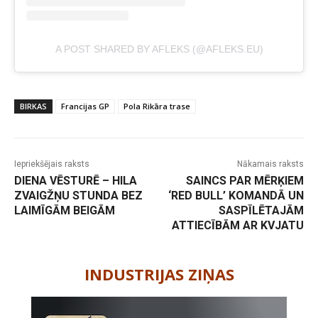
A POST SHARED BY AFLEKS (@AFLEKS.EU)
BIRKAS
Francijas GP
Pola Rikāra trase
Iepriekšējais raksts
Nākamais raksts
DIENA VĒSTURĒ – HILA
SAINCS PAR MĒRĶIEM
ZVAIGŽŅU STUNDA BEZ
‘RED BULL’ KOMANDĀ UN
LAIMĪGĀM BEIGĀM
SASPĪLĒTAJĀM
ATTIECĪBĀM AR KVJATU
-
INDUSTRIJAS ZIŅAS