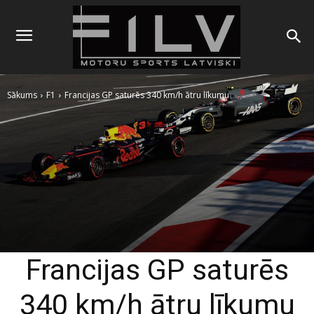
Sākums
F1
Francijas GP saturēs 340 km/h ātru līkumu
Francijas GP saturēs
340 km/h ātru līkumu