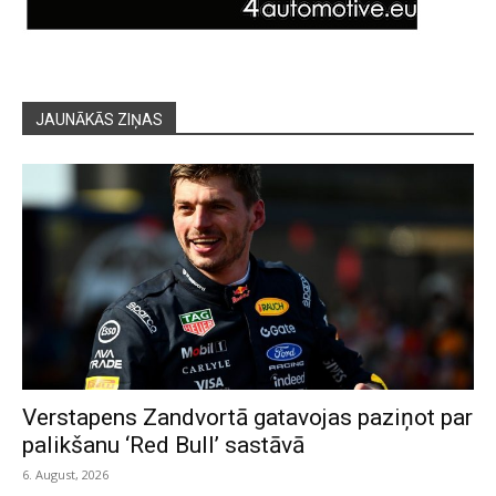
JAUNĀKĀS ZIŅAS
Verstapens Zandvortā gatavojas paziņot par
palikšanu ‘Red Bull’ sastāvā
6. August, 2026