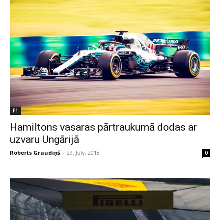
F1
Hamiltons vasaras pārtraukumā dodas ar
uzvaru Ungārijā
Roberts Graudiņš
-
29. July, 2018
0