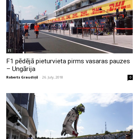
F1
F1 pēdējā pieturvieta pirms vasaras pauzes
– Ungārija
Roberts Graudiņš
-
26. July, 2018
0