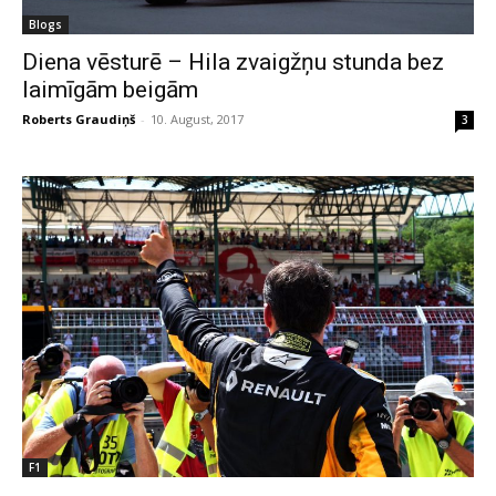
Blogs
Diena vēsturē – Hila zvaigžņu stunda bez
laimīgām beigām
Roberts Graudiņš
-
10. August, 2017
3
F1