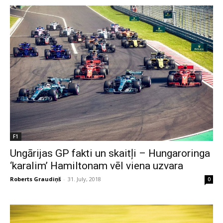
F1
Ungārijas GP fakti un skaitļi – Hungaroringa
‘karalim’ Hamiltonam vēl viena uzvara
Roberts Graudiņš
-
31. July, 2018
0