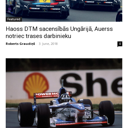
Featured
Haoss DTM sacensībās Ungārijā, Auerss
notriec trases darbinieku
Roberts Graudiņš
-
3. June, 2018
0