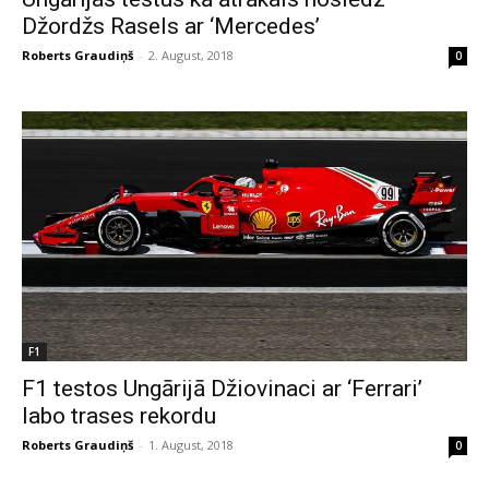
Džordžs Rasels ar ‘Mercedes’
Roberts Graudiņš
-
2. August, 2018
0
F1
F1 testos Ungārijā Džiovinaci ar ‘Ferrari’
labo trases rekordu
Roberts Graudiņš
-
1. August, 2018
0