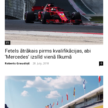
F1
Fetels ātrākais pirms kvalifikācijas, abi
‘Mercedes’ izslīd vienā līkumā
Roberts Graudiņš
-
28. July, 2018
0