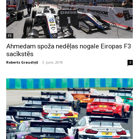
F3
Ahmedam spoža nedēļas nogale Eiropas F3
sacīkstēs
Roberts Graudiņš
-
3. June, 2018
0