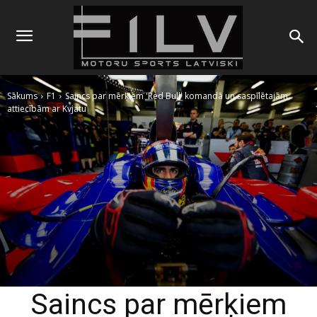
Sākums
F1
Saincs par mērķiem 'Red Bull' komandā un saspīlētajām
attiecībām ar Kvjatu
Saincs par mērķiem