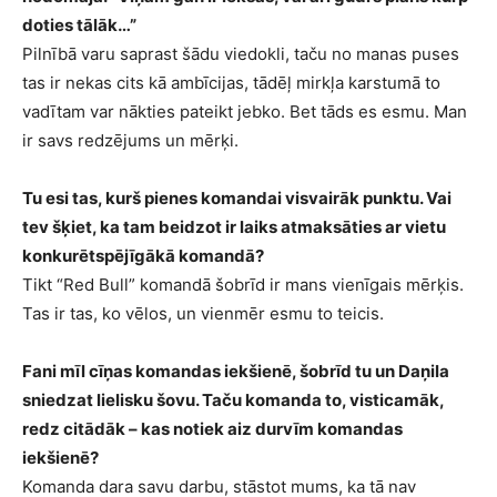
doties tālāk…”
Pilnībā varu saprast šādu viedokli, taču no manas puses
tas ir nekas cits kā ambīcijas, tādēļ mirkļa karstumā to
vadītam var nākties pateikt jebko. Bet tāds es esmu. Man
ir savs redzējums un mērķi.
Tu esi tas, kurš pienes komandai visvairāk punktu. Vai
tev šķiet, ka tam beidzot ir laiks atmaksāties ar vietu
konkurētspējīgākā komandā?
Tikt “Red Bull” komandā šobrīd ir mans vienīgais mērķis.
Tas ir tas, ko vēlos, un vienmēr esmu to teicis.
Fani mīl cīņas komandas iekšienē, šobrīd tu un Daņila
sniedzat lielisku šovu. Taču komanda to, visticamāk,
redz citādāk – kas notiek aiz durvīm komandas
iekšienē?
Komanda dara savu darbu, stāstot mums, ka tā nav