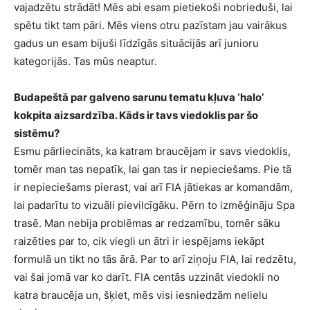
vajadzētu strādāt! Mēs abi esam pietiekoši nobrieduši, lai
spētu tikt tam pāri. Mēs viens otru pazīstam jau vairākus
gadus un esam bijuši līdzīgās situācijās arī junioru
kategorijās. Tas mūs neaptur.
Budapeštā par galveno sarunu tematu kļuva ‘halo’
kokpita aizsardzība. Kāds ir tavs viedoklis par šo
sistēmu?
Esmu pārliecināts, ka katram braucējam ir savs viedoklis,
tomēr man tas nepatīk, lai gan tas ir nepieciešams. Pie tā
ir nepieciešams pierast, vai arī FIA jātiekas ar komandām,
lai padarītu to vizuāli pievilcīgāku. Pērn to izmēģināju Spa
trasē. Man nebija problēmas ar redzamību, tomēr sāku
raizēties par to, cik viegli un ātri ir iespējams iekāpt
formulā un tikt no tās ārā. Par to arī ziņoju FIA, lai redzētu,
vai šai jomā var ko darīt. FIA centās uzzināt viedokli no
katra braucēja un, šķiet, mēs visi iesniedzām nelielu