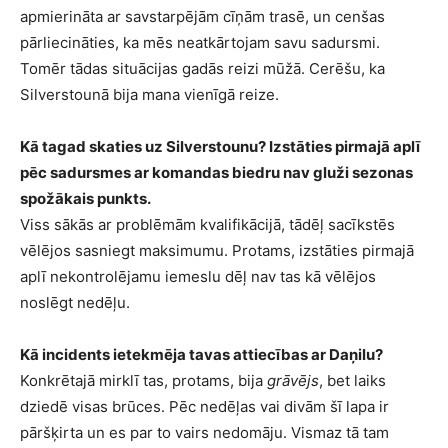
apmierināta ar savstarpējām cīņām trasē, un cenšas
pārliecināties, ka mēs neatkārtojam savu sadursmi.
Tomēr tādas situācijas gadās reizi mūžā. Cerēšu, ka
Silverstounā bija mana vienīgā reize.
Kā tagad skaties uz Silverstounu? Izstāties pirmajā aplī
pēc sadursmes ar komandas biedru nav gluži sezonas
spožākais punkts.
Viss sākās ar problēmām kvalifikācijā, tādēļ sacīkstēs
vēlējos sasniegt maksimumu. Protams, izstāties pirmajā
aplī nekontrolējamu iemeslu dēļ nav tas kā vēlējos
noslēgt nedēļu.
Kā incidents ietekmēja tavas attiecības ar Daņilu?
Konkrētajā mirklī tas, protams, bija
grāvējs
, bet laiks
dziedē visas brūces. Pēc nedēļas vai divām šī lapa ir
pāršķirta un es par to vairs nedomāju. Vismaz tā tam