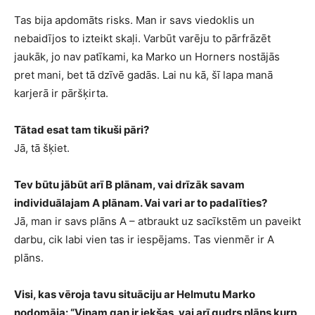
Tas bija apdomāts risks. Man ir savs viedoklis un
nebaidījos to izteikt skaļi. Varbūt varēju to pārfrāzēt
jaukāk, jo nav patīkami, ka Marko un Horners nostājās
pret mani, bet tā dzīvē gadās. Lai nu kā, šī lapa manā
karjerā ir pāršķirta.
Tātad esat tam tikuši pāri?
Jā, tā šķiet.
Tev būtu jābūt arī B plānam, vai drīzāk savam
individuālajam A plānam. Vai vari ar to padalīties?
Jā, man ir savs plāns A – atbraukt uz sacīkstēm un paveikt
darbu, cik labi vien tas ir iespējams. Tas vienmēr ir A
plāns.
Visi, kas vēroja tavu situāciju ar Helmutu Marko
nodomāja: “Viņam gan ir iekšas, vai arī gudrs plāns kurp