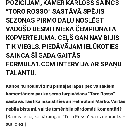
POZĪCIJĀM, KAMĒR KARLOSS SAINCS
“TORO ROSSO” SASTĀVĀ SPĒJIS
SEZONAS PIRMO DAĻU NOSLĒGT
VADOŠO DESMITNIEKĀ ČEMPIONĀTA
KOPVĒRTĒJUMĀ. CEĻŠ GAN NAV BIJIS
TIK VIEGLS. PIEDĀVĀJAM IELŪKOTIES
SAINCA ŠĪ GADA GAITĀS
FORMULA1.COM INTERVIJĀ AR SPĀŅU
TALANTU.
Karlos, tu nokļuvi ziņu pirmajās lapās pēc vairākiem
komentāriem par karjeras turpināšanu “Toro Rosso”
sastāvā. Tas lika iesaistīties arī Helmutam Marko. Vai tas
nebija bīstami, vai tie tomēr bija pārdomāti komentāri?
[Saincs teica, ka nākamgad “Toro Rosso” vairs nebrauks –
aut. piez.]