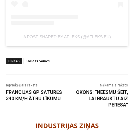
A POST SHARED BY AFLEKS (@AFLEKS.EU)
BIRKAS
Karloss Saincs
Iepriekšējais raksts
Nākamais raksts
FRANCIJAS GP SATURĒS
OKONS: “NEESMU ŠEIT,
340 KM/H ĀTRU LĪKUMU
LAI BRAUKTU AIZ
PERESA”
-
INDUSTRIJAS ZIŅAS