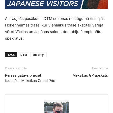
Aizraujošs pasākums DTM sezonas noslēgumā risinājās
Hokenheimas trasē, kur vienlaikus trasē skatītāji varēja
vērot Vācijas un Japānas salonautomobiļu čempionātu
spēkratus.
TAGS
DTM
super gt
Previous article
Next article
Peress gatavs priecēt
Meksikas GP apskats
tautiešus Meksikas Grand Prix