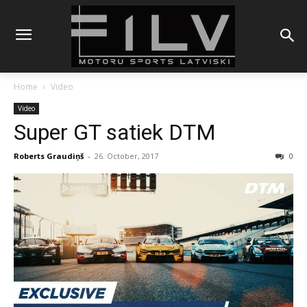
Home
Video
Video
Super GT satiek DTM
Roberts Graudiņš
-
26. October, 2017
0