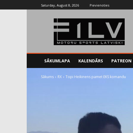
Saturday, August 8, 2026
Pievienoties
SĀKUMLAPA
KALENDĀRS
PATREON
Sākums
RX
Topi Heikinens pamet EKS komandu