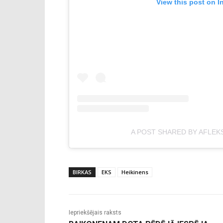
View this post on I
A POST SHARED BY AFLEK
BIRKAS
EKS
Heikinens
Iepriekšējais raksts