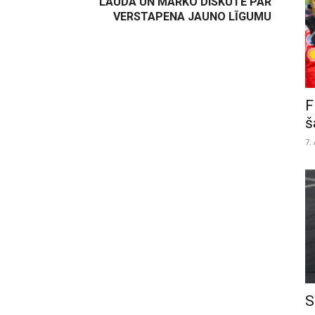
LAUDA UN MARKO DISKUTĒ PAR
VERSTAPENA JAUNO LĪGUMU
F
š
7.
S