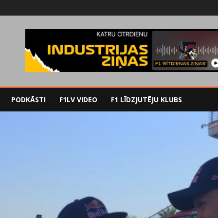
PODKĀSTI
F1LV VIDEO
F1 LĪDZJUTĒJU KLUBS