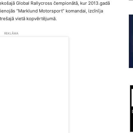
ošajā Global Rallycross čempionātā, kur 2013.gadā
evienojās “Marklund Motorsport” komandai, izcīnīja
rešajā vietā kopvērtējumā.
REKLĀMA