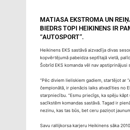
MATIASA EKSTROMA UN REIŅ
BIEDRS TOPI HEIKINENS IR P
“AUTOSPORT”.
Heikinens EKS sastāvā aizvadīja divas seso
kopvērtējumā pabeidza septītajā vietā, palīd
Šobrīd EKS komanda vēl nav apstiprinājusi 
“Pēc diviem lieliskiem gadiem, startējot ar 
čempionātā, ir pienācis laiks atvadīties no
starpniecību. “Esmu priecīgs, ka spēju kāpt
sacīkstēm komandas sastāvā. Tagad ir pienā
nezinu, kas tas būs, bet ceru paziņot jaunum
Savu rallijkorsa karjeru Heikinens sāka 2010