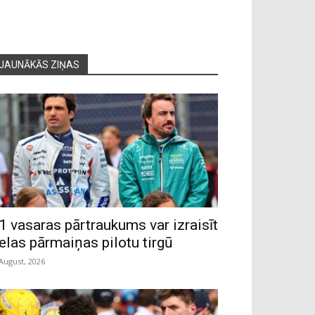
JAUNĀKĀS ZIŅAS
1 vasaras pārtraukums var izraisīt
ielas pārmaiņas pilotu tirgū
 August, 2026