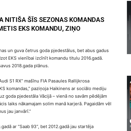
A NITIŠA ŠĪS SEZONAS KOMANDAS
AMETIS EKS KOMANDU, ZIŅO
nas un guva četrus goda pjedestālus, bet abus gadus
zot EKS vienībai izcīnīt komandu titulu 2016.gadā.
savus 2018.gada plānus.
“Audi S1 RX” mašīnu FIA Pasaules Rallijkrosa
 EKS komandas,” paziņoja Haikinens ar sociālo mediju
 uz goda pjedestāla Vācijā – vienā no savām pēdējām
cis laiks nākamajam solim manā karjerā. Pagaidām vēl
us jau janvārī.”
.gadā ar “Saab 93”, bet 2012.gadā jau startēja