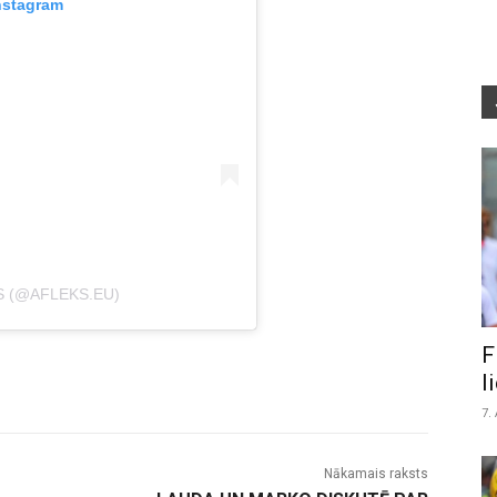
nstagram
S (@AFLEKS.EU)
F
l
7.
Nākamais raksts