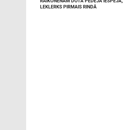
RAIKONENAM DOTA PĒDĒJĀ IESPĒJA,
LEKLERKS PIRMAIS RINDĀ
-