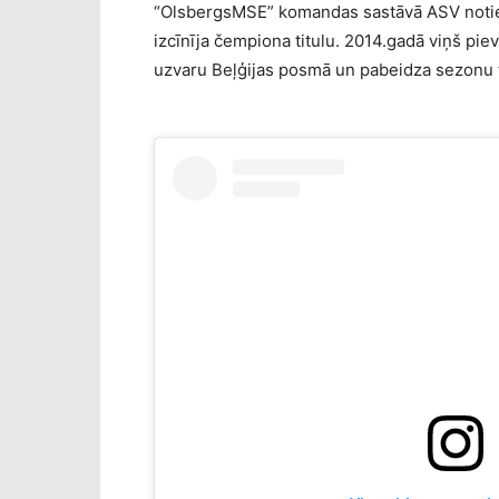
“OlsbergsMSE” komandas sastāvā ASV notiek
izcīnīja čempiona titulu. 2014.gadā viņš pi
uzvaru Beļģijas posmā un pabeidza sezonu t