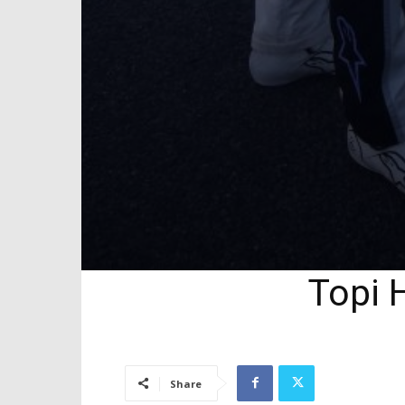
Topi 
Share