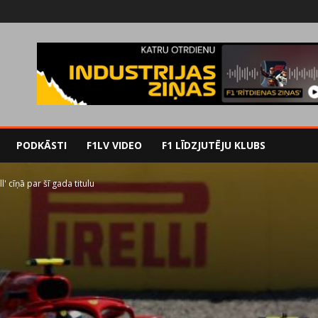
PODKĀSTI
F1LV VIDEO
F1 LĪDZJUTĒJU KLUBS
' cīņā par šī gada titulu