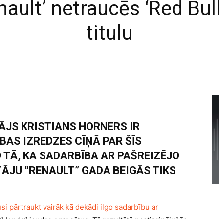
ault’ netraucēs ‘Red Bull
titulu
ĀJS KRISTIANS HORNERS IR
ĪBAS IZREDZES CĪŅĀ PAR ŠĪS
 TĀ, KA SADARBĪBA AR PAŠREIZĒJO
ĀJU “RENAULT” GADA BEIGĀS TIKS
i pārtraukt vairāk kā dekādi ilgo sadarbību ar