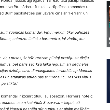
onda” jaudas agregātus. Tā rezultātā pastiprinājušās
umus varētu pārbaudīt tikai uz rūpnīcas komandas un
 Bull” pacīkstēties par uzvaru cīņā ar “Ferrari” un
ult” rūpnīcas komandai. Viņu mērķim tikai palīdzēs
kstes, sniedzot lielisku barometru, lai zinātu, kur
viņu puses, šobrīd redzam pilnīgi pretēju situāciju.
dījumus, bet pāris sacīkšu laikā iegūsim arī degvielas
cijas dzinējs savu dienasgaismu ieraudzīs ap Moncas
ākas un attālākas attiecības ar “Renault”. Tas viss viņus
pa sliktu.
”
” komandai ir izcīnīt titulu jau šosezon, Horners noteic:
 posmos esam izcīnījuši 3 uzvaras – tikpat, cik
papēdi kļuvusi nespēja gūt punktus ar abām mašīnām