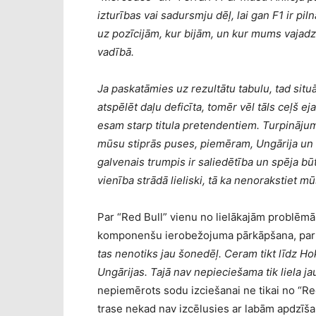
izturības vai sadursmju dēļ, lai gan F1 ir pil
uz pozīcijām, kur bijām, un kur mums vajad
vadībā.
Ja paskatāmies uz rezultātu tabulu, tad situ
atspēlēt daļu deficīta, tomēr vēl tāls ceļš ej
esam starp titula pretendentiem. Turpinājum
mūsu stiprās puses, piemēram, Ungārija un 
galvenais trumpis ir saliedētība un spēja b
vienība strādā lieliski, tā ka nenorakstiet m
Par “Red Bull” vienu no lielākajām problēm
komponenšu ierobežojuma pārkāpšana, par 
tas nenotiks jau šonedēļ. Ceram tikt līdz Ho
Ungārijas. Tajā nav nepieciešama tik liela ja
nepiemērots sodu izciešanai ne tikai no “Red
trase nekad nav izcēlusies ar labām apdzīša