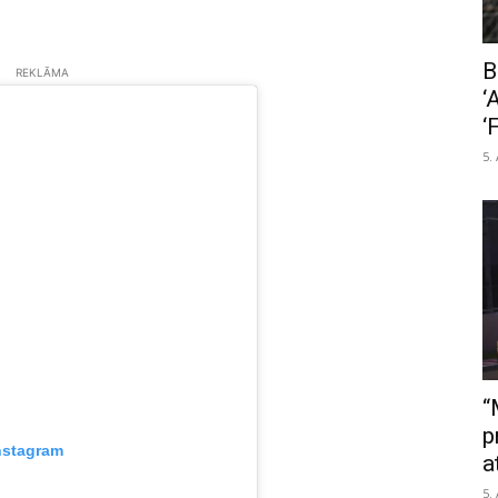
B
REKLĀMA
‘
‘
5.
“
p
nstagram
a
5.