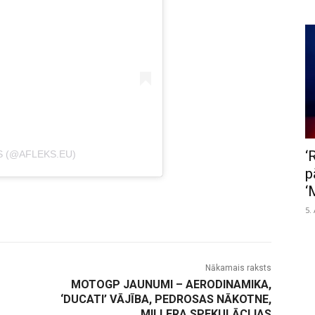
‘
S (@AFLEKS.EU)
p
‘
5.
Nākamais raksts
MOTOGP JAUNUMI – AERODINAMIKA,
‘DUCATI’ VĀJĪBA, PEDROSAS NĀKOTNE,
MILLERA SPEKULĀCIJAS