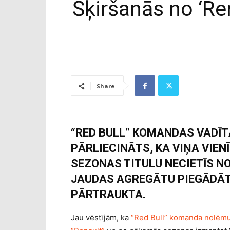
Šķiršanās no ‘Ren
Share
“RED BULL” KOMANDAS VADĪT
PĀRLIECINĀTS, KA VIŅA VIEN
SEZONAS TITULU NECIETĪS NO
JAUDAS AGREGĀTU PIEGĀDĀT
PĀRTRAUKTA.
Jau vēstījām, ka
“Red Bull” komanda nolēmus