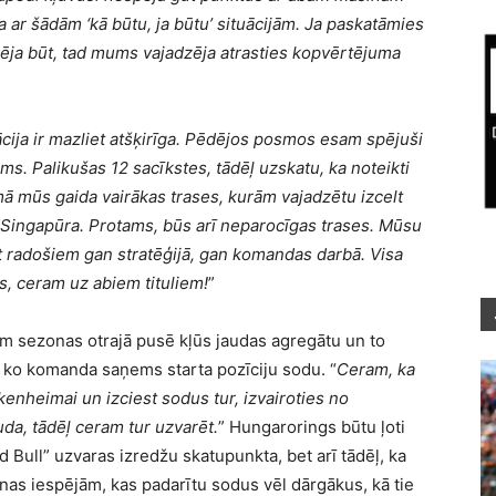
na ar šādām ‘kā būtu, ja būtu’ situācijām. Ja paskatāmies
zēja būt, tad mums vajadzēja atrasties kopvērtējuma
ācija ir mazliet atšķirīga. Pēdējos posmos esam spējuši
ams. Palikušas 12 sacīkstes, tādēļ uzskatu, ka noteikti
ā mūs gaida vairākas trases, kurām vajadzētu izcelt
Singapūra. Protams, būs arī neparocīgas trases. Mūsu
ūt radošiem gan stratēģijā, gan komandas darbā. Visa
ūs, ceram uz abiem tituliem!
”
ām sezonas otrajā pusē kļūs jaudas agregātu un to
ko komanda saņems starta pozīciju sodu. “
Ceram, ka
kenheimai un izciest sodus tur, izvairoties no
uda, tādēļ ceram tur uzvarēt.
” Hungarorings būtu ļoti
 Bull” uzvaras izredžu skatupunkta, bet arī tādēļ, ka
nas iespējām, kas padarītu sodus vēl dārgākus, kā tie