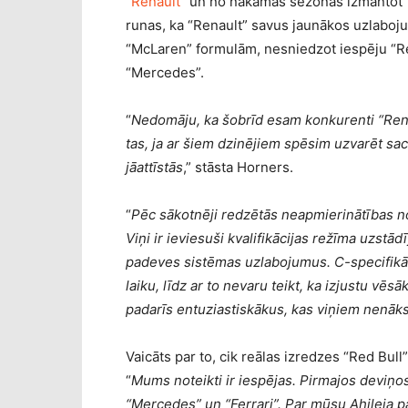
“Renault”
un no nākamās sezonas izmantot “H
runas, ka “Renault” savus jaunākos uzlaboj
“McLaren” formulām, nesniedzot iespēju “Red
“Mercedes”.
“
Nedomāju, ka šobrīd esam konkurenti “Rena
tas, ja ar šiem dzinējiem spēsim uzvarēt sacī
jāattīstās
,” stāsta Horners.
“
Pēc sākotnēji redzētās neapmierinātības no 
Viņi ir ieviesuši kvalifikācijas režīma uzstā
padeves sistēmas uzlabojumus. C-specifikā
laiku, līdz ar to nevaru teikt, ka izjustu vēs
padarīs entuziastiskākus, kas viņiem nenāks 
Vaicāts par to, cik reālas izredzes “Red Bull
“
Mums noteikti ir iespējas. Pirmajos deviņos
“Mercedes” un “Ferrari”. Par mūsu Ahileja 