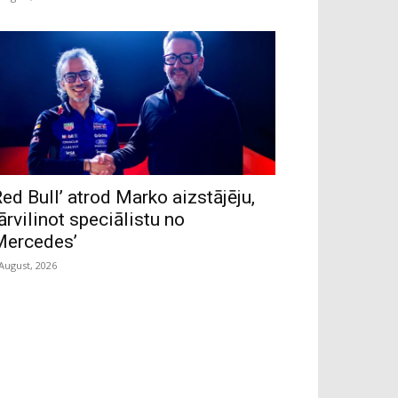
Red Bull’ atrod Marko aizstājēju,
ārvilinot speciālistu no
Mercedes’
 August, 2026