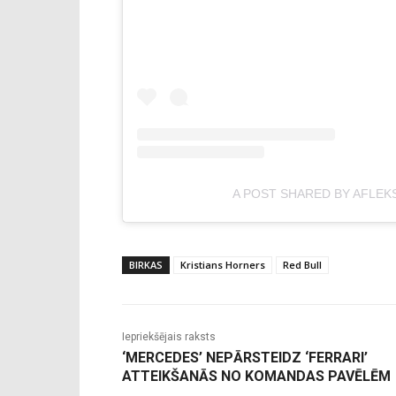
A POST SHARED BY AFLEK
BIRKAS
Kristians Horners
Red Bull
Iepriekšējais raksts
‘MERCEDES’ NEPĀRSTEIDZ ‘FERRARI’
ATTEIKŠANĀS NO KOMANDAS PAVĒLĒM