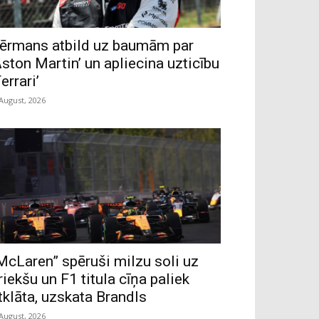
ērmans atbild uz baumām par
Aston Martin’ un apliecina uzticību
Ferrari’
 August, 2026
McLaren” spēruši milzu soli uz
riekšu un F1 titula cīņa paliek
tklāta, uzskata Brandls
 August, 2026