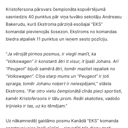
Kristofersona pārsvars čempionāta kopvērtējumā
sasniedzis 40 punktus pār viņa tuvāko sekotāju Andreasu
Bakerudu, kurš Ekstroma pārziņā esošajai “EKS”
komandai pievienojās šosezon. Ekstroms no komandas
biedra atpaliek 11 punktus un ieņem sesto pozīciju.
“
Ja vērojāt pirmos posmus, ir viegli manīt, ka
“Volkswagen” ir konstanti ātri it visur, it īpaši Johans. Arī
“Peugeot” bijuši samērā ātri, tomēr mazliet iepaliek no
“Volkswagen”. Cīņa starp mums un “Peugeot” ir ļoti
spraiga, tomēr Johanu noķert ir neiespējami,
” stāsta
Ekstroms. “
Par otro vietu čempionātā cīnās pieci sportisti,
kamēr Kristofersons ir tālu prom. Reāli skatoties, vadošo
trijnieks ir tas, uz ko tēmējam
.”
Uz nākamnedēļ gaidāmo posmu Kanādā “EKS” komanda