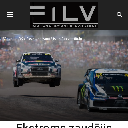
Sākums
RX
Ekstroms zaudējis cerības uz titulu
Ekstroms zaudējis