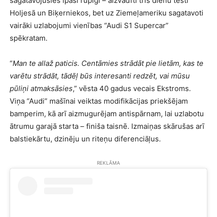
sagatavojusies īpaši rūpīgi – aizvadīti trīs dienu testi
Holjesā un Biķerniekos, bet uz Ziemeļameriku sagatavoti
vairāki uzlabojumi vienības “Audi S1 Supercar”
spēkratam.
“
Man te allaž paticis. Centāmies strādāt pie lietām, kas te
varētu strādāt, tādēļ būs interesanti redzēt, vai mūsu
pūliņi atmaksāsies
,” vēsta 40 gadus vecais Ekstroms.
Viņa “Audi” mašīnai veiktas modifikācijas priekšējam
bamperim, kā arī aizmugurējam antispārnam, lai uzlabotu
ātrumu garajā starta – finiša taisnē. Izmaiņas skārušas arī
balstiekārtu, dzinēju un riteņu diferenciāļus.
REKLĀMA