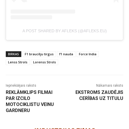
A POST SHARED BY AFLEKS (@AFLEKS.EU)
BIRKAS
F1 braucēju tirgus
f1 nauda
Force India
Lenss Strols
Lorenss Strols
Iepriekšējais raksts
Nākamais raksts
REKLĀMKLIPS FILMAI
EKSTROMS ZAUDĒJIS
PAR IZCILO
CERĪBAS UZ TITULU
MOTOCIKLISTU VEINU
GARDNERU
-