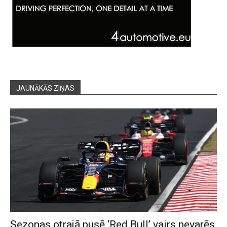
JAUNĀKĀS ZIŅAS
Sezonas otrajā pusē ‘Red Bull’ vairs nevarēs