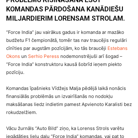
KOMANDAS PĀRDOŠANA KANĀDIEŠU
MILJARDIERIM LORENSAM STROLAM.
“Force India” jau vairākus gadus ir komanda ar mazāko
budžetu F1 čempionātā, tomēr tas nav traucējis regulāri
cīnīties par augstām pozīcijām, ko tās braucēji
Estebans
Okons
un
Serhio Peress
nodemonstrējuši arī šogad –
“Force India” konstruktoru kausā šobrīd ieņem piekto
pozīciju.
Komandas īpašnieks Vīdžejs Malja pēdējā laikā nonācis
finansiālās problēmās un izvairīšanās no nodokļu
maksāšanas liedz indietim pamest Apvienoto Karalisti bez
rokudzelžiem.
Vācu žurnāls “Auto Bild” ziņo, ka Lorenss Strols varētu
iegādāties lielu daļu “Force India” komandas, vai pat to