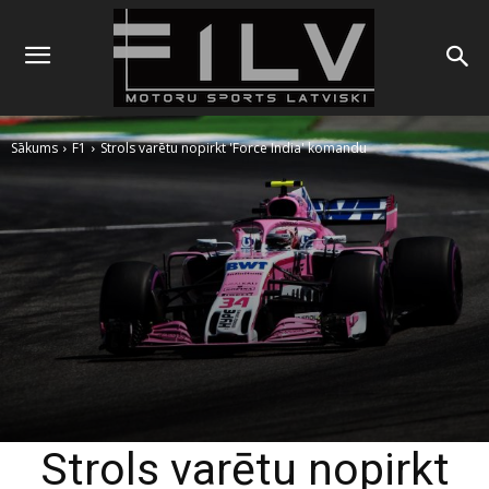
Sākums
F1
Strols varētu nopirkt 'Force India' komandu
Strols varētu nopirkt