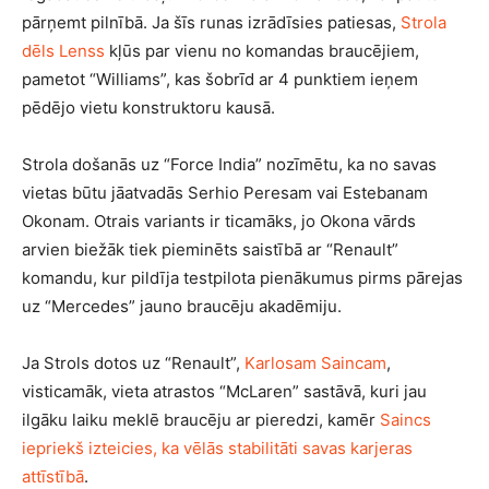
pārņemt pilnībā. Ja šīs runas izrādīsies patiesas,
Strola
dēls Lenss
kļūs par vienu no komandas braucējiem,
pametot “Williams”, kas šobrīd ar 4 punktiem ieņem
pēdējo vietu konstruktoru kausā.
Strola došanās uz “Force India” nozīmētu, ka no savas
vietas būtu jāatvadās Serhio Peresam vai Estebanam
Okonam. Otrais variants ir ticamāks, jo Okona vārds
arvien biežāk tiek pieminēts saistībā ar “Renault”
komandu, kur pildīja testpilota pienākumus pirms pārejas
uz “Mercedes” jauno braucēju akadēmiju.
Ja Strols dotos uz “Renault”,
Karlosam Saincam
,
visticamāk, vieta atrastos “McLaren” sastāvā, kuri jau
ilgāku laiku meklē braucēju ar pieredzi, kamēr
Saincs
iepriekš izteicies, ka vēlās stabilitāti savas karjeras
attīstībā
.