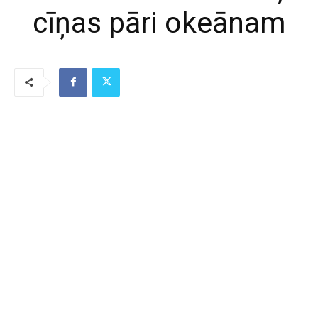
cīņas pāri okeānam