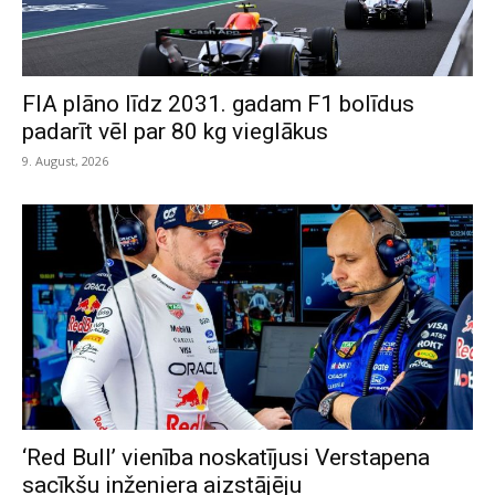
FIA plāno līdz 2031. gadam F1 bolīdus
padarīt vēl par 80 kg vieglākus
9. August, 2026
‘Red Bull’ vienība noskatījusi Verstapena
sacīkšu inženiera aizstājēju