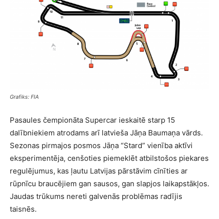
Grafiks: FIA
Pasaules čempionāta Supercar ieskaitē starp 15
dalībniekiem atrodams arī latvieša Jāņa Baumaņa vārds.
Sezonas pirmajos posmos Jāņa “Stard” vienība aktīvi
eksperimentēja, cenšoties piemeklēt atbilstošos piekares
regulējumus, kas ļautu Latvijas pārstāvim cīnīties ar
rūpnīcu braucējiem gan sausos, gan slapjos laikapstākļos.
Jaudas trūkums nereti galvenās problēmas radījis
taisnēs.