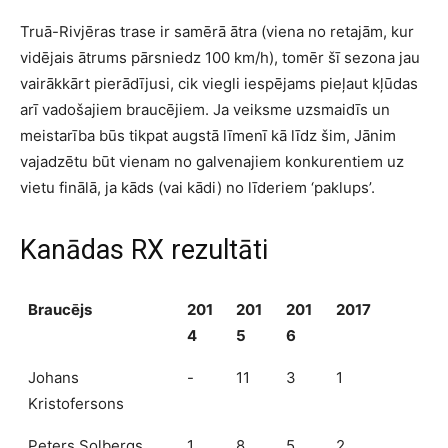
Truā-Rivjēras trase ir samērā ātra (viena no retajām, kur
vidējais ātrums pārsniedz 100 km/h), tomēr šī sezona jau
vairākkārt pierādījusi, cik viegli iespējams pieļaut kļūdas
arī vadošajiem braucējiem. Ja veiksme uzsmaidīs un
meistarība būs tikpat augstā līmenī kā līdz šim, Jānim
vajadzētu būt vienam no galvenajiem konkurentiem uz
vietu finālā, ja kāds (vai kādi) no līderiem ‘paklups’.
Kanādas RX rezultāti
Braucējs
201
201
201
2017
4
5
6
Johans
-
11
3
1
Kristofersons
Peters Solbergs
1
8
5
2