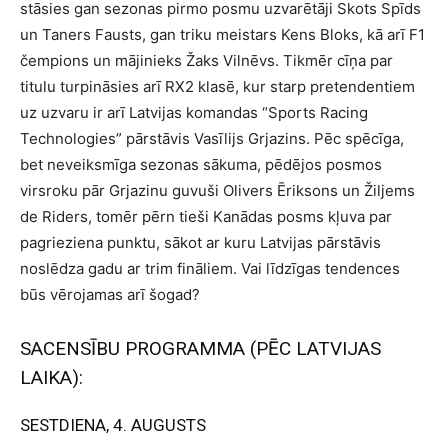
stāsies gan sezonas pirmo posmu uzvarētāji Skots Spīds
un Taners Fausts, gan triku meistars Kens Bloks, kā arī F1
čempions un mājinieks Žaks Vilnēvs. Tikmēr cīņa par
titulu turpināsies arī RX2 klasē, kur starp pretendentiem
uz uzvaru ir arī Latvijas komandas “Sports Racing
Technologies” pārstāvis Vasīlijs Grjazins. Pēc spēcīga,
bet neveiksmīga sezonas sākuma, pēdējos posmos
virsroku pār Grjazinu guvuši Olivers Ēriksons un Žiljems
de Riders, tomēr pērn tieši Kanādas posms kļuva par
pagrieziena punktu, sākot ar kuru Latvijas pārstāvis
noslēdza gadu ar trim fināliem. Vai līdzīgas tendences
būs vērojamas arī šogad?
SACENSĪBU PROGRAMMA (PĒC LATVIJAS
LAIKA):
SESTDIENA, 4. AUGUSTS