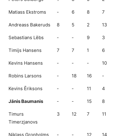
Matiass Ekstroms
-
6
8
7
Andreass Bakeruds
8
5
2
13
Sebastians Lēbs
-
-
9
3
Timijs Hansens
7
7
1
6
Kevins Hansens
-
-
-
10
Robins Larsons
-
18
16
-
Kevins Ēriksons
-
-
11
4
Jānis Baumanis
-
-
15
8
Timurs
3
12
7
11
Timerzjanovs
Niklass Gronholms
-
-
12
14