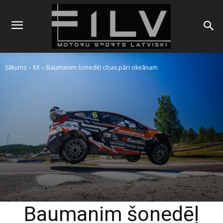
Sākums
RX
Baumanim šonedēļ cīņas pāri okeānam
Baumanim šonedēļ