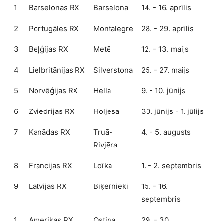
1
Barselonas RX
Barselona
14. - 16. aprīlis
2
Portugāles RX
Montalegre
28. - 29. aprīlis
3
Beļģijas RX
Metē
12. - 13. maijs
4
Lielbritānijas RX
Silverstona
25. - 27. maijs
5
Norvēģijas RX
Hella
9. - 10. jūnijs
6
Zviedrijas RX
Holjesa
30. jūnijs - 1. jūlijs
7
Kanādas RX
Truā-
4. - 5. augusts
Rivjēra
8
Francijas RX
Loīka
1. - 2. septembris
9
Latvijas RX
Biķernieki
15. - 16.
septembris
1
Amerikas RX
Ostina
29. - 30.