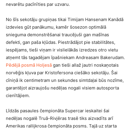
nevarētu pacīnīties par uzvaru.
No šīs sekotāju grupiņas tikai Timijam Hansenam Kanādā
izdevies gūt panākumu, kamēr šosezon optimālā
snieguma demonstrēšanai traucējuši gan mašīnas
defekti, gan paša kļūdas. Piestrādājot pie stabilitātes,
iespējams, tieši viņam ir vislielākās izredzes otro vietu
atņemt tās tagadējam īpašniekam Andreasam Bakerudam.
Pēdējā posmā Holjesā
gan tieši allaž jautri noskaņotais
norvēģis kļuva par Kristofersona ciešāko sekotāju. Šai
cīniņā ik centimetram un sekundes simtdaļai būs nozīme,
garantējot aizraujošu nedēļas nogali visiem autosporta
cienītājiem.
Līdzās pasaules čempionāta Supercar ieskaitei šai
nedēļas nogalē Truā-Rivjēras trasē tiks aizvadīts arī
Amerikas rallijkrosa čempionāta posms. Tajā uz starta