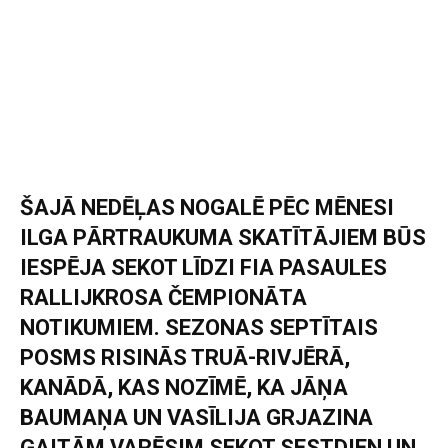
ŠAJĀ NEDĒĻAS NOGALĒ PĒC MĒNESI
ILGA PĀRTRAUKUMA SKATĪTĀJIEM BŪS
IESPĒJA SEKOT LĪDZI FIA PASAULES
RALLIJKROSA ČEMPIONĀTA
NOTIKUMIEM. SEZONAS SEPTĪTAIS
POSMS RISINĀS TRUĀ-RIVJĒRĀ,
KANĀDĀ, KAS NOZĪMĒ, KA JĀŅA
BAUMAŅA UN VASĪLIJA GRJAZINA
GAITĀM VARĒSIM SEKOT SESTDIEN UN