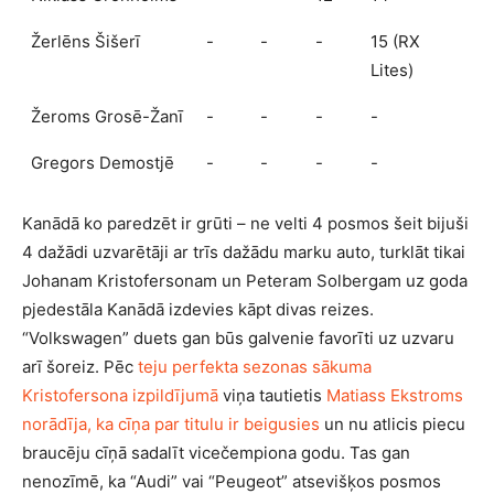
Žerlēns Šišerī
-
-
-
15 (RX
Lites)
Žeroms Grosē-Žanī
-
-
-
-
Gregors Demostjē
-
-
-
-
Kanādā ko paredzēt ir grūti – ne velti 4 posmos šeit bijuši
4 dažādi uzvarētāji ar trīs dažādu marku auto, turklāt tikai
Johanam Kristofersonam un Peteram Solbergam uz goda
pjedestāla Kanādā izdevies kāpt divas reizes.
“Volkswagen” duets gan būs galvenie favorīti uz uzvaru
arī šoreiz. Pēc
teju perfekta sezonas sākuma
Kristofersona izpildījumā
viņa tautietis
Matiass Ekstroms
norādīja, ka cīņa par titulu ir beigusies
un nu atlicis piecu
braucēju cīņā sadalīt vicečempiona godu. Tas gan
nenozīmē, ka “Audi” vai “Peugeot” atsevišķos posmos