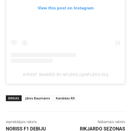
View this post on Instagram
A POST SHARED BY AFLEKS (@AFLEKS.EU)
BIRKAS
Jānis Baumanis
Kanādas RX
Iepriekšējais raksts
Nākamais raksts
NORISS F1 DEBIJU
RIKJARDO SEZONAS