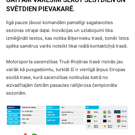
SVĒTDIEN PIEVAKARĒ.
Ilgā pauze ļāvusi komandām pamatīgi sagatavoties
sezonas otrajai daļai. Inovācijas un uzlabojumi tika
izmēģināti testos, kas notika Biķernieku trasē, tomēr īstos
spēka samērus varēs noteikt tikai reālā kontaktcīņā trasē.
Motorsporta sacensības Truā-Rivjēras trasē risinās jau
vairāk kā pusgadsimtu, turklāt šī ir vienīgā ārpus Eiropas
esošā trase, kurā sacensības notikušas katrā no
aizvadītajām četrām pasaules rallijkrosa čempionāta
sezonām.