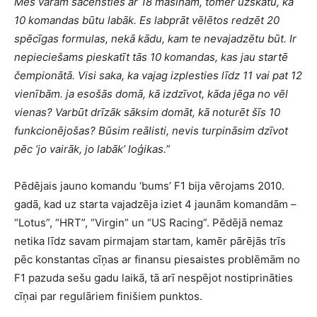
Mēs varam sacensties ar 18 mašīnām, tomēr uzskatu, ka
10 komandas būtu labāk. Es labprāt vēlētos redzēt 20
spēcīgas formulas, nekā kādu, kam te nevajadzētu būt. Ir
nepieciešams pieskatīt tās 10 komandas, kas jau startē
čempionātā. Visi saka, ka vajag izplesties līdz 11 vai pat 12
vienībām. ja esošās domā, kā izdzīvot, kāda jēga no vēl
vienas? Varbūt drīzāk sāksim domāt, kā noturēt šīs 10
funkcionējošas? Būsim reālisti, nevis turpināsim dzīvot
pēc ‘jo vairāk, jo labāk’ loģikas.
”
Pēdējais jauno komandu ‘bums’ F1 bija vērojams 2010.
gadā, kad uz starta vajadzēja iziet 4 jaunām komandām –
“Lotus”, “HRT”, “Virgin” un “US Racing”. Pēdējā nemaz
netika līdz savam pirmajam startam, kamēr pārējās trīs
pēc konstantas cīņas ar finansu piesaistes problēmām no
F1 pazuda sešu gadu laikā, tā arī nespējot nostiprināties
cīņai par regulāriem finišiem punktos.