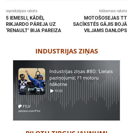
Iepriekšējais raksts
Nākamais raksts
5 IEMESLI, KĀDĒĻ
MOTOŠOSEJAS TT
RIKJARDO PĀREJA UZ
SACĪKSTĒS GĀJIS BOJĀ
‘RENAULT’ BIJA PAREIZA
VILJAMS DANLOPS
-
INDUSTRIJAS ZIŅAS
PILOTU TIRGUS JAUNUMI