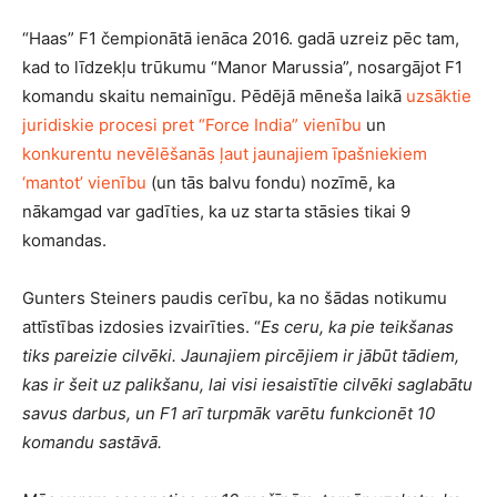
“Haas” F1 čempionātā ienāca 2016. gadā uzreiz pēc tam,
kad to līdzekļu trūkumu “Manor Marussia”, nosargājot F1
komandu skaitu nemainīgu. Pēdējā mēneša laikā
uzsāktie
juridiskie procesi pret “Force India” vienību
un
konkurentu nevēlēšanās ļaut jaunajiem īpašniekiem
‘mantot’ vienību
(un tās balvu fondu) nozīmē, ka
nākamgad var gadīties, ka uz starta stāsies tikai 9
komandas.
Gunters Steiners paudis cerību, ka no šādas notikumu
attīstības izdosies izvairīties. “
Es ceru, ka pie teikšanas
tiks pareizie cilvēki. Jaunajiem pircējiem ir jābūt tādiem,
kas ir šeit uz palikšanu, lai visi iesaistītie cilvēki saglabātu
savus darbus, un F1 arī turpmāk varētu funkcionēt 10
komandu sastāvā.