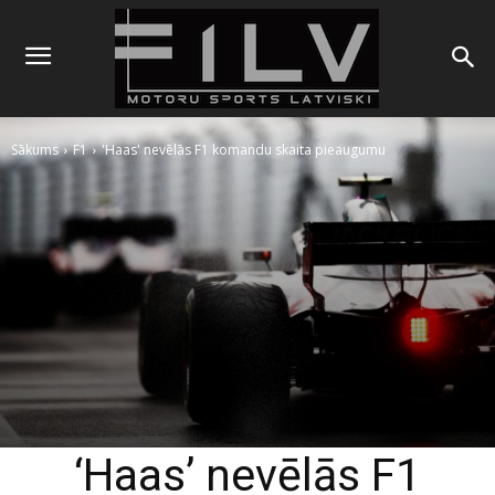
Sākums
F1
'Haas' nevēlās F1 komandu skaita pieaugumu
‘Haas’ nevēlās F1