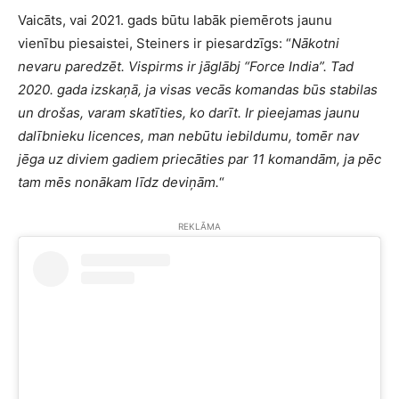
Vaicāts, vai 2021. gads būtu labāk piemērots jaunu
vienību piesaistei, Steiners ir piesardzīgs: “
Nākotni
nevaru paredzēt. Vispirms ir jāglābj “Force India”. Tad
2020. gada izskaņā, ja visas vecās komandas būs stabilas
un drošas, varam skatīties, ko darīt. Ir pieejamas jaunu
dalībnieku licences, man nebūtu iebildumu, tomēr nav
jēga uz diviem gadiem priecāties par 11 komandām, ja pēc
tam mēs nonākam līdz deviņām.
“
REKLĀMA