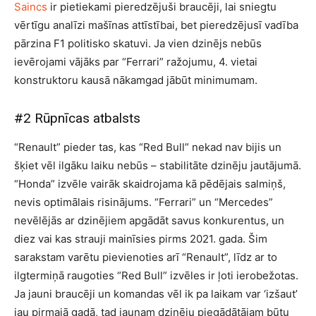
Saincs
ir pietiekami pieredzējuši braucēji, lai sniegtu
vērtīgu analīzi mašīnas attīstībai, bet pieredzējusī vadība
pārzina F1 politisko skatuvi. Ja vien dzinējs nebūs
ievērojami vājāks par “Ferrari” ražojumu, 4. vietai
konstruktoru kausā nākamgad jābūt minimumam.
#2 Rūpnīcas atbalsts
“Renault” pieder tas, kas “Red Bull” nekad nav bijis un
šķiet vēl ilgāku laiku nebūs – stabilitāte dzinēju jautājumā.
“Honda” izvēle vairāk skaidrojama kā pēdējais salmiņš,
nevis optimālais risinājums. “Ferrari” un “Mercedes”
nevēlējās ar dzinējiem apgādāt savus konkurentus, un
diez vai kas strauji mainīsies pirms 2021. gada. Šim
sarakstam varētu pievienoties arī “Renault”, līdz ar to
ilgtermiņā raugoties “Red Bull” izvēles ir ļoti ierobežotas.
Ja jauni braucēji un komandas vēl ik pa laikam var ‘izšaut’
jau pirmajā gadā, tad jaunam dzinēju piegādātājam būtu