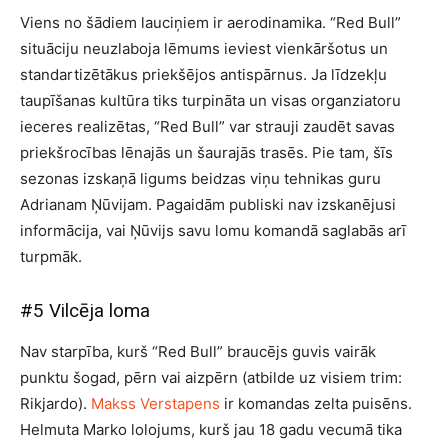
Viens no šādiem lauciņiem ir aerodinamika. “Red Bull”
situāciju neuzlaboja lēmums ieviest vienkāršotus un
standartizētākus priekšējos antispārnus. Ja līdzekļu
taupīšanas kultūra tiks turpināta un visas organziatoru
ieceres realizētas, “Red Bull” var strauji zaudēt savas
priekšrocības lēnajās un šaurajās trasēs. Pie tam, šīs
sezonas izskaņā ligums beidzas viņu tehnikas guru
Adrianam Ņūvijam. Pagaidām publiski nav izskanējusi
informācija, vai Ņūvijs savu lomu komandā saglabās arī
turpmāk.
#5 Vilcēja loma
Nav starpība, kurš “Red Bull” braucējs guvis vairāk
punktu šogad, pērn vai aizpērn (atbilde uz visiem trim:
Rikjardo).
Makss Verstapens
ir komandas zelta puisēns.
Helmuta Marko lolojums, kurš jau 18 gadu vecumā tika