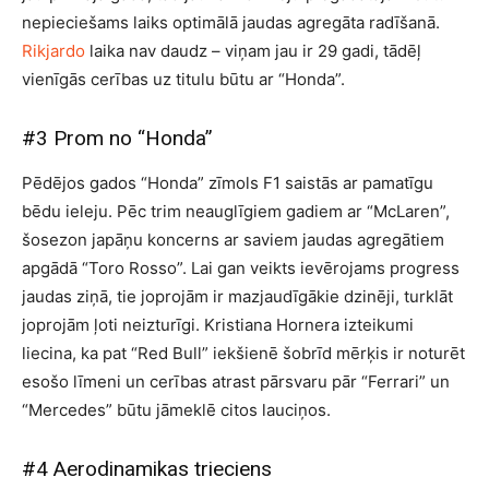
nepieciešams laiks optimālā jaudas agregāta radīšanā.
Rikjardo
laika nav daudz – viņam jau ir 29 gadi, tādēļ
vienīgās cerības uz titulu būtu ar “Honda”.
#3 Prom no “Honda”
Pēdējos gados “Honda” zīmols F1 saistās ar pamatīgu
bēdu ieleju. Pēc trim neauglīgiem gadiem ar “McLaren”,
šosezon japāņu koncerns ar saviem jaudas agregātiem
apgādā “Toro Rosso”. Lai gan veikts ievērojams progress
jaudas ziņā, tie joprojām ir mazjaudīgākie dzinēji, turklāt
joprojām ļoti neizturīgi. Kristiana Hornera izteikumi
liecina, ka pat “Red Bull” iekšienē šobrīd mērķis ir noturēt
esošo līmeni un cerības atrast pārsvaru pār “Ferrari” un
“Mercedes” būtu jāmeklē citos lauciņos.
#4 Aerodinamikas trieciens