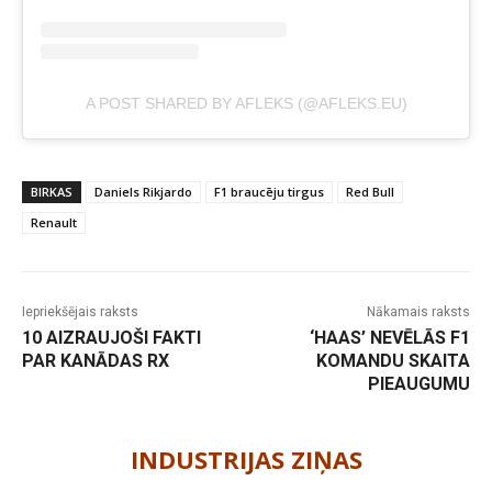
A POST SHARED BY AFLEKS (@AFLEKS.EU)
BIRKAS
Daniels Rikjardo
F1 braucēju tirgus
Red Bull
Renault
Iepriekšējais raksts
Nākamais raksts
10 AIZRAUJOŠI FAKTI
‘HAAS’ NEVĒLĀS F1
PAR KANĀDAS RX
KOMANDU SKAITA
PIEAUGUMU
-
INDUSTRIJAS ZIŅAS