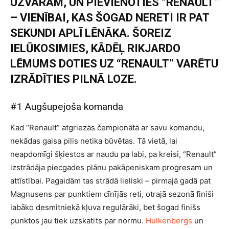
UZVARĀM, UN PIEVIENOTIES “RENAULT”
– VIENĪBAI, KAS ŠOGAD NERETI IR PAT
SEKUNDI APLĪ LĒNĀKA. ŠOREIZ
IELŪKOSIMIES, KĀDĒĻ RIKJARDO
LĒMUMS DOTIES UZ “RENAULT” VARĒTU
IZRĀDĪTIES PILNĀ LOZE.
#1 Augšupejoša komanda
Kad “Renault” atgriezās čempionātā ar savu komandu,
nekādas gaisa pilis netika būvētas. Tā vietā, lai
neapdomīgi šķiestos ar naudu pa labi, pa kreisi, “Renault”
izstrādāja piecgades plānu pakāpeniskam progresam un
attīstībai. Pagaidām tas strādā lieliski – pirmajā gadā pat
Magnusens par punktiem cīnījās reti, otrajā sezonā finiši
labāko desmitniekā kļuva regulārāki, bet šogad finišs
punktos jau tiek uzskatīts par normu.
Hulkenbergs
un