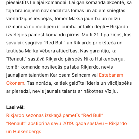
piesaistīts lielajai komandai. Lai gan komanda akcentē, ka
tajā braucējiem nav sadalītas lomas un abiem sniegtas
vienlīdzīgas iespējas, tomēr Maksa jaunība un milzu
uzmanība no medijiem ir bumba ar laika degli – Rikjardo
izvēlējies pamest komandu pirms ‘Multi 21’ tipa ziņas, kas
savulaik sagrāva “Red Bull” un Rikjardo priekšteča un
tautieša Marka Vēbera attiecības. Nav garantiju, ka
“Renault” sastāvā Rikjardo pārspēs Niko Hulkenbergu,
tomēr komanda nosliecās pa labu Rikjardo, nevis
jaunajiem talantiem Karlosam Saincam vai
Estebanam
Okonam
. Tas norāda, ka tiek gaidīts līderis un vilcējspēks
ar pieredzi, nevis jaunais talants ar nākotnes vīziju.
Lasi vēl:
Rikjardo sezonas izskaņā pametīs “Red Bull”
“Renault” apstiprina savu 2019. gada sastāvu – Rikjardo
un Hulkenbergs