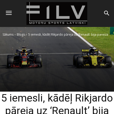
Sākums
Blogs
5 iemesli, kādēļ Rikjardo pāreja uz 'Renault' bija pareiza
5 iemesli, kādēļ Rikjardo
pāreja uz ‘Renault’ bija