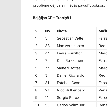
problēmu dēļ viņam nācās pavadīt boksos.
Beļģijas GP – Treniņš 1
V.
No.
Pilots
Maš
1
5
Sebastian Vettel
Ferra
2
33
Max Verstappen
Red 
3
44
Lewis Hamilton
Mer
4
7
Kimi Raikkonen
Ferra
5
77
Valtteri Bottas
Mer
6
3
Daniel Ricciardo
Red 
7
31
Esteban Ocon
Forc
8
27
Nico Hulkenberg
Rena
9
11
Sergio Perez
Forc
10
55
Carlos Sainz Jnr
Rena