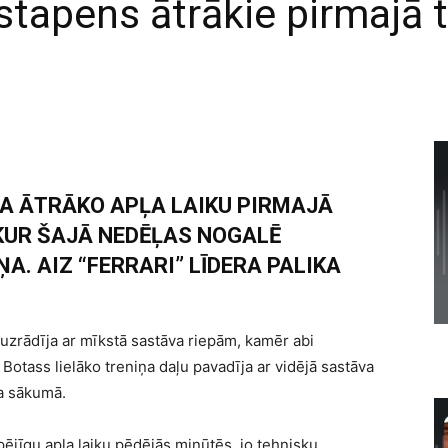
stapens ātrākie pirmajā t
A ĀTRĀKO APĻA LAIKU PIRMAJĀ
 KUR ŠAJĀ NEDĒĻAS NOGALĒ
ŅA. AIZ “FERRARI” LĪDERA PALIKA
 uzrādīja ar mīkstā sastāva riepām, kamēr abi
 Botass lielāko treniņa daļu pavadīja ar vidējā sastāva
ņa sākumā.
ējīgu apļa laiku pēdējās minūtēs, jo tehnisku