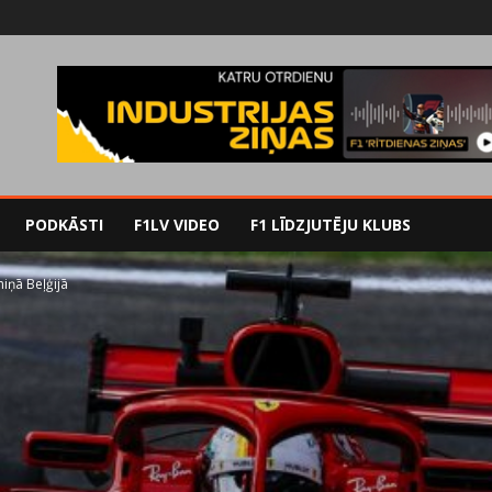
PODKĀSTI
F1LV VIDEO
F1 LĪDZJUTĒJU KLUBS
niņā Beļģijā