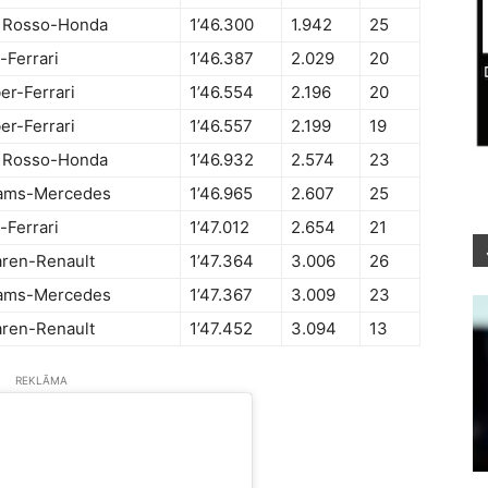
 Rosso-Honda
1’46.300
1.942
25
-Ferrari
1’46.387
2.029
20
er-Ferrari
1’46.554
2.196
20
er-Ferrari
1’46.557
2.199
19
 Rosso-Honda
1’46.932
2.574
23
iams-Mercedes
1’46.965
2.607
25
-Ferrari
1’47.012
2.654
21
ren-Renault
1’47.364
3.006
26
iams-Mercedes
1’47.367
3.009
23
ren-Renault
1’47.452
3.094
13
REKLĀMA