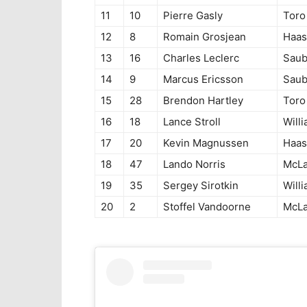
11
10
Pierre Gasly
Toro
12
8
Romain Grosjean
Haas
13
16
Charles Leclerc
Saub
14
9
Marcus Ericsson
Saub
15
28
Brendon Hartley
Toro
16
18
Lance Stroll
Will
17
20
Kevin Magnussen
Haas
18
47
Lando Norris
McLa
19
35
Sergey Sirotkin
Will
20
2
Stoffel Vandoorne
McLa