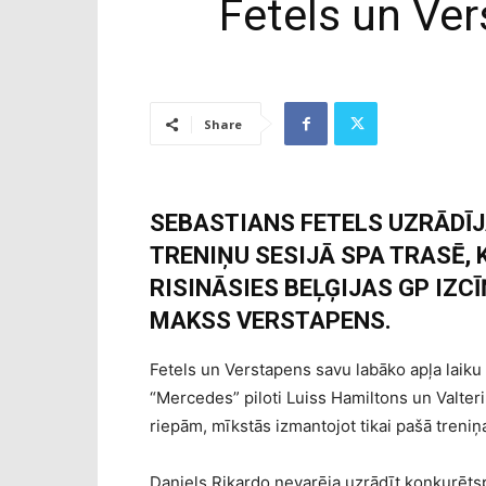
Fetels un Ver
Share
SEBASTIANS FETELS UZRĀDĪJ
TRENIŅU SESIJĀ SPA TRASĒ,
RISINĀSIES BEĻĢIJAS GP IZCĪ
MAKSS VERSTAPENS.
Fetels un Verstapens savu labāko apļa laiku
“Mercedes” piloti Luiss Hamiltons un Valteri
riepām, mīkstās izmantojot tikai pašā treni
Daniels Rikardo nevarēja uzrādīt konkurētsp