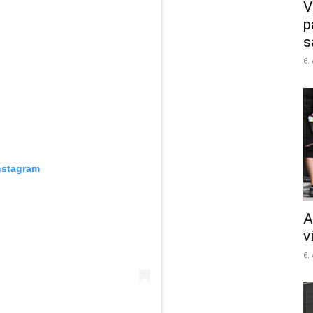
V
p
s
6.
nstagram
A
v
6.