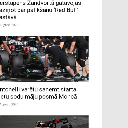
erstapens Zandvortā gatavojas
aziņot par palikšanu ‘Red Bull’
astāvā
 August, 2026
ntonelli varētu saņemt starta
ietu sodu māju posmā Moncā
 August, 2026