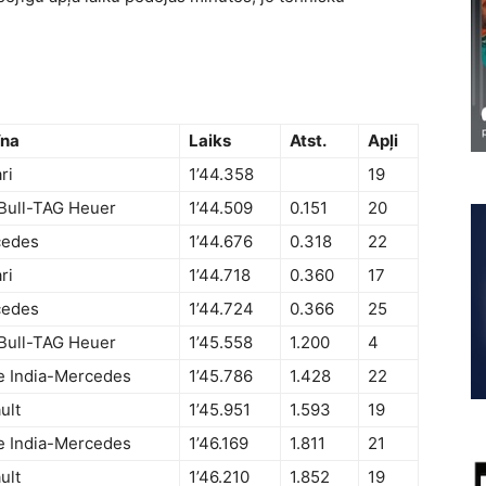
īna
Laiks
Atst.
Apļi
ri
1’44.358
19
Bull-TAG Heuer
1’44.509
0.151
20
cedes
1’44.676
0.318
22
ri
1’44.718
0.360
17
cedes
1’44.724
0.366
25
Bull-TAG Heuer
1’45.558
1.200
4
e India-Mercedes
1’45.786
1.428
22
ult
1’45.951
1.593
19
e India-Mercedes
1’46.169
1.811
21
ult
1’46.210
1.852
19