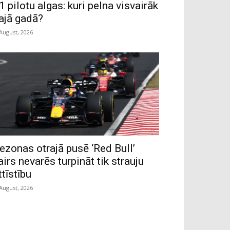
1 pilotu algas: kuri pelna visvairāk
ajā gadā?
 August, 2026
ezonas otrajā pusē ‘Red Bull’
airs nevarēs turpināt tik strauju
ttīstību
 August, 2026