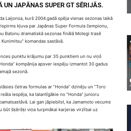
 UN JAPĀNAS SUPER GT SĒRIJĀS.
da Laijonsa, kurš 2004.gadā spēja vienas sezonas laikā
o vispirms kļuva par Japānas Super Formula čempionu,
nu Batonu dramatiskā sezonas finālā Motegi trasē
m Kunimitsu” komandas sastāvā.
icences punktu krājumu par 35 punktiem un nu viņš
 “Honda” kompānija apsver iespēju izmantot 30 gadus
amajā sezonā.
stāsies četras formulas ar “Honda” dzinēju un “Toro
 reāla iespēja, ka talantīgākie no “Honda” junioru
 pamatsastāvā. Lai gan jāpiebilst, ka Jamamoto vecums
tu būt šķēršķi viņa turpmākai karjeras virzībai uz