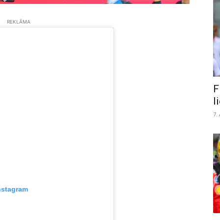
REKLĀMA
F
l
7.
nstagram