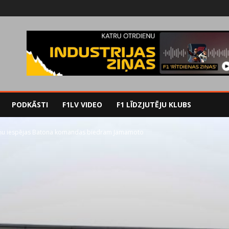
PODKĀSTI
F1LV VIDEO
F1 LĪDZJUTĒJU KLUBS
eniņu iespējas Batona komandas biedram Jamamoto