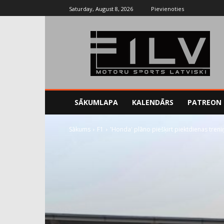
Saturday, August 8, 2026
Pievienoties
SĀKUMLAPA
KALENDĀRS
PATREON
Sākums
F1
'Honda' plāno piešķirt piektdienas tr