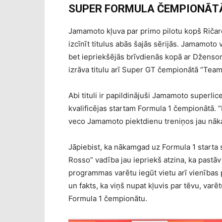
SUPER FORMULA ČEMPIONĀTĀ
Jamamoto kļuva par primo pilotu kopš Ričar
izcīnīt titulus abās šajās sērijās. Jamamot
bet iepriekšējās brīvdienās kopā ar Dženso
izrāva titulu arī Super GT čempionātā “Tea
Abi tituli ir papildinājuši Jamamoto superl
kvalificējas startam Formula 1 čempionātā.
veco Jamamoto piektdienu treniņos jau nāk
Jāpiebist, ka nākamgad uz Formula 1 starta 
Rosso” vadība jau iepriekš atzina, ka pastāv
programmas varētu iegūt vietu arī vienības
un fakts, ka viņš nupat kļuvis par tēvu, varē
Formula 1 čempionātu.