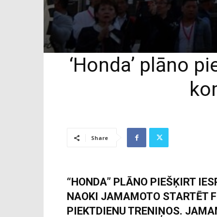
‘Honda’ plāno pi
ko
Share
“HONDA” PLĀNO PIEŠĶIRT IE
NAOKI JAMAMOTO STARTĒT F
PIEKTDIENU TRENIŅOS. JAMAM