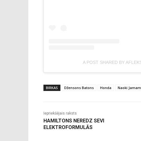
A POST SHARED BY AFLEK
BIRKAS
Džensons Batons
Honda
Naoki Jamam
Iepriekšējais raksts
HAMILTONS NEREDZ SEVI
ELEKTROFORMULĀS
-