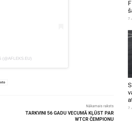
F
š
7.
S (@AFLEKS.EU)
oto
S
v
a
Nākamais raksts
7.
TARKVINI 56 GADU VECUMĀ KĻŪST PAR
WTCR ČEMPIONU