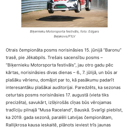
Biķernieku Motorsporta festivāls, foto: Edgars
Beļakovs/F1LV
Otrais čempionāta posms norisināsies 15. jūnijā “Baronu”
trasē, pie Jēkabpils. Trešais sacensību posms –
“Biķernieku Motorsporta festivāls”, jau otro gadu pēc
kārtas, norisināsies divas dienas – 6., 7. jūlijā, un būs ar
plašāku vērienu, domājot par to, kā pasākumu padarīt
interesantāku plašākai auditorijai. Paredzēts, ka sezonas
ceturtais posms norisināsies 17. augustā (vieta tiks
precizēta), savukārt, izšķirošās cīņas būs vērojamas
tradīciju pilnajā “Musa Raceland”, Bauskā. Svarīgi piebilst,
ka 2019. gada sezonā, paralēli Latvijas čempionātam,
Rallijkrosa kausa ieskaitē, plānots ieviest trīs jaunas