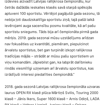
izdevies aizvadīt Latvijas rallijkrosa čempionātu, kur
četrās dažādās ieskaites klasēs savā starpā spēkojās
aptuveni 100 sportistu. Vērtējot pagājušā gada sezonu, tā
nebija ļoti daudzskaitlīga sportistu ziņā, tajā pašā laikā
ievērojami auga sacensību posmu kvalitāte, kā arī pašu
sportistu sniegums. Tāds bija arī čempionāta pirmā gada
mērķis. 2019. gada sezonai mūsu uzstādījums arīdzan
nav fokusēties uz kvantitāti, piemēram, piepulcinot
ārvalstu sportistus, bet gan turpināt izkopt rallijkrosa
tradīcijas mājās – strādāt ar mūsu pašu sportistiem un
viņu komandām. Jāpiebilst gan, ka labprāt dalībnieku
rindās viesmīlīgi uzņemam arī ārvalstu sportistus, kas
izrādījuši interesi piedalīties čempionātā.”
2018. gada sezonā Latvijas rallijkrosa čempionāta uzvaras
laurus OPEN RX klasē plūca Mārtiņš Svilis, Touring 2000
klasē – Jānis Ikers, Super 1600 klasē – Arnis Odiņš, LADA
RX klasē – Valters Liepiņš, Junioru klasē – Oskars