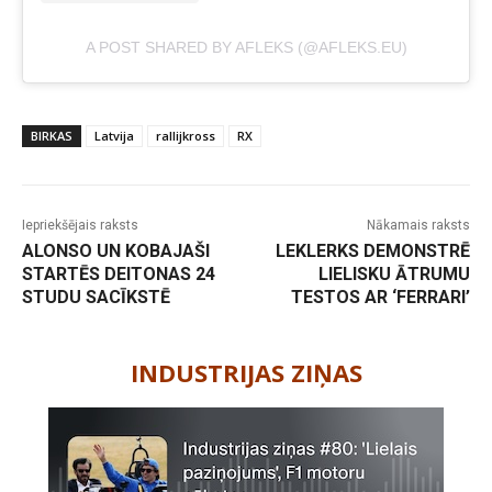
A POST SHARED BY AFLEKS (@AFLEKS.EU)
BIRKAS
Latvija
rallijkross
RX
Iepriekšējais raksts
Nākamais raksts
ALONSO UN KOBAJAŠI
LEKLERKS DEMONSTRĒ
STARTĒS DEITONAS 24
LIELISKU ĀTRUMU
STUDU SACĪKSTĒ
TESTOS AR ‘FERRARI’
-
INDUSTRIJAS ZIŅAS