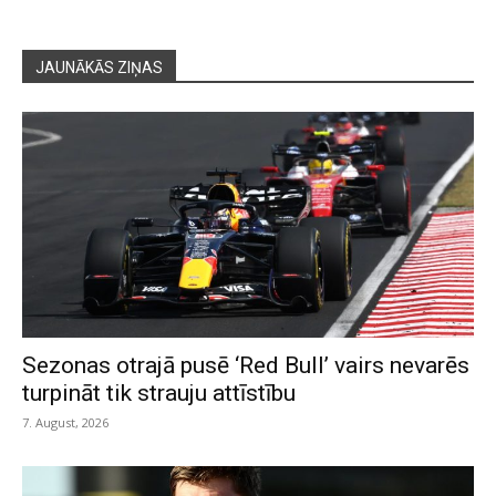
JAUNĀKĀS ZIŅAS
Sezonas otrajā pusē ‘Red Bull’ vairs nevarēs
turpināt tik strauju attīstību
7. August, 2026