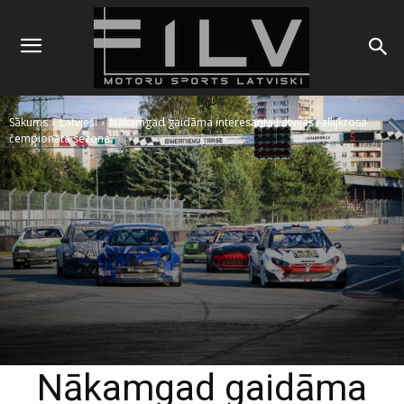
Sākums
Latvieši
Nākamgad gaidāma interesanta Latvijas rallijkrosa
čempionāta sezona
Nākamgad gaidāma