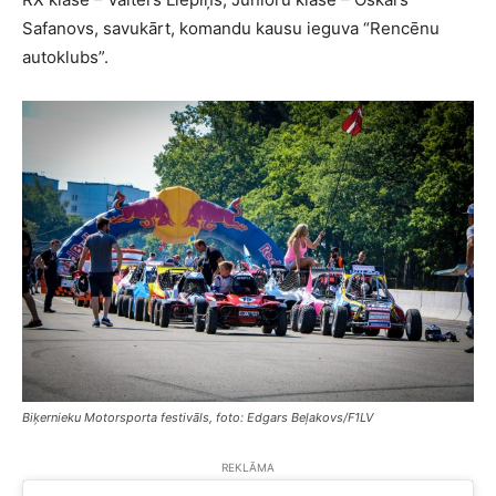
Safanovs, savukārt, komandu kausu ieguva “Rencēnu
autoklubs”.
Biķernieku Motorsporta festivāls, foto: Edgars Beļakovs/F1LV
REKLĀMA