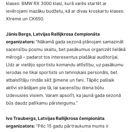
klases: BMW RX 3000 klasi, kurā varēs startēt ar
ievērojami mazāku budžetu, kā ar divas kroskartu klases:
Xtreme un CK650.
Jānis Bergs, Latvijas Rallijkrosa čempionāta
organizators:
“Nākamā gada sezonā plānojam samazināt
sacensību posmu skaitu, bet pasākumus organizēt lielākā
mērogā – padarot tos interesentus plašākai auditorijai.
Līdz ar vietējo sportistu komandu attīstību, uz pasākumu
ierodas ne tikai sportists un tehniskais personāls, bet
atbalstītāju rindās sēž ģimene un fani. Tāpēc pašlaik
aktīvi strādājam pie tā, lai sacensību diena būtu
izdevusies visiem. Varam apsolīt, ka jaunā gada sezonā
būs daudz patīkamu pārsteigumu.”
Ivo Traubergs, Latvijas Rallijkrosa čempionāta
organizators:
“Pēc 15 gadu pārtraukuma mums ir