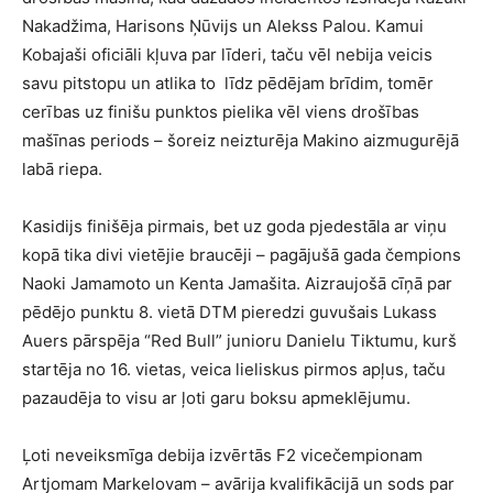
Nakadžima, Harisons Ņūvijs un Alekss Palou. Kamui
Kobajaši oficiāli kļuva par līderi, taču vēl nebija veicis
savu pitstopu un atlika to līdz pēdējam brīdim, tomēr
cerības uz finišu punktos pielika vēl viens drošības
mašīnas periods – šoreiz neizturēja Makino aizmugurējā
labā riepa.
Kasidijs finišēja pirmais, bet uz goda pjedestāla ar viņu
kopā tika divi vietējie braucēji – pagājušā gada čempions
Naoki Jamamoto un Kenta Jamašita. Aizraujošā cīņā par
pēdējo punktu 8. vietā DTM pieredzi guvušais Lukass
Auers pārspēja “Red Bull” junioru Danielu Tiktumu, kurš
startēja no 16. vietas, veica lieliskus pirmos apļus, taču
pazaudēja to visu ar ļoti garu boksu apmeklējumu.
Ļoti neveiksmīga debija izvērtās F2 vicečempionam
Artjomam Markelovam – avārija kvalifikācijā un sods par