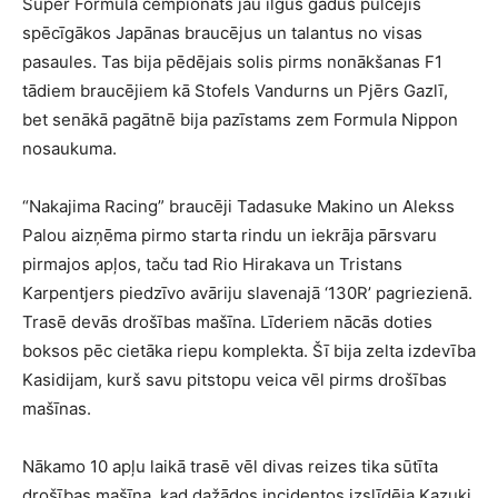
Super Formula čempionāts jau ilgus gadus pulcējis
spēcīgākos Japānas braucējus un talantus no visas
pasaules. Tas bija pēdējais solis pirms nonākšanas F1
tādiem braucējiem kā Stofels Vandurns un Pjērs Gazlī,
bet senākā pagātnē bija pazīstams zem Formula Nippon
nosaukuma.
“Nakajima Racing” braucēji Tadasuke Makino un Alekss
Palou aizņēma pirmo starta rindu un iekrāja pārsvaru
pirmajos apļos, taču tad Rio Hirakava un Tristans
Karpentjers piedzīvo avāriju slavenajā ‘130R’ pagriezienā.
Trasē devās drošības mašīna. Līderiem nācās doties
boksos pēc cietāka riepu komplekta. Šī bija zelta izdevība
Kasidijam, kurš savu pitstopu veica vēl pirms drošības
mašīnas.
Nākamo 10 apļu laikā trasē vēl divas reizes tika sūtīta
drošības mašīna, kad dažādos incidentos izslīdēja Kazuki