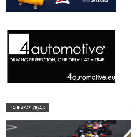
JAUNĀKĀS ZIŅAS