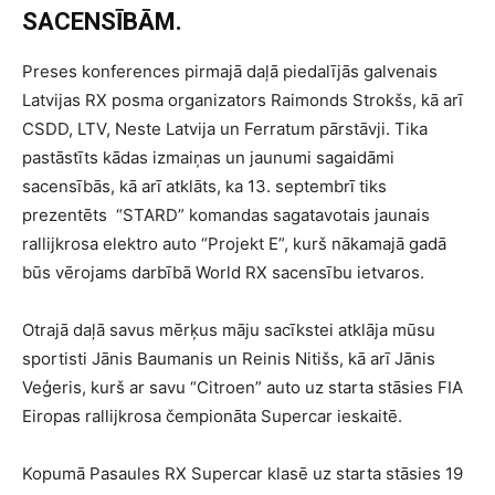
SACENSĪBĀM.
Preses konferences pirmajā daļā piedalījās galvenais
Latvijas RX posma organizators Raimonds Strokšs, kā arī
CSDD, LTV, Neste Latvija un Ferratum pārstāvji. Tika
pastāstīts kādas izmaiņas un jaunumi sagaidāmi
sacensībās, kā arī atklāts, ka 13. septembrī tiks
prezentēts “STARD” komandas sagatavotais jaunais
rallijkrosa elektro auto “Projekt E”, kurš nākamajā gadā
būs vērojams darbībā World RX sacensību ietvaros.
Otrajā daļā savus mērķus māju sacīkstei atklāja mūsu
sportisti Jānis Baumanis un Reinis Nitišs, kā arī Jānis
Veģeris, kurš ar savu “Citroen” auto uz starta stāsies FIA
Eiropas rallijkrosa čempionāta Supercar ieskaitē.
Kopumā Pasaules RX Supercar klasē uz starta stāsies 19