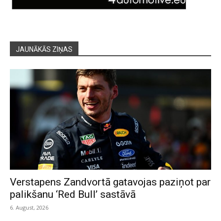
JAUNĀKĀS ZIŅAS
Verstapens Zandvortā gatavojas paziņot par
palikšanu ‘Red Bull’ sastāvā
6. August, 2026