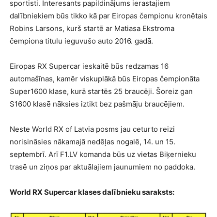
sportisti. Interesants papildinājums ierastajiem
dalībniekiem būs tikko kā par Eiropas čempionu kronētais
Robins Larsons, kurš startē ar Matiasa Ekstroma
čempiona titulu ieguvušo auto 2016. gadā.
Eiropas RX Supercar ieskaitē būs redzamas 16
automašīnas, kamēr viskuplākā būs Eiropas čempionāta
Super1600 klase, kurā startēs 25 braucēji. Šoreiz gan
S1600 klasē nāksies iztikt bez pašmāju braucējiem.
Neste World RX of Latvia posms jau ceturto reizi
norisināsies nākamajā nedēļas nogalē, 14. un 15.
septembrī. Arī F1.LV komanda būs uz vietas Biķernieku
trasē un ziņos par aktuālajiem jaunumiem no paddoka.
World RX Supercar klases dalībnieku saraksts: