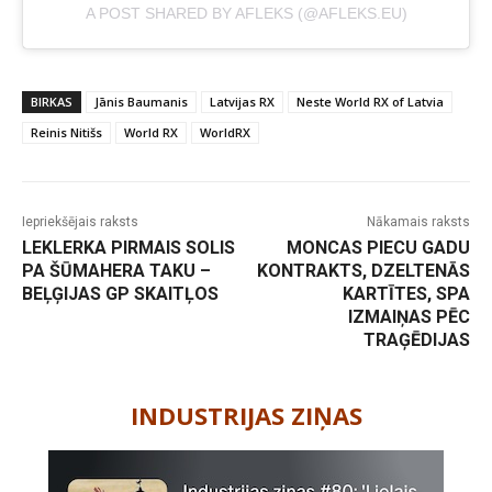
A POST SHARED BY AFLEKS (@AFLEKS.EU)
BIRKAS
Jānis Baumanis
Latvijas RX
Neste World RX of Latvia
Reinis Nitišs
World RX
WorldRX
Iepriekšējais raksts
Nākamais raksts
LEKLERKA PIRMAIS SOLIS
MONCAS PIECU GADU
PA ŠŪMAHERA TAKU –
KONTRAKTS, DZELTENĀS
BEĻĢIJAS GP SKAITĻOS
KARTĪTES, SPA
IZMAIŅAS PĒC
TRAĢĒDIJAS
-
INDUSTRIJAS ZIŅAS