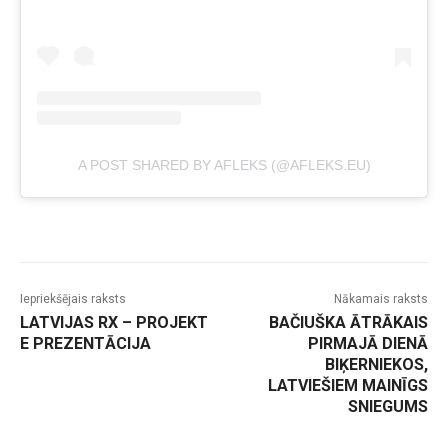
A POST SHARED BY AFLEKS (@AFLEKS.EU)
Iepriekšējais raksts
Nākamais raksts
LATVIJAS RX – PROJEKT
BAČIUŠKA ĀTRĀKAIS
E PREZENTĀCIJA
PIRMAJĀ DIENĀ
BIĶERNIEKOS,
LATVIEŠIEM MAINĪGS
SNIEGUMS
-