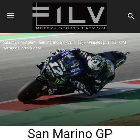
Sākums
MotoGP
San Marino GP kvalifikācija - Vinjales pirmais, KTM
satriecoši otrajā vietā
San Marino GP