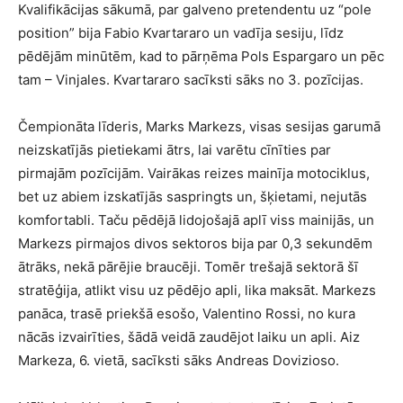
Kvalifikācijas sākumā, par galveno pretendentu uz “pole
position” bija Fabio Kvartararo un vadīja sesiju, līdz
pēdējām minūtēm, kad to pārņēma Pols Espargaro un pēc
tam – Vinjales. Kvartararo sacīksti sāks no 3. pozīcijas.
Čempionāta līderis, Marks Markezs, visas sesijas garumā
neizskatījās pietiekami ātrs, lai varētu cīnīties par
pirmajām pozīcijām. Vairākas reizes mainīja motociklus,
bet uz abiem izskatījās saspringts un, šķietami, nejutās
komfortabli. Taču pēdējā lidojošajā aplī viss mainijās, un
Markezs pirmajos divos sektoros bija par 0,3 sekundēm
ātrāks, nekā pārējie braucēji. Tomēr trešajā sektorā šī
stratēģija, atlikt visu uz pēdējo apli, lika maksāt. Markezs
panāca, trasē priekšā esošo, Valentino Rossi, no kura
nācās izvairīties, šādā veidā zaudējot laiku un apli. Aiz
Markeza, 6. vietā, sacīksti sāks Andreas Dovizioso.